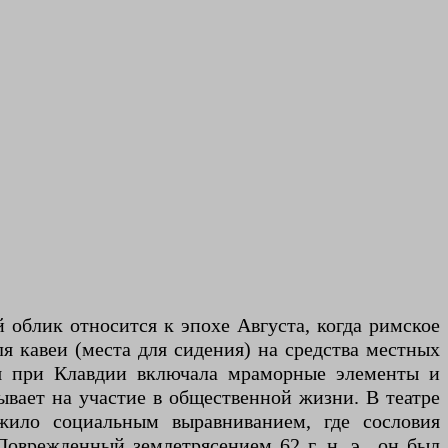
й облик относится к эпохе Августа, когда римское
ля кавеи (места для сидения) на средства местных
ия при Клавдии включала мраморные элементы и
вает на участие в общественной жизни. В театре
жило социальным выравниванием, где сословия
оврежденный землетрясением 62 г. н. э., он был