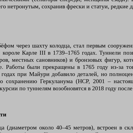
 его нетронутым, сохранив фрески и статуи, редкие 
бёфом через шахту колодца, стал первым сооруже
короле Карле III в 1739–1765 годах. Туннели поз
ов, местных сановников) и бронзовых фигур, кот
. Работы были прекращены в 1765 году из-за ток
х годах при Майури добавило деталей, но полноце
о сохранению Геркуланума (HCP, 2001 – настоящ
скурсии по туннелям возобновятся в 2018 году посл
сти
а (диаметром около 40–45 метров), встроен в скл