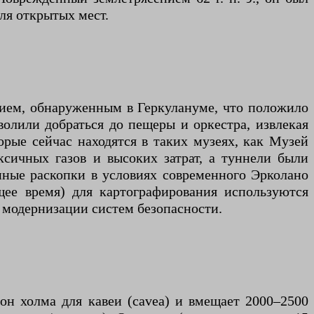
для открытых мест.
нием, обнаруженным в Геркулануме, что положило
волили добраться до пещеры и оркестра, извлекая
орые сейчас находятся в таких музеях, как Музей
сичных газов и высоких затрат, а туннели были
нные раскопки в условиях современного Эрколано
ее время) для картографирования используются
е модернизации систем безопасности.
он холма для кавеи (cavea) и вмещает 2000–2500