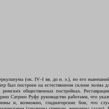
ркуланума (ок. IV–I вв. до н. э.), но его нынешни
атр был построен на естественном склоне холма д
в римских общественных постройках. Реставрац
ию Сатрию Руфу руководство работами, что указы
мимы и, возможно, гладиаторские бои, что слу
рхическими (сенаторы спереди, женщины сзади). П