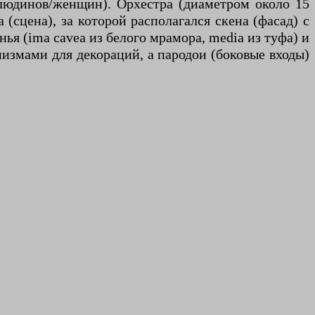
олюдинов/женщин). Орхестра (диаметром около 15
(сцена), за которой располагался скена (фасад) с
ья (ima cavea из белого мрамора, media из туфа) и
измами для декораций, а пародои (боковые входы)