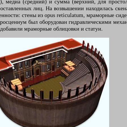
ы), медиа (средний) и сумма (верхний, для прост
ставленных лиц. На возвышении находилась скена 
ности: стены из opus reticulatum, мраморные сиден
 Просцениум был оборудован гидравлическими механ
э. добавили мраморные облицовки и статуи.