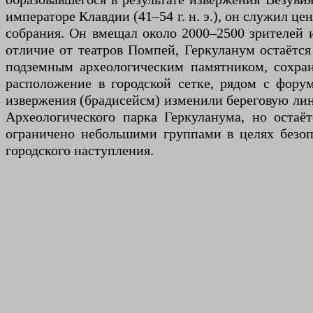
императоре Клавдии (41–54 г. н. э.), он служил ц
собрания. Он вмещал около 2000–2500 зрителей 
отличие от театров Помпей, Геркуланум остаётся
подземным археологическим памятником, сохра
расположение в городской сетке, рядом с форум
извержения (брадисейсм) изменили береговую лини
Археологического парка Геркуланума, но остаё
ограничено небольшими группами в целях безоп
городского наступления.