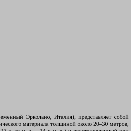
ременный Эрколано, Италия), представляет собой
ического материала толщиной около 20–30 метров,
7 г. до н. э. – 14 г. н. э.) и восстановленный при