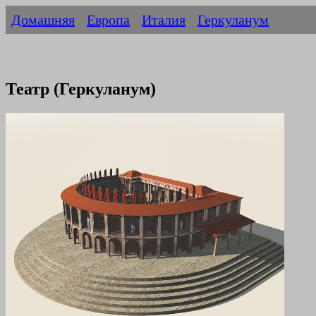
Домашняя
Европа
Италия
Геркуланум
Театр (Геркуланум)