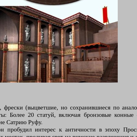
фрески (выцветшие, но сохранившиеся по анало
ы: Более 20 статуй, включая бронзовые конные
ие Сатрию Руфу.
н пробудил интерес к античности в эпоху Прос
х местах, проливая свет на римские развлечения и 