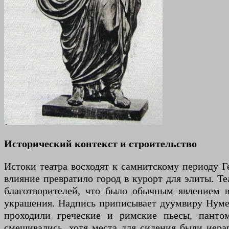
Исторический контекст и строительство
Истоки театра восходят к самнитскому периоду Ге
влияние превратило город в курорт для элиты. Те
благотворителей, что было обычным явлением 
украшения. Надпись приписывает дуумвиру Нумер
проходили греческие и римские пьесы, панто
смешивались, хотя места для сидения были иера