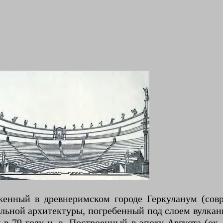
ложенный в древнеримском городе Геркуланум (сов
льной архитектуры, погребенный под слоем вулкан
 79 году н. э. Построенный в эпоху Августа (ок. 2