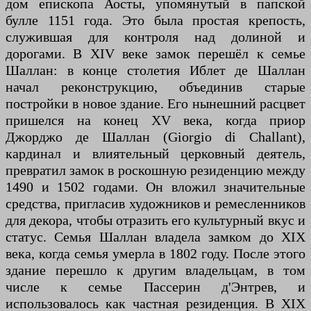
дом епископа Аосты, упомянутый в папской
булле 1151 года. Это была простая крепость,
служившая для контроля над долиной и
дорогами. В XIV веке замок перешёл к семье
Шаллан: в конце столетия Иблет де Шаллан
начал реконструкцию, объединив старые
постройки в новое здание. Его нынешний расцвет
пришелся на конец XV века, когда приор
Джорджо де Шаллан (Giorgio di Challant),
кардинал и влиятельный церковный деятель,
превратил замок в роскошную резиденцию между
1490 и 1502 годами. Он вложил значительные
средства, пригласив художников и ремесленников
для декора, чтобы отразить его культурный вкус и
статус. Семья Шаллан владела замком до XIX
века, когда семья умерла в 1802 году. После этого
здание перешло к другим владельцам, в том
числе к семье Пассерин д'Энтрев, и
использовалось как частная резиденция. В XIX