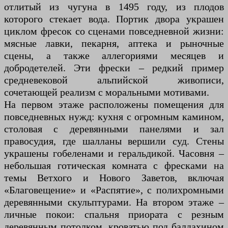
отлитый из чугуна в 1495 году, из плодов
которого стекает вода. Портик двора украшен
циклом фресок со сценами повседневной жизни:
мясные лавки, пекарня, аптека и рыночные
сцены, а также аллегориями месяцев и
добродетелей. Эти фрески – редкий пример
средневековой альпийской живописи,
сочетающей реализм с моральными мотивами.
На первом этаже расположены помещения для
повседневных нужд: кухня с огромным камином,
столовая с деревянными панелями и зал
правосудия, где шалланы вершили суд. Стены
украшены гобеленами и геральдикой. Часовня –
небольшая готическая комната с фресками на
темы Ветхого и Нового Заветов, включая
«Благовещение» и «Распятие», с полихромными
деревянными скульптурами. На втором этаже –
личные покои: спальня приората с резным
деревянным потолком, кроватью под балдахином