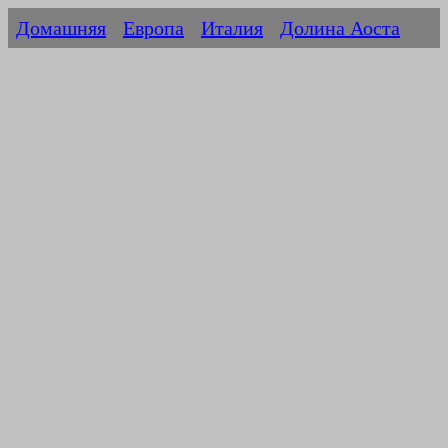
Домашняя
Европа
Италия
Долина Аоста