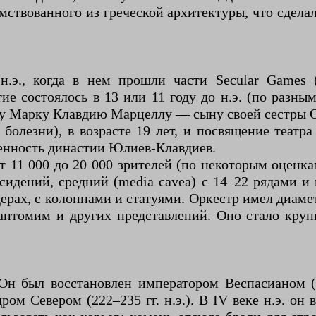
ствованного из греческой архитектуры, что сдела
н.э., когда в нем прошли части Secular Games 
е состоялось в 13 или 11 году до н.э. (по разным 
у Марку Клавдию Марцеллу — сыну своей сестры 
 болезни), в возрасте 19 лет, и посвящение театр
енность династии Юлиев-Клавдиев.
 11 000 до 20 000 зрителей (по некоторым оценкам
 сидений, средний (media cavea) с 14–22 рядами и
рах, с колоннами и статуями. Оркестр имел диаме
пантомим и других представлений. Оно стало кр
Он был восстановлен императором Веспасианом (
ом Севером (222–235 гг. н.э.). В IV веке н.э. он