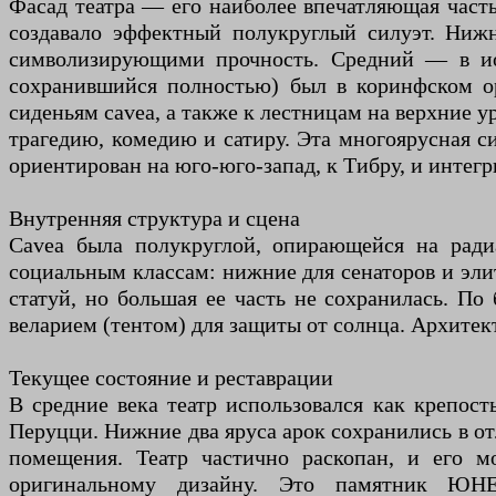
Фасад театра — его наиболее впечатляющая часть,
создавало эффектный полукруглый силуэт. Ниж
символизирующими прочность. Средний — в ио
сохранившийся полностью) был в коринфском о
сиденьям cavea, а также к лестницам на верхние
трагедию, комедию и сатиру. Эта многоярусная с
ориентирован на юго-юго-запад, к Тибру, и интег
Внутренняя структура и сцена
Cavea была полукруглой, опирающейся на ради
социальным классам: нижние для сенаторов и элит
статуй, но большая ее часть не сохранилась. По
веларием (тентом) для защиты от солнца. Архите
Текущее состояние и реставрации
В средние века театр использовался как крепост
Перуцци. Нижние два яруса арок сохранились в о
помещения. Театр частично раскопан, и его м
оригинальному дизайну. Это памятник ЮН