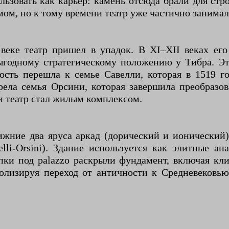
ользовать как карьер: камень отсюда брали для стр
ом, но к тому времени театр уже частично занима
еке театр пришел в упадок. В XI–XII веках ег
выгодному стратегическому положению у Тибра. Э
сть перешла к семье Савелли, которая в 1519 г
рела семья Орсини, которая завершила преобразо
и театр стал жилым комплексом.
ижние два яруса аркад (дорический и ионический)
lli-Orsini). Здание используется как элитные а
ки под palazzo раскрыли фундамент, включая кли
лизируя переход от античности к Средневековью