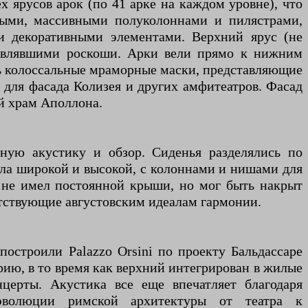
х ярусов арок (по 41 арке на каждом уровне), что
тыми, массивными полуколоннами и пилястрами,
 декоративными элементами. Верхний ярус (не
бавлявшими роскоши. Арки вели прямо к нижним
сь колоссальные мраморные маски, представляющие
 для фасада Колизея и других амфитеатров. Фасад
й храм Аполлона.
ную акустику и обзор. Сиденья разделялись по
была широкой и высокой, с колоннами и нишами для
тр не имел постоянной крыши, но мог быть накрыт
етствующие августовским идеалам гармонии.
построили Palazzo Orsini по проекту Бальдассаре
ию, в то время как верхний интегрирован в жилые
церты. Акустика все еще впечатляет благодаря
волюции римской архитектуры от театра к