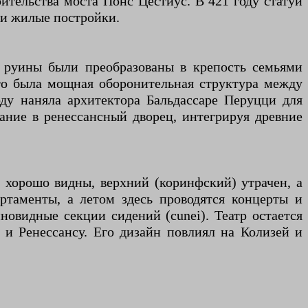
оительства моста Понс Цестиус. В 421 году статуи
ли жилые постройки.
о руины были преобразованы в крепость семьями
то была мощная оборонительная структура между
оду наняла архитектора Бальдассаре Перуцци для
вание в ренессансный дворец, интегрируя древние
 хорошо видны, верхний (коринфский) утрачен, а
партаменты, а летом здесь проводятся концерты и
новидные секции сидений (cunei). Театр остается
 и Ренессансу. Его дизайн повлиял на Колизей и