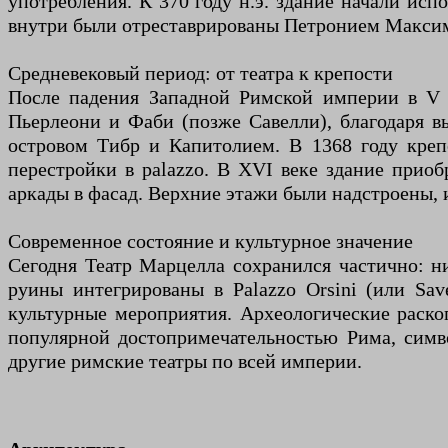
употребления. К 370 году н.э. здание начали исп
внутри были отреставрированы Петронием Максим
Средневековый период: от театра к крепости
После падения Западной Римской империи в V в
Пьерлеони и Фаби (позже Савелли), благодаря 
островом Тибр и Капитолием. В 1368 году крепо
перестройки в palazzo. В XVI веке здание приоб
аркады в фасад. Верхние этажи были надстроены, 
Современное состояние и культурное значение
Сегодня Театр Марцелла сохранился частично: н
руины интегрированы в Palazzo Orsini (или Save
культурные мероприятия. Археологические раскоп
популярной достопримечательностью Рима, симво
другие римские театры по всей империи.