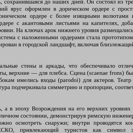
 сохранившаяся до наших дней. Он состоял из тре
ний ярус оформлен в дорическом ордере с прос
ническом ордере с более изящными волютами и
рдере с акантовыми листьями на капителях, до
 уровни. На ключах арок нижнего уровня размещали
истема с наложенными ордерами стала прототипом
рирован в городской ландшафт, включая близлежащи
альные стены и аркады, что обеспечивало отлич
ы, верхние — для плебса. Сцена (scaenae frons) 
 бокам имелись входы (parodoi) для актеров. Теа
ктура подчеркивала симметрию и пропорции, соотв
ь, а в эпоху Возрождения на его верхних уровнях 
тличном состоянии, демонстрируя римскую инженер
ожно осмотреть снаружи; внутри проводятся кон
ЕСКО, привлекающий туристов как символ э