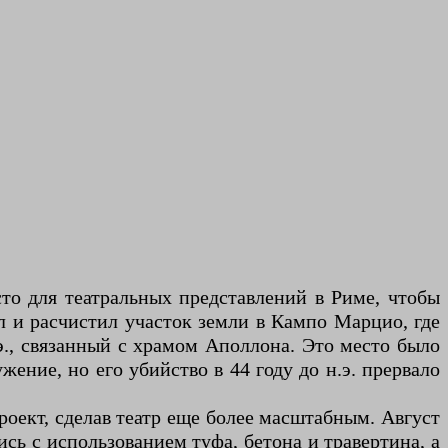
то для театральных представлений в Риме, чтобы
ил и расчистил участок земли в Кампо Марцио, где
., связанный с храмом Аполлона. Это место было
ение, но его убийство в 44 году до н.э. прервало
оект, сделав театр еще более масштабным. Август
сь с использованием туфа, бетона и травертина, а