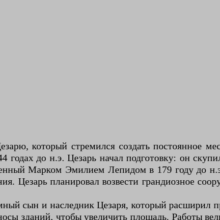
зарю, который стремился создать постоянное мес
44 годах до н.э. Цезарь начал подготовку: он скуп
оенный Марком Эмилием Лепидом в 179 году до н.э
я. Цезарь планировал возвести грандиозное сооруж
мный сын и наследник Цезаря, который расширил пр
сы зданий, чтобы увеличить площадь. Работы вели