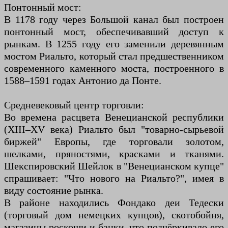
Понтонный мост:
В 1178 году через Большой канал был построен
понтонный мост, обеспечивавший доступ к
рынкам. В 1255 году его заменили деревянным
мостом Риальто, который стал предшественником
современного каменного моста, построенного в
1588–1591 годах Антонио да Понте.
Средневековый центр торговли:
Во времена расцвета Венецианской республики
(XIII–XV века) Риальто был "товарно-сырьевой
биржей" Европы, где торговали золотом,
шелками, пряностями, красками и тканями.
Шекспировский Шейлок в "Венецианском купце"
спрашивает: "Что нового на Риальто?", имея в
виду состояние рынка.
В районе находились Фондако деи Тедески
(торговый дом немецких купцов), скотобойня,
магазины роскоши и банки, что подчёркивало его