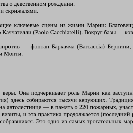
тва о девственном рождении.
и скрижалями.
щие ключевые сцены из жизни Марии: Благовещен
Каччателли (Paolo Cacchiatelli). Вокруг базы — ко
против — фонтан Баркачча (Barcaccia) Бернини, 
еи Монти.
 веры. Она подчеркивает роль Марии как заступн
тия) здесь собираются тысячи верующих. Традиция
на автолестнице — в память о 220 пожарных, участ
визиты, и эта практика продолжается (последний 
т собравшихся. Это одно из самых трогательных ма