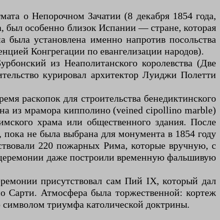
мата о Непорочном Зачатии (8 декабря 1854 года,
еха, был особенно близок Испании — стране, которая
на была установлена именно напротив посольства
денцией Конгрегации по евангелизации народов).
урбонский из Неаполитанского королевства (Две
ительство курировал архитектор Луиджи Полетти
время раскопок для строительства бенедиктинского
 из мрамора кипполино (veined cipollino marble)
римского храма или общественного здания. После
 пока не была выбрана для монумента в 1854 году
аствовали 220 пожарных Рима, которые вручную, с
я церемонии даже построили временную фальшивую
еремонии присутствовал сам Пий IX, который дал
ио Сарти. Атмосфера была торжественной: кортеж
о символом триумфа католической доктрины.