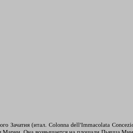
го Зачатия (итал. Colonna dell'Immacolata Concez
Марии. Она возвышается на площади Пьяцца Миньян