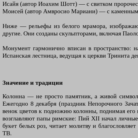
Исайя (автор Иоахим Шотт) — с свитком пророчес
Моисей (автор Амвросио Мариани) — с каменным
Ниже — рельефы из белого мрамора, изображаю
другие. Они созданы скульпторами, включая Паоло 
Монумент гармонично вписан в пространство: на
Испанская лестница, ведущая к церкви Тринита д
Значение и традиции
Колонна — не просто памятник, а живой символ
Ежегодно 8 декабря (праздник Непорочного Зача
венок цветов к подножию колонны, поднимая его 
возглавляют папы римские: Пий XII начал личные 
букет белых роз, читает молитву и благословляе
ТВ.