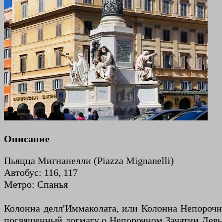
Описание
Пьяцца Мигнанелли (Piazza Mignanelli)
Автобус: 116, 117
Метро: Спанья
Колонна делл'Иммаколата, или Колонна Непорочно
посвященный догмату о Непорочном Зачатии Девы 