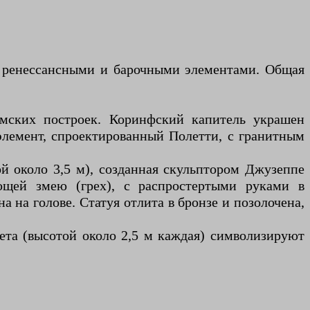
 с ренессансными и барочными элементами. Общая
имских построек. Коринфский капитель украшен
лемент, спроектированный Полетти, с гранитным
й около 3,5 м), созданная скульптором Джузеппе
ющей змею (грех), с распростертыми руками в
а на голове. Статуя отлита в бронзе и позолочена,
вета (высотой около 2,5 м каждая) символизируют