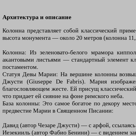
Архитектура и описание
Колонна представляет собой классический приме
высота монумента — около 20 метров (колонна 11,8
Колонна: Из зеленовато-белого мрамора киппо
акантовыми листьями — стандартный элемент кл
постаментом.
Статуя Девы Марии: На вершине колонны возвыша
Джусти (Giuseppe De Fabris). Мария изображ
благословляющем жесте. Ей присущ классический ид
что придает ей сияние на фоне римского неба.
База колонны: Это самое богатое по декору мест
предвестие Марии в Священном Писании:
Давид (автор Чезаре Джусти) — с арфой, ссылаясь
Иезекииль (автор Фабио Бенини) — с видением за