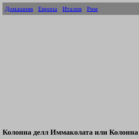
Домашняя
Европа
Италия
Рим
Колонна делл Иммаколата или Колонна