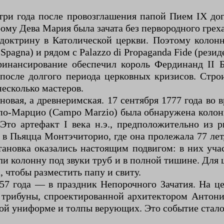
 три года после провозглашения папой Пием IX дог
торому Дева Мария была зачата без первородного гр
доктрину в Католической церкви. Поэтому колон
pagna) и рядом с Palazzo di Propaganda Fide (рези
нансирование обеспечил король Фердинанд II Б
после долгого периода церковных кризисов. Стро
несколько мастеров.
овая, а древнеримская. 17 сентября 1777 года во 
-Марцио (Campo Marzio) была обнаружена колонна
Это артефакт I века н.э., предположительно из 
в Пьяцца Монтэчиторио, где она пролежала 77 лет,
тановка оказались настоящим подвигом: в них уч
ли колонну под звуки труб и в полной тишине. Дл
a, чтобы разместить папу и свиту.
57 года — в праздник Непорочного Зачатия. На ц
й трибуны, спроектированной архитектором Антон
ной униформе и толпы верующих. Это событие стал