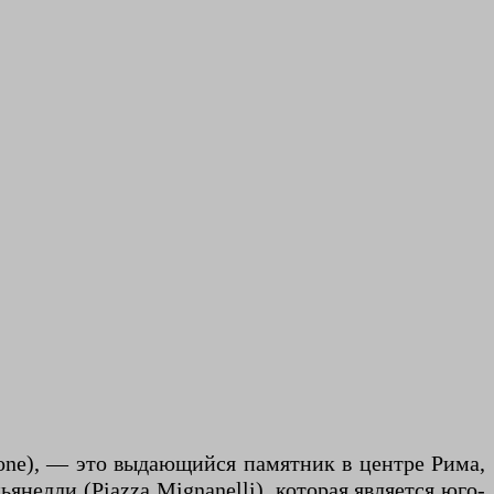
ione), — это выдающийся памятник в центре Рима,
елли (Piazza Mignanelli), которая является юго-