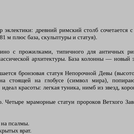
р эклектики: древний римский столб сочетается
1 м плюс база, скульптуры и статуя).
лино с прожилками, типичного для античных р
ассической архитектуры. База колонны — новый э
ется бронзовая статуя Непорочной Девы (высото
ена стоящей на глобусе (символ мира), попира
еал красоты: легкая туника, нимб из звезд, корон
о. Четыре мраморные статуи пророков Ветхого За
 на псалмы.
крытых врат.