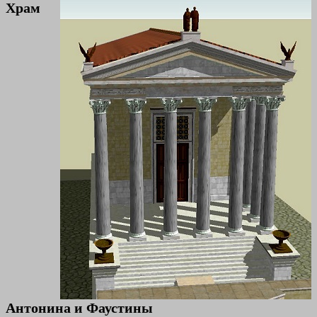
Храм
Антонина и Фаустины