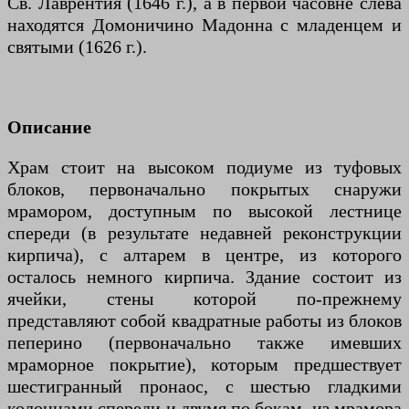
Св. Лаврентия (1646 г.), а в первой часовне слева
находятся Домоничино Мадонна с младенцем и
святыми (1626 г.).
Описание
Храм стоит на высоком подиуме из туфовых
блоков, первоначально покрытых снаружи
мрамором, доступным по высокой лестнице
спереди (в результате недавней реконструкции
кирпича), с алтарем в центре, из которого
осталось немного кирпича. Здание состоит из
ячейки, стены которой по-прежнему
представляют собой квадратные работы из блоков
пеперино (первоначально также имевших
мраморное покрытие), которым предшествует
шестигранный пронаос, с шестью гладкими
колоннами спереди и двумя по бокам, из мрамора