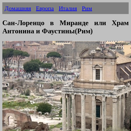
Домашняя
Европа
Италия
Рим
Сан-Лоренцо в Миранде или Храм
Антонина и Фаустины(Рим)