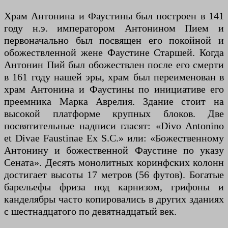
Храм Антонина и Фаустины был построен в 141
году н.э. императором Антонином Пием и
первоначально был посвящен его покойной и
обожествленной жене Фаустине Старшей. Когда
Антонин Пий был обожествлен после его смерти
в 161 году нашей эры, храм был переименован в
храм Антонина и Фаустины по инициативе его
преемника Марка Аврелия. Здание стоит на
высокой платформе крупных блоков. Две
посвятительные надписи гласят: «Divo Antonino
et Divae Faustinae Ex S.C.» или: «Божественному
Антонину и божественной Фаустине по указу
Сената». Десять монолитных коринфских колонн
достигает высоты 17 метров (56 футов). Богатые
барельефы фриза под карнизом, грифоны и
канделябры часто копировались в других зданиях
с шестнадцатого по девятнадцатый век.