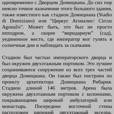
одновременно с Дворцом Домициана. До сих пор
неясно точное назначение этого большого здания,
также известного как стадион Домициана (Stadio
di Domiziano) или "Циркус Агоналис/ Circus
Agonalis". Может быть, это был не просто
ипподром, а скорее “виридариум” (сад),
уединенное место, где император мог гулять в
солнечные дни и наблюдать за скачками.
Стадион был частью императорского дворца и
был окружен двухэтажным портиком. Это лучшее
сохранившееся сооружение из всех трех частей
дворца Домициана. Он также был построен по
проекту архитектора Домициана Рибария.
Стадион длиной 146 метров. Арена была
окружена двухэтажным портиком с колоннами,
покрывающими широкий амбулаторий или
монастырь. Посередине восточной стены
расположен широкий двухэтажный экседра,