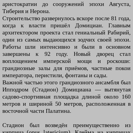
аристократии до сооружений эпохи Августа,
Тиберия и Нерона.
Строительство развернулось вскоре после 81 года,
когда к власти пришёл Домициан. Главным
архитектором проекта стал гениальный Рабирий,
один из самых выдающихся зодчих своей эпохи.
Работы шли интенсивно и были в основном
завершены к 92 году. Новый дворец стал
воплощением имперской мощи и роскоши:
грандиозные залы для приёмов, частные покои
императора, перистили, фонтаны и сады.
Важной частью этого грандиозного ансамбля был
Ипподром (Стадион) Домициана — вытянутая
садово-спортивная площадка длиной около 160
метров и шириной 50 метров, расположенная в
восточной части Палатина.
Стадион был возведён преимущественно из
кирпича (opus latericium). Клейма на кирпичах