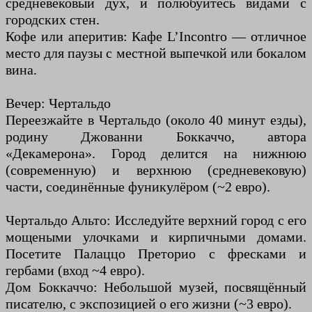
средневековый дух, и полюбуйтесь видами с
городских стен.
Кофе или аперитив: Кафе L’Incontro — отличное
место для паузы с местной выпечкой или бокалом
вина.
Вечер: Чертальдо
Переезжайте в Чертальдо (около 40 минут езды),
родину Джованни Боккаччо, автора
«Декамерона». Город делится на нижнюю
(современную) и верхнюю (средневековую)
части, соединённые фуникулёром (~2 евро).
Чертальдо Альто: Исследуйте верхний город с его
мощеными улочками и кирпичными домами.
Посетите Палаццо Преторио с фресками и
гербами (вход ~4 евро).
Дом Боккаччо: Небольшой музей, посвящённый
писателю, с экспозицией о его жизни (~3 евро).