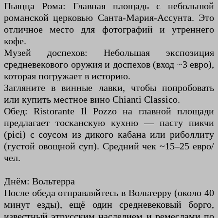
Пьяцца Рома: Главная площадь с небольшой
романской церковью Санта-Мария-Ассунта. Это
отличное место для фотографий и утреннего
кофе.
Музей доспехов: Небольшая экспозиция
средневекового оружия и доспехов (вход ~3 евро),
которая погружает в историю.
Загляните в винные лавки, чтобы попробовать
или купить местное вино Chianti Classico.
Обед: Ristorante Il Pozzo на главной площади
предлагает тосканскую кухню — пасту пикчи
(pici) с соусом из дикого кабана или риболлиту
(густой овощной суп). Средний чек ~15–25 евро/
чел.
Днём: Вольтерра
После обеда отправляйтесь в Вольтерру (около 40
минут езды), ещё один средневековый борго,
известный этрусским наследием и ремеслами по