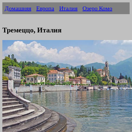
Домашняя
Европа
Италия
Озеро Комо
Тремеццо, Италия