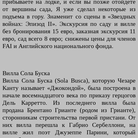
прибываете на лодке, и если вы позже отойдете
от вершины сада, Я уже сделал некоторые из
подъема в гору. Знаменит со сцены в «Звездных
войнах: Эпизод II». Экскурсия по саду и вилле
без бронирования 15 евро, заказная экскурсия 11
евро, сад всего 8 евро; снижены цены для членов
FAI и Английского национального фонда.
Вилла Сола Буска
Вилла Сола Буска (Sola Busca), которую Чезаре
Канту называет «Джокондой», была построена в
начале восемнадцатого века по приказу герцогов
Дель Карретто. Из последнего вилла была
продана Брентано Грианте (родом из Грианте),
сторонникам строительства первой пристани. От
них вилла перешла к Габрио Сербеллони, на
вилле жил поэт Джузеппе Парини, который