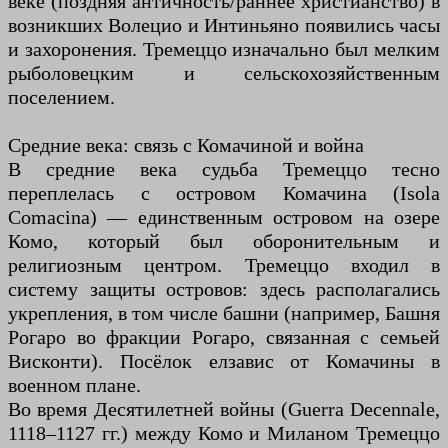
веке (поздняя античность/раннее христианство) в
возникших Волецио и Интиньяно появились часы
и захоронения. Тремеццо изначально был мелким
рыболовецким и сельскохозяйственным
поселением.
Средние века: связь с Комачиной и война
В средние века судьба Тремеццо тесно
переплелась с островом Комачина (Isola
Comacina) — единственным островом на озере
Комо, который был оборонительным и
религиозным центром. Тремеццо входил в
систему защиты островов: здесь располагались
укрепления, в том числе башни (например, Башня
Рогаро во фракции Рогаро, связанная с семьей
Висконти). Посёлок елзавис от Комачины в
военном плане.
Во время Десятилетней войны (Guerra Decennale,
1118–1127 гг.) между Комо и Миланом Тремеццо