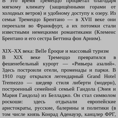
В это время Тремеццо процветал благодаря
мягкому климату (защищёнными горами от
холодных ветров) и удобному доступу к озеру. Из
семьи Тремеццо Брентано — в XVII веке они
переехали во Франкфурт, а их потомки стали
известными немецкими романтиками (Клеменс
Брентано и его сестра Беттина фон Арним).
XIX–XX века: Belle Époque и массовый туризм
В XIX веке Тремеццо превратился в
фешенебельный курорт — «Ривьера азалий».
Здесь построили отели, променады и парки. В
1910 году открылся легендарный Grand Hotel
Tremezzo — шедевр стиля либерти (модерн),
построенный семейной семьей Гандола (Энея и
Мария Гандола) из Белладжо. Он стал символом
роскоши: здесь отдыхали европейские
аристократы, русские, балерины и политики (в
том числе князь Конрад Аденауэр, канцлер ФРГ,