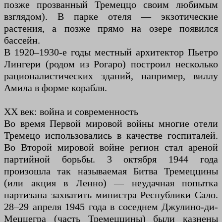
позже прозванный Тремеццо своим любимым
взглядом). В парке отеля — экзотические
растения, а позже прямо на озере появился
бассейн.
В 1920–1930-е годы местный архитектор Пьетро
Лингери (родом из Рогаро) построил несколько
рационалистических зданий, например, виллу
Амила в форме корабля.
XX век: война и современность
Во время Первой мировой войны многие отели
Тремецо использовались в качестве госпиталей.
Во Второй мировой войне регион стал ареной
партийной борьбы. 3 октября 1944 года
произошла так называемая Битва Тремеццины
(или акция в Ленно) — неудачная попытка
партизана захватить министра Республики Сало.
28–29 апреля 1945 года в соседнем Джулино-ди-
Меццегра (часть Тремеццины) были казнены