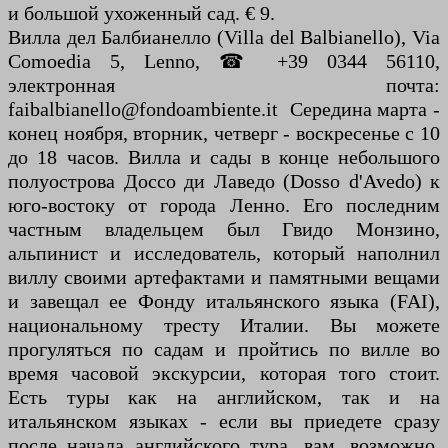
и большой ухоженный сад. € 9.
Вилла дел Балбианелло (Villa del Balbianello), Via
Comoedia 5, Lenno, ☎ +39 0344 56110,
электронная почта:
faibalbianello@fondoambiente.it Середина марта -
конец ноября, вторник, четверг - воскресенье с 10
до 18 часов. Вилла и сады в конце небольшого
полуострова Доссо ди Лаведо (Dosso d'Avedo) к
юго-востоку от города Ленно. Его последним
частным владельцем был Гвидо Монзино,
альпинист и исследователь, который наполнил
виллу своими артефактами и памятными вещами
и завещал ее Фонду итальянского языка (FAI),
национальному тресту Италии. Вы можете
прогуляться по садам и пройтись по вилле во
время часовой экскурсии, которая того стоит.
Есть туры как на английском, так и на
итальянском языках - если вы приедете сразу
после начала английского тура, вам, возможно,