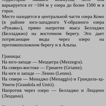
варьируется от ~184 м у озера до более 1500 м в
горах.
Место находится в центральной части озера Комо
(в районе юго-западного Y-образного озера
«Рукава»), прямо напротив мыса Белладжо
(Белладжио) на восточном берегу. Это дает
потрясающие виды через озеро на
противоположном берегу и в Альпы.
Границы:
На юго-западе — Меццегра (Mezzegra).
На северо-востоке — Грианте (Griante).
На юге и западе — Ленно (Lenno).
На севере — Менаджо (Menaggio) и Грандола-эд-
Унити (Grandola ed Uniti).
Напротив через озеро — Белладжо и Леццено
(Леццено).