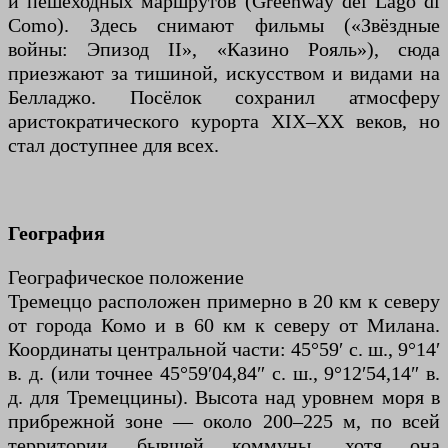
и пешеходных маршрутов (Greenway del Lago di
Como). Здесь снимают фильмы («Звёздные
войны: Эпизод II», «Казино Рояль»), сюда
приезжают за тишиной, искусством и видами на
Белладжо. Посёлок сохранил атмосферу
аристократического курорта XIX–XX веков, но
стал доступнее для всех.
География
Географическое положение
Тремеццо расположен примерно в 20 км к северу
от города Комо и в 60 км к северу от Милана.
Координаты центральной части: 45°59′ с. ш., 9°14′
в. д. (или точнее 45°59′04,84″ с. ш., 9°12′54,14″ в.
д. для Тремеццины). Высота над уровнем моря в
прибрежной зоне — около 200–225 м, по всей
территории бывшей коммуны, хотя она