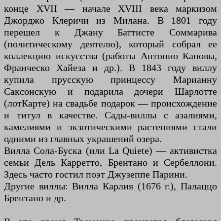
конце XVII — начале XVIII века маркизом
Джорджо Клеричи из Милана. В 1801 году
перешел к Джану Баттисте Соммарива
(политическому деятелю), который собрал ее
коллекцию искусства (работы Антонио Кановы,
Франческо Хайеза и др.). В 1843 году виллу
купила прусскую принцессу Марианну
Саксонскую и подарила дочери Шарлотте
(лотКарте) на свадьбе подарок — происхождение
и титул в качестве. Сады-виллы с азалиями,
камелиями и экзотическими растениями стали
одними из главных украшений озера.
Вилла Сола-Буска (или La Quiete) — активистка
семьи Дель Карретто, Брентано и Сербеллони.
Здесь часто гостил поэт Джузеппе Парини.
Другие виллы: Вилла Карлия (1676 г.), Палаццо
Брентано и др.