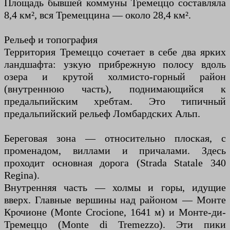
Площадь бывшей коммуны Тремеццо составляла
8,4 км², вся Тремеццина — около 28,4 км².
Рельеф и топография
Территория Тремеццо сочетает в себе два ярких
ландшафта: узкую прибрежную полосу вдоль
озера и крутой холмисто-горный район
(внутреннюю часть), поднимающийся к
предальпийским хребтам. Это типичный
предальпийский рельеф Ломбардских Альп.
Береговая зона — относительно плоская, с
променадом, виллами и причалами. Здесь
проходит основная дорога (Strada Statale 340
Regina).
Внутренняя часть — холмы и горы, идущие
вверх. Главные вершины над районом — Монте
Крочионе (Monte Crocione, 1641 м) и Монте-ди-
Тремеццо (Monte di Tremezzo). Эти пики