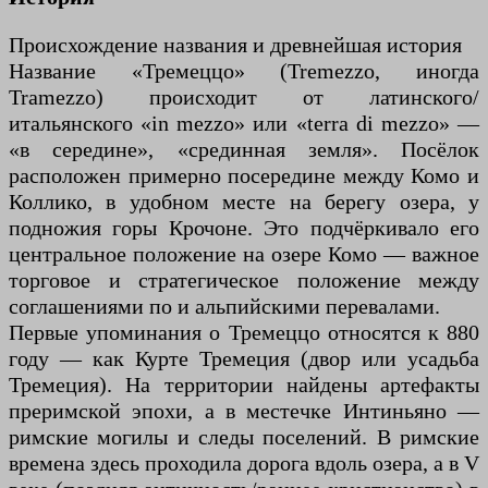
Происхождение названия и древнейшая история
Название «Тремеццо» (Tremezzo, иногда
Tramezzo) происходит от латинского/
итальянского «in mezzo» или «terra di mezzo» —
«в середине», «срединная земля». Посёлок
расположен примерно посередине между Комо и
Коллико, в удобном месте на берегу озера, у
подножия горы Крочоне. Это подчёркивало его
центральное положение на озере Комо — важное
торговое и стратегическое положение между
соглашениями по и альпийскими перевалами.
Первые упоминания о Тремеццо относятся к 880
году — как Курте Тремеция (двор или усадьба
Тремеция). На территории найдены артефакты
преримской эпохи, а в местечке Интиньяно —
римские могилы и следы поселений. В римские
времена здесь проходила дорога вдоль озера, а в V