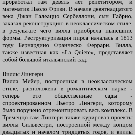
проработал там девять лет репетитором, и
математик Паоло Фризи. В начале девятнадцатого
века Джан Галеаццо Сербеллони, сын Габрио,
заказал реконструкцию в неоклассическом стиле,
в результате чего вилла приобрела нынешние
формы. Реструктуризация пирса началась в 1813
году Бернардино Франческо Феррари. Вилла,
также известная как «La Quiete», представляет
собой большой итальянский сад.
Виллы Лингери
Вилла Мейер, построенная в неоклассическом
стиле, расположена в романтическом парке -
теперь это общественные сады -
спроектированном Пьетро Лингери, которому
было поручено отремонтировать весь комплекс. В
Тремеццо сам Лингери также курировал проекты
виллы Сильвестри, построенной между концом
двадцатых и началом тридцатых годов, и виллы