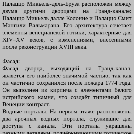
Палаццо Микьель-дель-Бруза расположен между
двумя другими дворцами на Гранд-канале:
Палаццо Микьель далле Колонне и Палаццо Смит
Мангили Вальмарана. Его архитектура сочетает
элементы венецианской готики, характерные для
XIV–XV веков, с изменениями, внесёнными
после реконструкции XVIII века.
Фасад:
Фасад дворца, выходящий на Гранд-канал,
является его наиболее значимой частью, так как
он частично сохранился после пожара 1774 года.
Он выполнен из кирпича с элементами белого
истрийского камня, что создаёт типичный для
Венеции контраст.
Водные порталы: На первом этаже расположены
два арочных водных портала, служившие для
доступа с канала. Эти порталы украшены
резными деталями, подчёркивающими готическое