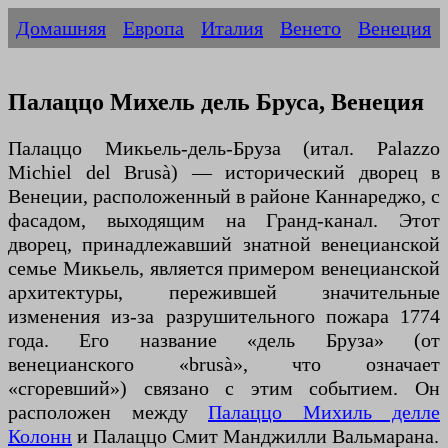
Домашняя
Европа
Италия
Венето
Венеция
Палаццо Михель дель Бруса, Венеция
Палаццо Микьель-дель-Бруза (итал. Palazzo
Michiel del Brusà) — исторический дворец в
Венеции, расположенный в районе Каннареджо, с
фасадом, выходящим на Гранд-канал. Этот
дворец, принадлежавший знатной венецианской
семье Микьель, является примером венецианской
архитектуры, пережившей значительные
изменения из-за разрушительного пожара 1774
года. Его название «дель Бруза» (от
венецианского «brusà», что означает
«сгоревший») связано с этим событием. Он
расположен между
Палаццо Михиль делле
Колонн
и Палаццо Смит Манджилли Вальмарана.