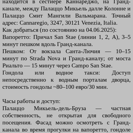
находится в сестиере Каннареджо, на Гранд-
канале, между Палаццо Микьель далле Колонне и
Палаццо Смит Мангили Вальмарана. Точный
адрес: Cannaregio, 3247, 30121 Venezia, Italia.
Как добраться (по состоянию на 04.06.2025):
Вапоретто: Причал San Stae (линии 1, 2, A), 3–5
минут пешком вдоль Гранд-канала.
Пешком: От вокзала Санта-Лючия — 10–15
минут по Strada Nova и Гранд-каналу; от моста
Риальто — 15 минут через Campo San Stae.
Гондола или водное такси: Доступ
непосредственно к водным порталам дворца,
стоимость гондолы ~80–100 евро/30 мин.
Часы работы и доступ:
Палаццо Микьель-дель-Бруза — частная
собственность, не открытая для свободного
посещения. Фасад можно осмотреть с Гранд-
канала во время прогулки на вапоретто, гондоле