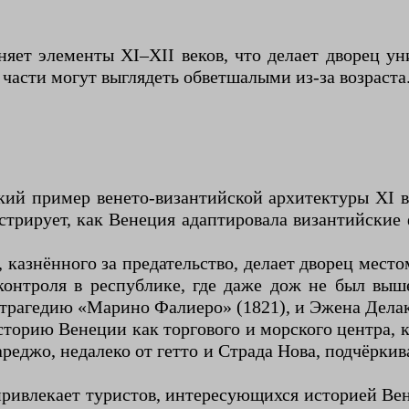
няет элементы XI–XII веков, что делает дворец у
 части могут выглядеть обветшалыми из-за возраста
ий пример венето-византийской архитектуры XI в
нстрирует, как Венеция адаптировала византийски
казнённого за предательство, делает дворец мест
контроля в республике, где даже дож не был выше
трагедию «Марино Фалиеро» (1821), и Эжена Делакр
орию Венеции как торгового и морского центра, к
реджо, недалеко от гетто и Страда Нова, подчёркив
ривлекает туристов, интересующихся историей Вен