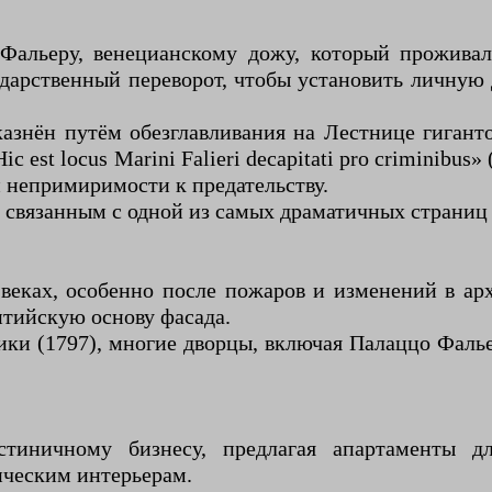
Фальеру, венецианскому дожу, который проживал 
ударственный переворот, чтобы установить личную 
казнён путём обезглавливания на Лестнице гигант
 est locus Marini Falieri decapitati pro criminibus
 непримиримости к предательству.
 связанным с одной из самых драматичных страниц
 веках, особенно после пожаров и изменений в ар
нтийскую основу фасада.
ики (1797), многие дворцы, включая Палаццо Фаль
тиничному бизнесу, предлагая апартаменты д
ическим интерьерам.