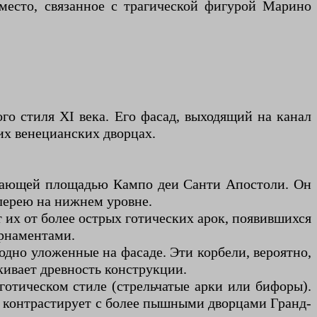
место, связанное с трагической фигурой Марино
го стиля XI века. Его фасад, выходящий на канал
их венецианских дворцах.
егающей площадью Кампо деи Санти Апостоли. Он
алерею на нижнем уровне.
 их от более острых готических арок, появившихся
рнаментами.
дно уложенные на фасаде. Эти корбели, вероятно,
ивает древность конструкции.
готическом стиле (стрельчатые арки или бифоры).
о контрастирует с более пышными дворцами Гранд-