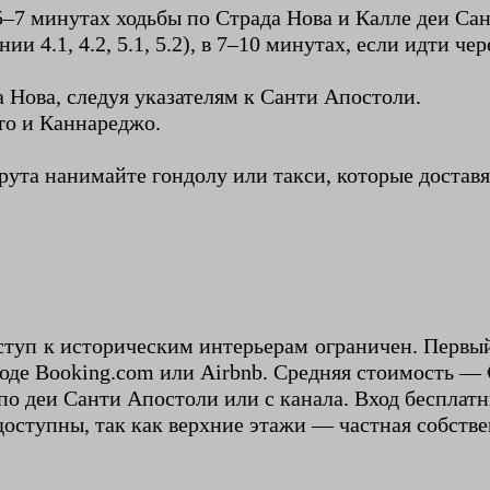
 5–7 минутах ходьбы по Страда Нова и Калле деи Са
4.1, 4.2, 5.1, 5.2), в 7–10 минутах, если идти чере
 Нова, следуя указателям к Санти Апостоли.
то и Каннареджо.
ута нанимайте гондолу или такси, которые доставя
ступ к историческим интерьерам ограничен. Первы
де Booking.com или Airbnb. Средняя стоимость — €1
по деи Санти Апостоли или с канала. Вход бесплат
доступны, так как верхние этажи — частная собстве