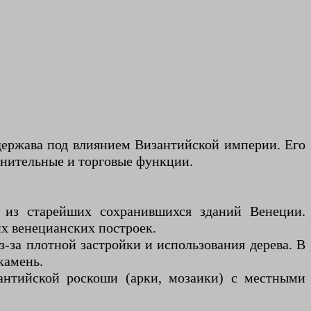
 держава под влиянием Византийской империи. Его
онительные и торговые функции.
м из старейших сохранившихся зданий Венеции.
их венецианских построек.
-за плотной застройки и использования дерева. В
камень.
зантийской роскоши (арки, мозаики) с местными