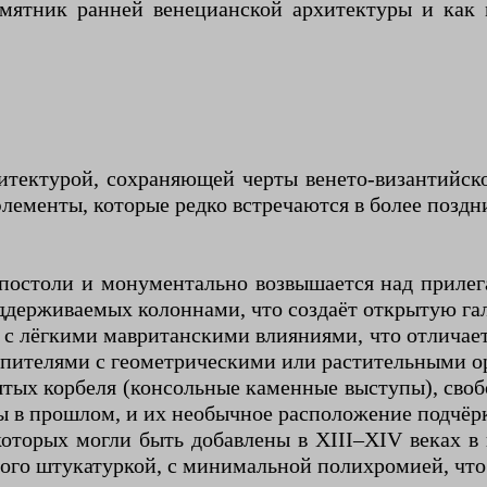
мятник ранней венецианской архитектуры и как 
тектурой, сохраняющей черты венето-византийско
лементы, которые редко встречаются в более поздн
Апостоли и монументально возвышается над прил
оддерживаемых колоннами, что создаёт открытую г
с лёгкими мавританскими влияниями, что отличает
апителями с геометрическими или растительными о
ых корбеля (консольные каменные выступы), свобо
 в прошлом, и их необычное расположение подчёрк
оторых могли быть добавлены в XIII–XIV веках в 
ого штукатуркой, с минимальной полихромией, чт