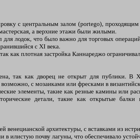
овку с центральным залом (portego), проходящим 
 мастерская, а верхние этажи были жилыми.
п для лодок, что было важно для торговых операц
хранившийся с XI века.
 так как плотная застройка Каннареджо ограничивал
а, так как дворец не открыт для публики. В X
возможно, с мозаиками или фресками в византийск
ческие элементы, такие как резные камины или рас
торические детали, такие как открытые балки
 венецианской архитектуры, с вставками из истрий
 в илистую почву лагуны, что обеспечивало устойч