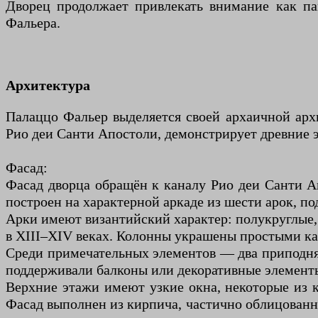
Дворец продолжает привлекать внимание как па
Фальера.
Архитектура
Палаццо Фальер выделяется своей архаичной архи
Рио деи Санти Апостоли, демонстрирует древние э
Фасад:
Фасад дворца обращён к каналу Рио деи Санти 
построен на характерной аркаде из шести арок, п
Арки имеют византийский характер: полукруглые, 
в XIII–XIV веках. Колонны украшены простыми к
Среди примечательных элементов — два приподнят
поддерживали балконы или декоративные элементы
Верхние этажи имеют узкие окна, некоторые из к
Фасад выполнен из кирпича, частично облицованн