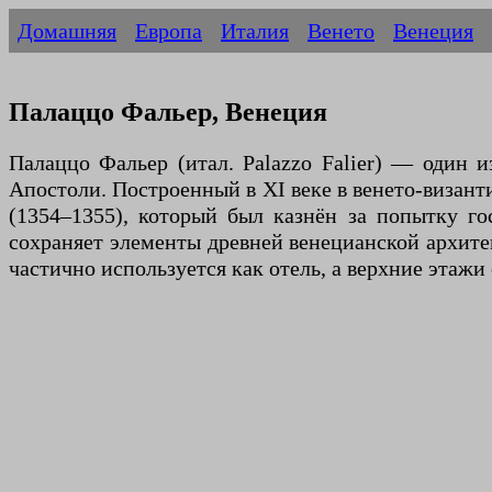
Домашняя
Европа
Италия
Венето
Венеция
Палаццо Фальер, Венеция
Палаццо Фальер (итал. Palazzo Falier) — один 
Апостоли. Построенный в XI веке в венето-визант
(1354–1355), который был казнён за попытку г
сохраняет элементы древней венецианской архите
частично используется как отель, а верхние этажи