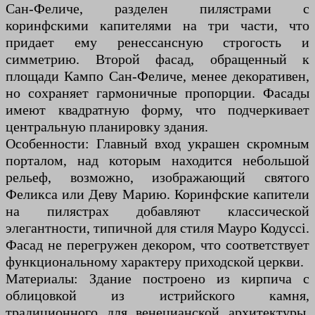
Сан-Феличе, разделен пилястрами с
коринфскими капителями на три части, что
придает ему ренессансную строгость и
симметрию. Второй фасад, обращенный к
площади Кампо Сан-Феличе, менее декоративен,
но сохраняет гармоничные пропорции. Фасады
имеют квадратную форму, что подчеркивает
центральную планировку здания.
Особенности: Главный вход украшен скромным
порталом, над которым находится небольшой
рельеф, возможно, изображающий святого
Феликса или Деву Марию. Коринфские капители
на пилястрах добавляют классической
элегантности, типичной для стиля Мауро Кодуcci.
Фасад не перегружен декором, что соответствует
функциональному характеру приходской церкви.
Материалы: Здание построено из кирпича с
облицовкой из истрийского камня,
традиционного для венецианской архитектуры,