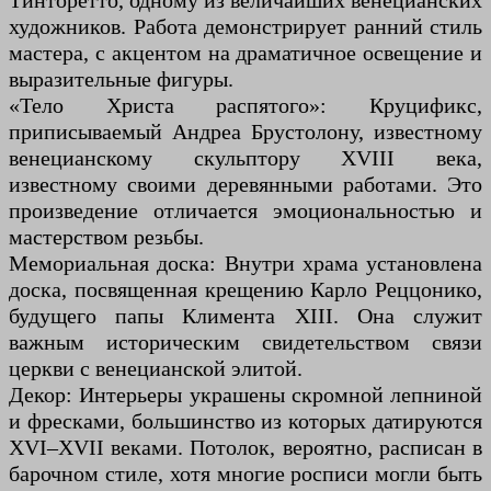
Тинторетто, одному из величайших венецианских
художников. Работа демонстрирует ранний стиль
мастера, с акцентом на драматичное освещение и
выразительные фигуры.
«Тело Христа распятого»: Круцификс,
приписываемый Андреа Брустолону, известному
венецианскому скульптору XVIII века,
известному своими деревянными работами. Это
произведение отличается эмоциональностью и
мастерством резьбы.
Мемориальная доска: Внутри храма установлена
доска, посвященная крещению Карло Реццонико,
будущего папы Климента XIII. Она служит
важным историческим свидетельством связи
церкви с венецианской элитой.
Декор: Интерьеры украшены скромной лепниной
и фресками, большинство из которых датируются
XVI–XVII веками. Потолок, вероятно, расписан в
барочном стиле, хотя многие росписи могли быть