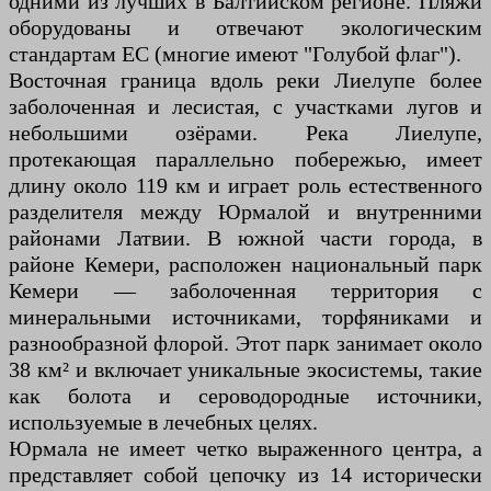
одними из лучших в Балтийском регионе. Пляжи
оборудованы и отвечают экологическим
стандартам ЕС (многие имеют "Голубой флаг").
Восточная граница вдоль реки Лиелупе более
заболоченная и лесистая, с участками лугов и
небольшими озёрами. Река Лиелупе,
протекающая параллельно побережью, имеет
длину около 119 км и играет роль естественного
разделителя между Юрмалой и внутренними
районами Латвии. В южной части города, в
районе Кемери, расположен национальный парк
Кемери — заболоченная территория с
минеральными источниками, торфяниками и
разнообразной флорой. Этот парк занимает около
38 км² и включает уникальные экосистемы, такие
как болота и сероводородные источники,
используемые в лечебных целях.
Юрмала не имеет четко выраженного центра, а
представляет собой цепочку из 14 исторически