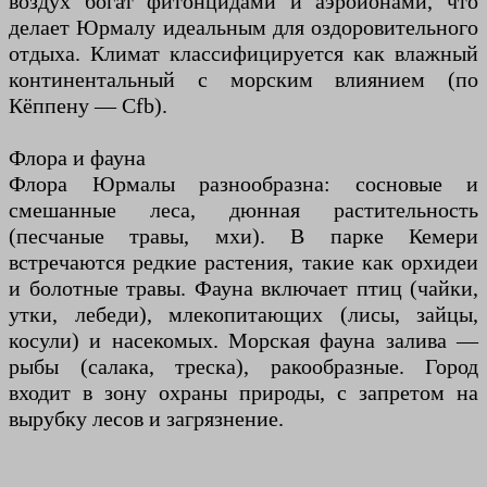
воздух богат фитонцидами и аэроионами, что
делает Юрмалу идеальным для оздоровительного
отдыха. Климат классифицируется как влажный
континентальный с морским влиянием (по
Кёппену — Cfb).
Флора и фауна
Флора Юрмалы разнообразна: сосновые и
смешанные леса, дюнная растительность
(песчаные травы, мхи). В парке Кемери
встречаются редкие растения, такие как орхидеи
и болотные травы. Фауна включает птиц (чайки,
утки, лебеди), млекопитающих (лисы, зайцы,
косули) и насекомых. Морская фауна залива —
рыбы (салака, треска), ракообразные. Город
входит в зону охраны природы, с запретом на
вырубку лесов и загрязнение.