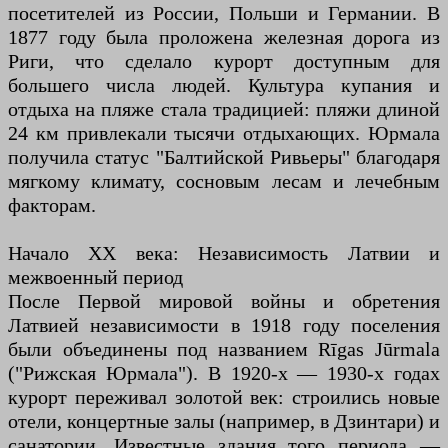
посетителей из России, Польши и Германии. В
1877 году была проложена железная дорога из
Риги, что сделало курорт доступным для
большего числа людей. Культура купания и
отдыха на пляже стала традицией: пляжи длиной
24 км привлекали тысячи отдыхающих. Юрмала
получила статус "Балтийской Ривьеры" благодаря
мягкому климату, сосновым лесам и лечебным
факторам.
Начало XX века: Независимость Латвии и
межвоенный период
После Первой мировой войны и обретения
Латвией независимости в 1918 году поселения
были объединены под названием Rīgas Jūrmala
("Рижская Юрмала"). В 1920-х — 1930-х годах
курорт переживал золотой век: строились новые
отели, концертные залы (например, в Дзинтари) и
санатории. Известные здания того периода —