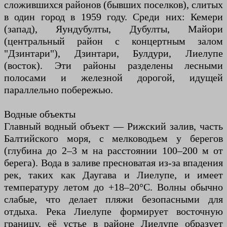
сложившихся районов (бывших поселков), слитых
в один город в 1959 году. Среди них: Кемери
(запад), Яундубулты, Дубулты, Майори
(центральный район с концертным залом
"Дзинтари"), Дзинтари, Булдури, Лиелупе
(восток). Эти районы разделены лесными
полосами и железной дорогой, идущей
параллельно побережью.
Водные объекты
Главный водный объект — Рижский залив, часть
Балтийского моря, с мелководьем у берегов
(глубина до 2–3 м на расстоянии 100–200 м от
берега). Вода в заливе пресноватая из-за впадения
рек, таких как Даугава и Лиелупе, и имеет
температуру летом до +18–20°C. Волны обычно
слабые, что делает пляжи безопасными для
отдыха. Река Лиелупе формирует восточную
границу, её устье в районе Лиелупе образует