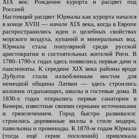
XIX век: Рождение курорта и расцвет под
Россией
Настоящий расцвет Юрмалы как курорта начался
в конце XVIII — начале XIX века, когда в Европе
распространились идеи о целебных свойствах
морского воздуха, купаний и минеральных вод.
Юрмала стала популярной среди русской
аристократии и состоятельных жителей Риги. В
1780–1790-х годах здесь появились первые дачи и
пансионаты. К середине XIX века районы вроде
Дубулти стали излюбленным местом для
немецкой общины Латвии — здесь строились
колонии отдыхающих, школы и гостевые дома. В
1830-х годах открылись первые санатории в
Кемери, известные своими серными источниками
и грязелечением. Город быстро развивался:
строились деревянные виллы в стиле модерн,
павильоны и променады. К 1870-м годам Юрмала
(тогда ещё серия поселений) привлекала