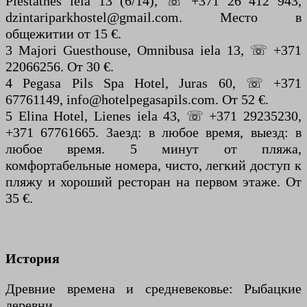
Piestātnes iela 13 (6/14), ☏ +371 26 412 943,
dzintariparkhostel@gmail.com. Место в
общежитии от 15 €.
3 Majori Guesthouse, Omnibusa iela 13, ☏ +371
22066256. От 30 €.
4 Pegasa Pils Spa Hotel, Juras 60, ☏ +371
67761149, info@hotelpegasapils.com. От 52 €.
5 Elina Hotel, Lienes iela 43, ☏ +371 29235230,
+371 67761665. Заезд: в любое время, выезд: в
любое время. 5 минут от пляжа,
комфортабельные номера, чисто, легкий доступ к
пляжу и хороший ресторан на первом этаже. От
35 €.
История
Древние времена и средневековье: Рыбацкие
деревни