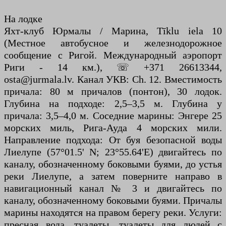
На лодке
Яхт-клуб Юрмалы / Марина, Tīklu iela 10
(Местное автобусное и железнодорожное
сообщение с Ригой. Международный аэропорт
Риги - 14 км.), ☏ +371 26613344,
osta@jurmala.lv. Канал УКВ: Ch. 12. Вместимость
причала: 80 м причалов (понтон), 30 лодок.
Глубина на подходе: 2,5–3,5 м. Глубина у
причала: 3,5–4,0 м. Соседние марины: Энгере 25
морских миль, Рига-Ауда 4 морских мили.
Направление подхода: От буя безопасной воды
Лиелупе (57°01.5' N; 23°55.64'E) двигайтесь по
каналу, обозначенному боковыми буями, до устья
реки Лиелупе, а затем поверните направо в
навигационный канал № 3 и двигайтесь по
каналу, обозначенному боковыми буями. Причалы
марины находятся на правом берегу реки. Услуги:
пресная вода, туалеты, туалеты для людей с