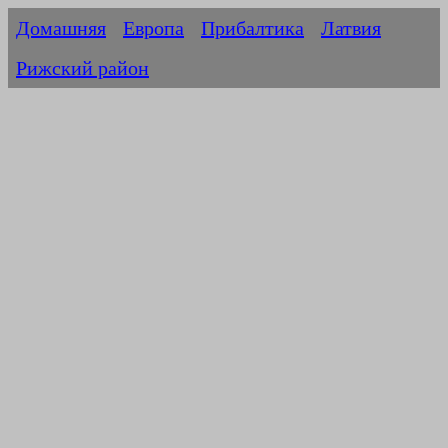
Домашняя
Европа
Прибалтика
Латвия
Рижский район