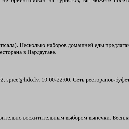
о не ориентирован на туристов, вы можете посет
ипсала). Несколько наборов домашней еды предлага
есторана в Пардаугаве.
2, spice@lido.lv. 10:00-22:00. Сеть ресторанов-буф
ствительно восхитительным выбором выпечки. Беспл