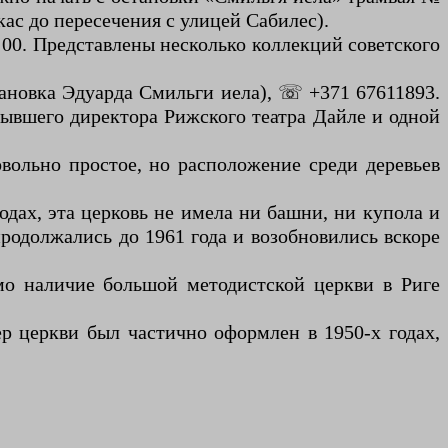
ас до пересечения с улицей Сабилес).
:00. Представлены несколько коллекций советского
тановка Эдуарда Смильги иела), ☏ +371 67611893.
бывшего директора Рижского театра Дайле и одной
овольно простое, но расположение среди деревьев
одах, эта церковь не имела ни башни, ни купола и
родолжались до 1961 года и возобновились вскоре
амо наличие большой методистской церкви в Риге
ер церкви был частично оформлен в 1950-х годах,