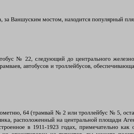
а, за Ваншуским мостом, находится популярный пля
тобус № 22, следующий до центрального железнод
трамваев, автобусов и троллейбусов, обеспечиваю
ометню, 64 (трамвай № 2 или троллейбус № 5, остан
ынка, расположенный на центральной площади Аген
троенное в 1911-1923 годах, примечательно как 