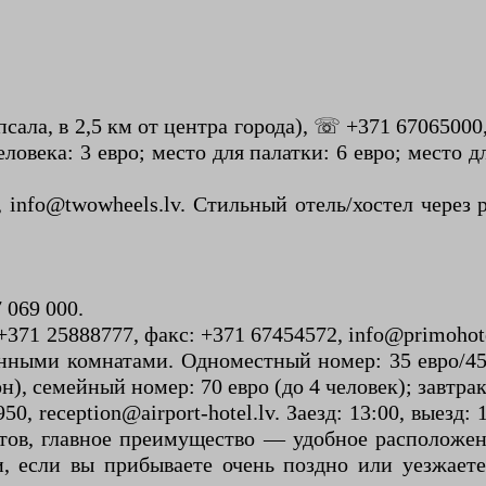
ипсала, в 2,5 км от центра города), ☏ +371 67065000
овека: 3 евро; место для палатки: 6 евро; место д
, info@twowheels.lv. Стильный отель/хостел через 
7 069 000.
 +371 25888777, факс: +371 67454572, info@primohot
ванными комнатами. Одноместный номер: 35 евро/45
н), семейный номер: 70 евро (до 4 человек); завтра
950, reception@airport-hotel.lv. Заезд: 13:00, вые
ов, главное преимущество — удобное расположен
 если вы прибываете очень поздно или уезжаете 