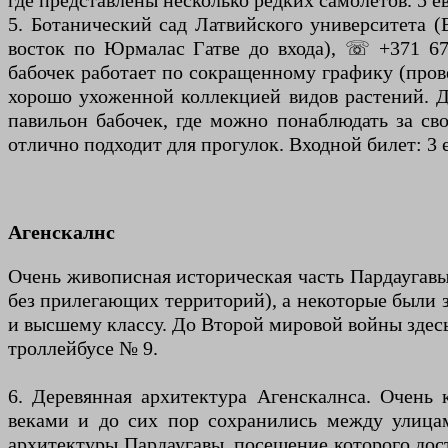
где представлены несколько редких самолетов. 5 е
5. Ботанический сад Латвийского университета (
восток по Юрмалас Гатве до входа), ☏ +371 67 4
бабочек работает по сокращенному графику (пров
хорошо ухоженной коллекцией видов растений. До
павильон бабочек, где можно понаблюдать за св
отлично подходит для прогулок. Входной билет: 3 
Агенскалнс
Очень живописная историческая часть Пардаугавы,
без прилегающих территорий), а некоторые были 
и высшему классу. До Второй мировой войны здесь
троллейбусе № 9.
6. Деревянная архитектура Агенскалнса. Очень
веками и до сих пор сохранились между улица
архитектуры Пардаугавы, посещение которого дос