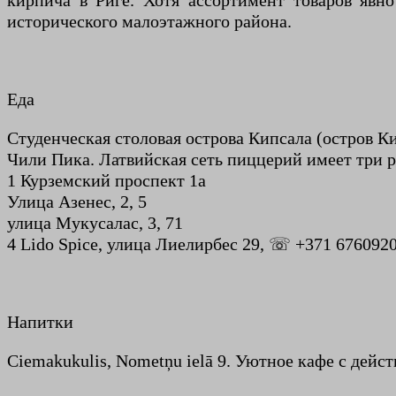
кирпича в Риге. Хотя ассортимент товаров явн
исторического малоэтажного района.
Еда
Студенческая столовая острова Кипсала (остров К
Чили Пика. Латвийская сеть пиццерий имеет три р
1 Курземский проспект 1а
Улица Азенес, 2, 5
улица Мукусалас, 3, 71
4 Lido Spice, улица Лиелирбес 29, ☏ +371 6760920
Напитки
Ciemakukulis, Nometņu ielā 9. Уютное кафе с дей