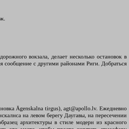
ж.
орожного вокзала, делает несколько остановок в
щая сообщение с другими районами Риги. Добраться
овка Āgenskalna tirgus), agt@apollo.lv. Ежедневно
скалнса на левом берегу Даугавы, на пересечении
образец архитектуры в стиле модерн из красного