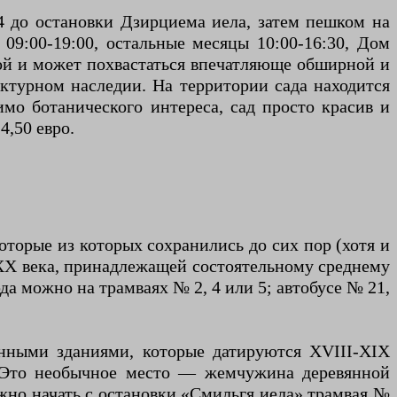
 4 до остановки Дзирциема иела, затем пешком на
 09:00-19:00, остальные месяцы 10:00-16:30, Дом
шой и может похвастаться впечатляюще обширной и
ектурном наследии. На территории сада находится
мо ботанического интереса, сад просто красив и
4,50 евро.
оторые из которых сохранились до сих пор (хотя и
 XX века, принадлежащей состоятельному среднему
а можно на трамваях № 2, 4 или 5; автобусе № 21,
янными зданиями, которые датируются XVIII-XIX
. Это необычное место — жемчужина деревянной
жно начать с остановки «Смильгя иела» трамвая №