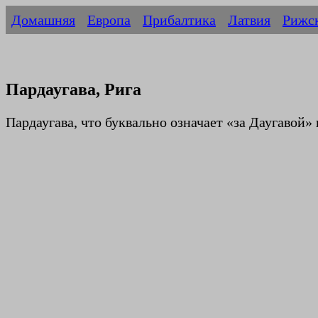
Домашняя
Европа
Прибалтика
Латвия
Рижс
Пардаугава, Рига
Пардаугава, что буквально означает «за Даугавой»