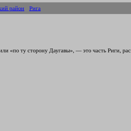
кий район
Рига
 или «по ту сторону Даугавы», — это часть Риги, ра