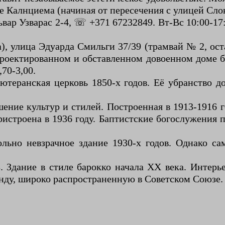
е Калнциема (начиная от пересечения с улицей Слок
ьвар Узварас 2-4, ☏ +371 67232849. Вт-Вс 10:00-17
а), улица Эдуарда Смильги 37/39 (трамвай № 2, ос
проектированном и обставленном довоенном доме 
70-3,00.
ютеранская церковь 1850-х годов. Её убранство д
шение культур и стилей. Построенная в 1913-1916 г
истроена в 1936 году. Баптистские богослужения п
вольно невзрачное здание 1930-х годов. Однако с
8. Здание в стиле барокко начала XX века. Интерь
нду, широко распространенную в Советском Союзе.