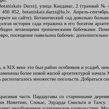
вро.
Botaniskais Darzs), улица Кандавас, 2 (трамвай №
50 852, botaniskais.darzs@lu.lv. Апрель-сентябрь
ерьте на сайте). Ботанический сад довольно боль
лгая история сада отражена в его богатом архит
ободно летающими тропическими бабочками. Поми
евро, посещение павильона бабочек: дополнительно 
 в XIX веке это был район особняков и усадеб, нек
заменены более новой жилой архитектурой начала
 располагалось множество посольств. Добраться сюд
 красивая часть Пардаугавы со старинными дерев
ми Нометню, Слокас, Эдуарда Смильги и Талсу
тавит незабываемое эстетическое удовольствие. Мо