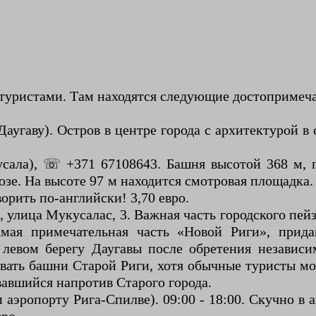
я туристами. Там находятся следующие достопримеч
Даугаву). Остров в центре города с архитектурой 
усала), ☏ +371 67108643. Башня высотой 368 м, 
зе. На высоте 97 м находится смотровая площадка.
ворить по-английски! 3,70 евро.
), улица Мукусалас, 3. Важная часть городского пе
самая примечательная часть «Новой Риги», при
левом берегу Даугавы после обретения независи
овать башни Старой Риги, хотя обычные туристы мо
авшийся напротив Старого города.
аэропорту Рига-Спилве). 09:00 - 18:00. Скучно в