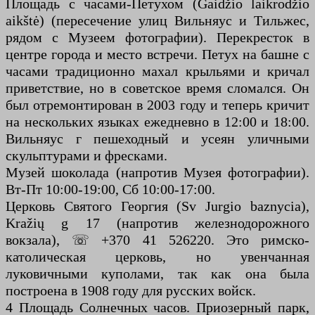
Площадь с часами-Петухом (Gaidžio laikrodžio
aikštė) (пересечение улиц Вильняус и Тильжес,
рядом с Музеем фотографии). Перекресток в
центре города и место встречи. Петух на башне с
часами традиционно махал крыльями и кричал
приветствие, но в советское время сломался. Он
был отремонтирован в 2003 году и теперь кричит
на нескольких языках ежедневно в 12:00 и 18:00.
Вильняус г пешеходный и усеян уличными
скульптурами и фресками.
Музей шоколада (напротив Музея фотографии).
Вт-Пт 10:00-19:00, Сб 10:00-17:00.
Церковь Святого Георгия (Sv Jurgio baznycia),
Kražių g 17 (напротив железнодорожного
вокзала), ☏ +370 41 526220. Это римско-
католическая церковь, но увенчанная
луковичными куполами, так как она была
построена в 1908 году для русских войск.
4 Площадь Солнечных часов. Приозерный парк,