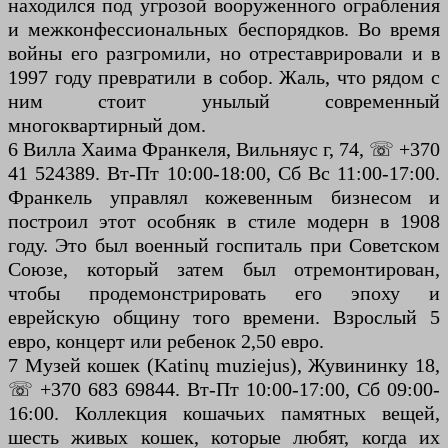
находился под угрозой вооруженного ограбления
и межконфессиональных беспорядков. Во время
войны его разгромили, но отреставрировали и в
1997 году превратили в собор. Жаль, что рядом с
ним стоит унылый современный
многоквартирный дом.
6 Вилла Хаима Франкеля, Вильняус г, 74, ☏ +370
41 524389. Вт-Пт 10:00-18:00, Сб Вс 11:00-17:00.
Франкель управлял кожевенным бизнесом и
построил этот особняк в стиле модерн в 1908
году. Это был военный госпиталь при Советском
Союзе, который затем был отремонтирован,
чтобы продемонстрировать его эпоху и
еврейскую общину того времени. Взрослый 5
евро, концерт или ребенок 2,50 евро.
7 Музей кошек (Katinų muziejus), Жувининку 18,
☏ +370 683 69844. Вт-Пт 10:00-17:00, Сб 09:00-
16:00. Коллекция кошачьих памятных вещей,
шесть живых кошек, которые любят, когда их