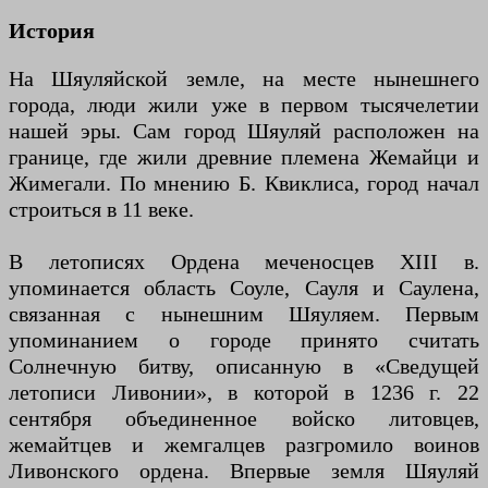
История
На Шяуляйской земле, на месте нынешнего
города, люди жили уже в первом тысячелетии
нашей эры. Сам город Шяуляй расположен на
границе, где жили древние племена Жемайци и
Жимегали. По мнению Б. Квиклиса, город начал
строиться в 11 веке.
В летописях Ордена меченосцев XIII в.
упоминается область Соуле, Сауля и Саулена,
связанная с нынешним Шяуляем. Первым
упоминанием о городе принято считать
Солнечную битву, описанную в «Сведущей
летописи Ливонии», в которой в 1236 г. 22
сентября объединенное войско литовцев,
жемайтцев и жемгалцев разгромило воинов
Ливонского ордена. Впервые земля Шяуляй