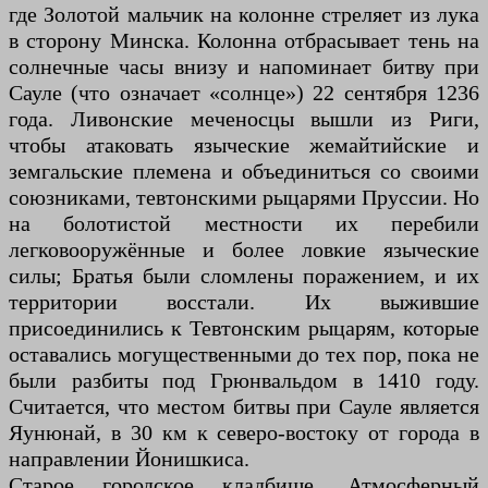
где Золотой мальчик на колонне стреляет из лука
в сторону Минска. Колонна отбрасывает тень на
солнечные часы внизу и напоминает битву при
Сауле (что означает «солнце») 22 сентября 1236
года. Ливонские меченосцы вышли из Риги,
чтобы атаковать языческие жемайтийские и
земгальские племена и объединиться со своими
союзниками, тевтонскими рыцарями Пруссии. Но
на болотистой местности их перебили
легковооружённые и более ловкие языческие
силы; Братья были сломлены поражением, и их
территории восстали. Их выжившие
присоединились к Тевтонским рыцарям, которые
оставались могущественными до тех пор, пока не
были разбиты под Грюнвальдом в 1410 году.
Считается, что местом битвы при Сауле является
Яунюнай, в 30 км к северо-востоку от города в
направлении Йонишкиса.
Старое городское кладбище. Атмосферный