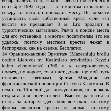
возвращались. Папа Иоанн Павел II посетил его в
сентябре 1993 года — в открытом строении к
северу от него он проводил мессу. Вы можете
установить свой собственный крест, если его
высота не превышает 3 м. Его продают в
туристических магазинах. Удачи в поиске места
для его установки, а многим посетителям это не
удалось, поэтому местами кресты лежат в
беспорядке, как на свалке. Бесплатно.
14 Францисканский Эрмитаж (Mazesniuju broliu
ordino Lietuvos sv Kazimiero provincijos Kryziu
kalno vienuolynas) (300 м к северо-востоку,
подъезд по дороге, если идет дождь, прямой путь
становится грязным). Братья Младшие из
францисканской провинции Святого Казимира. В
нем есть 16 келий для послушников, но церковь
открыта для посетителей. Вместо распятия и
стены за алтарем здесь большое окно, поэтому
фоном являются кресты на холме, поэтому