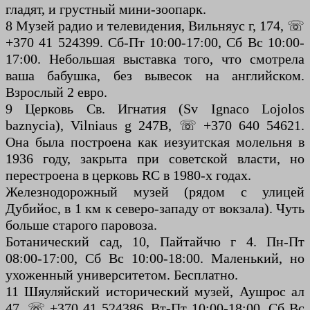
гладят, и грустный мини-зоопарк.
8 Музей радио и телевидения, Вильняус г, 174, ☏
+370 41 524399. Сб-Пт 10:00-17:00, Сб Вс 10:00-
17:00. Небольшая выставка того, что смотрела
ваша бабушка, без вывесок на английском.
Взрослый 2 евро.
9 Церковь Св. Игнатия (Sv Ignaco Lojolos
baznycia), Vilniaus g 247B, ☏ +370 640 54621.
Она была построена как иезуитская молельня в
1936 году, закрыта при советской власти, но
перестроена в церковь RC в 1980-х годах.
Железнодорожный музей (рядом с улицей
Дубийос, в 1 км к северо-западу от вокзала). Чуть
больше старого паровоза.
Ботанический сад, 10, Пайтайчю г 4. Пн-Пт
08:00-17:00, Сб Вс 10:00-18:00. Маленький, но
ухоженный университетом. Бесплатно.
11 Шяуляйский исторический музей, Аушрос ал
47, ☏ +370 41 524386. Вт-Пт 10:00-18:00, Сб Вс