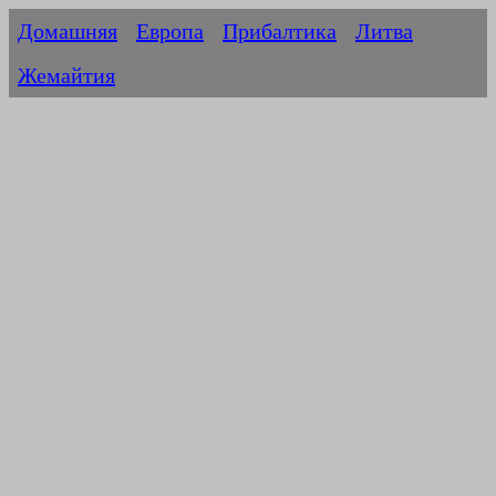
Домашняя
Европа
Прибалтика
Литва
Жемайтия