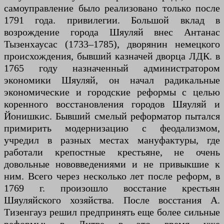
самоуправление было реализовано только после
1791 года. привилегии. Большой вклад в
возрождение города Шяуляй внес Антанас
Тызенхаусас (1733–1785), дворянин немецкого
происхождения, бывший казначей дворца ЛДК. в
1765 году назначенный администратором
экономики Шяуляй, он начал радикальные
экономические и городские реформы с целью
коренного восстановления городов Шяуляй и
Йонишкис. Бывший смелый реформатор пытался
примирить модернизацию с феодализмом,
учредил в разных местах мануфактуры, где
работали крепостные крестьяне, не очень
довольные нововведениями и не привыкшие к
ним. Всего через несколько лет после реформ, в
1769 г. произошло восстание крестьян
Шяуляйского хозяйства. После восстания А.
Тизенгауз решил предпринять еще более сильные
реформы: в Литве в это время уже