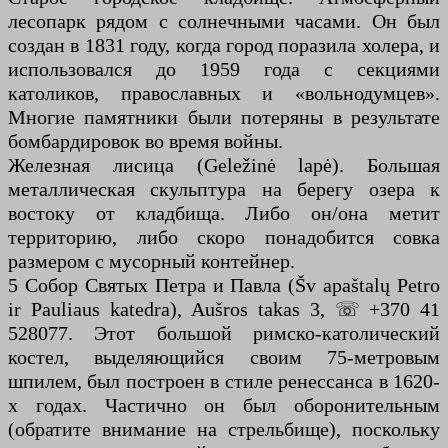
лесопарк рядом с солнечными часами. Он был
создан в 1831 году, когда город поразила холера, и
использовался до 1959 года с секциями
католиков, православных и «вольнодумцев».
Многие памятники были потеряны в результате
бомбардировок во время войны.
Железная лисица (Geležinė lapė). Большая
металлическая скульптура на берегу озера к
востоку от кладбища. Либо он/она метит
территорию, либо скоро понадобится совка
размером с мусорный контейнер.
5 Собор Святых Петра и Павла (Šv apaštalų Petro
ir Pauliaus katedra), Aušros takas 3, ☏ +370 41
528077. Этот большой римско-католический
костел, выделяющийся своим 75-метровым
шпилем, был построен в стиле ренессанса в 1620-
х годах. Частично он был оборонительным
(обратите внимание на стрельбище), поскольку