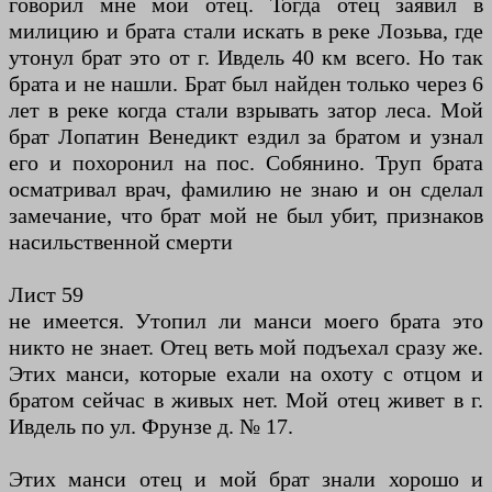
говорил мне мой отец. Тогда отец заявил в
милицию и брата стали искать в реке Лозьва, где
утонул брат это от г. Ивдель 40 км всего. Но так
брата и не нашли. Брат был найден только через 6
лет в реке когда стали взрывать затор леса. Мой
брат Лопатин Венедикт ездил за братом и узнал
его и похоронил на пос. Собянино. Труп брата
осматривал врач, фамилию не знаю и он сделал
замечание, что брат мой не был убит, признаков
насильственной смерти
Лист 59
не имеется. Утопил ли манси моего брата это
никто не знает. Отец веть мой подъехал сразу же.
Этих манси, которые ехали на охоту с отцом и
братом сейчас в живых нет. Мой отец живет в г.
Ивдель по ул. Фрунзе д. № 17.
Этих манси отец и мой брат знали хорошо и