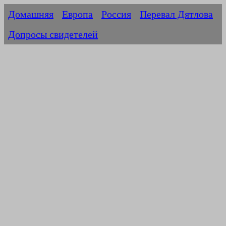
Домашняя
Европа
Россия
Перевал Дятлова
Допросы свидетелей