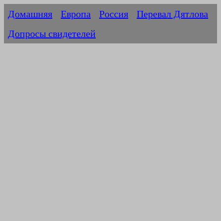
Домашняя
Европа
Россия
Перевал Дятлова
Допросы свидетелей