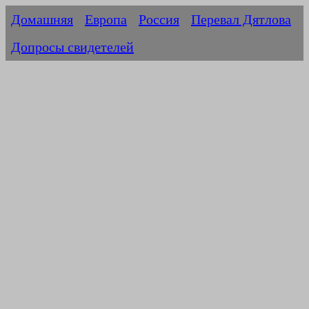
Домашняя
Европа
Россия
Перевал Дятлова
Допросы свидетелей