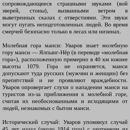
сопровождающиеся страшными звуками (вой
зверей, стоны), вызванными ветром в
выветренных скалах с отверстиями. Эти звуки
могут пугать неподготовленных людей. Во время
смерчей безопасно только в лесах или низинах.
Молебная гора манси: Уваров знает молебную
гору манси — Ялпынг-Нёр (в переводе «молебная
гора»), расположенную примерно в 40 км южнее
высоты 1079. Гора не охраняется, манси
допускают туда русских (мужчин и женщин) без
препятствий и не проявляют враждебности.
Уваров опровергает слухи о нападении манси на
туристов из-за приближения к молебной горе,
считая их необоснованными и исходящими от
людей, незнакомых с бытом манси.
Исторический случай: Уваров упомянул случай
45 лет назад (около 1914 года) с охотником из