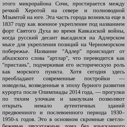
этого микрорайона Сочи, простирается между
речкой Херотой на севере и полноводной
Мзымтой на юге. Эта часть города возникла еще в
1837 году как военное укрепление под названием
форт Святого Духа во время Кавказской войны,
когда русский десант высадился на Адлерском
мысе для укрепления позиций на Черноморском
побережье. Название "Адлер" происходит от
абхазского слова "артлар", что переводится как
"пристань", подчеркивая его историческую роль
как морского пункта. Хотя сегодня здесь
преобладают современные постройки —
новоделы, возведенные в эпоху бурного развития
курорта после Олимпиады 2014 года, — прогулки
по тихим улочкам и закоулкам позволяют
открыть немало аутентичных зданий
предвоенного и послевоенного периода 1930–
1950-х годов. Это в основном скромные светло-
бежевые двухэтажные дома без изысканного