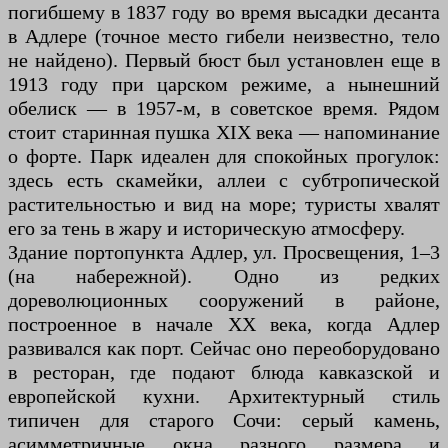
погибшему в 1837 году во время высадки десанта
в Адлере (точное место гибели неизвестно, тело
не найдено). Первый бюст был установлен еще в
1913 году при царском режиме, а нынешний
обелиск — в 1957-м, в советское время. Рядом
стоит старинная пушка XIX века — напоминание
о форте. Парк идеален для спокойных прогулок:
здесь есть скамейки, аллеи с субтропической
растительностью и вид на море; туристы хвалят
его за тень в жару и историческую атмосферу.
Здание портопункта Адлер, ул. Просвещения, 1–3
(на набережной). Одно из редких
дореволюционных сооружений в районе,
построенное в начале XX века, когда Адлер
развивался как порт. Сейчас оно переоборудовано
в ресторан, где подают блюда кавказской и
европейской кухни. Архитектурный стиль
типичен для старого Сочи: серый камень,
асимметричные окна разного размера и