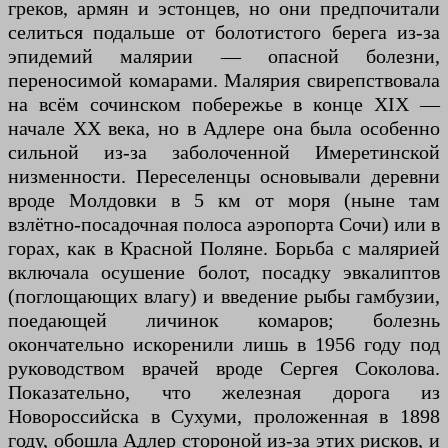
греков, армян и эстонцев, но они предпочитали
селиться подальше от болотистого берега из-за
эпидемий малярии — опасной болезни,
переносимой комарами. Малярия свирепствовала
на всём сочинском побережье в конце XIX —
начале XX века, но в Адлере она была особенно
сильной из-за заболоченной Имеретинской
низменности. Переселенцы основывали деревни
вроде Молдовки в 5 км от моря (ныне там
взлётно-посадочная полоса аэропорта Сочи) или в
горах, как в Красной Поляне. Борьба с малярией
включала осушение болот, посадку эвкалиптов
(поглощающих влагу) и введение рыбы гамбузии,
поедающей личинок комаров; болезнь
окончательно искоренили лишь в 1956 году под
руководством врачей вроде Сергея Соколова.
Показательно, что железная дорога из
Новороссийска в Сухуми, проложенная в 1898
году, обошла Адлер стороной из-за этих рисков, и