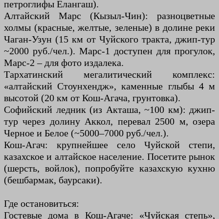
петроглифы Елангаш).
Алтайский Марс (Кызыл-Чин): разноцветные
холмы (красные, желтые, зеленые) в долине реки
Чаган-Узун (15 км от Чуйского тракта, джип-тур
~2000 руб./чел.). Марс-1 доступен для прогулок,
Марс-2 – для фото издалека.
Тархатинский мегалитический комплекс:
«алтайский Стоунхендж», каменные глыбы 4 м
высотой (20 км от Кош-Агача, грунтовка).
Софийский ледник (из Акташа, ~100 км): джип-
тур через долину Аккол, перевал 2500 м, озера
Черное и Белое (~5000–7000 руб./чел.).
Кош-Агач: крупнейшее село Чуйской степи,
казахское и алтайское население. Посетите рынок
(шерсть, войлок), попробуйте казахскую кухню
(бешбармак, баурсаки).
Где остановиться:
Гостевые дома в Кош-Агаче: «Чуйская степь»,