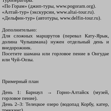
Туроператоры:
«По Горам» (джип-туры, www.pogoram.org).
«Алтай-тур» (экскурсии, www.altai-tour.ru).
«Дельфин-тур» (автотуры, www.delfin-tour.ru).
Дополнительно:
Для сложных маршрутов (перевал Кату-Ярык,
долина Чулышмана) нужен отдельный день и
внедорожник.
Посетите шамана или горловое пение в Онгудае
или Чуй-Оозы.
Примерный план
День 1: Барнаул → Горно-Алтайск (музей,
горловое пение).
День 2–3: Телецкое озеро (водопад Корбу, катер,
треккинг).