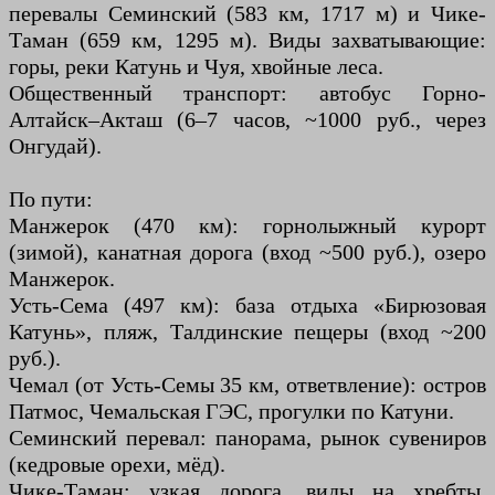
перевалы Семинский (583 км, 1717 м) и Чике-
Таман (659 км, 1295 м). Виды захватывающие:
горы, реки Катунь и Чуя, хвойные леса.
Общественный транспорт: автобус Горно-
Алтайск–Акташ (6–7 часов, ~1000 руб., через
Онгудай).
По пути:
Манжерок (470 км): горнолыжный курорт
(зимой), канатная дорога (вход ~500 руб.), озеро
Манжерок.
Усть-Сема (497 км): база отдыха «Бирюзовая
Катунь», пляж, Талдинские пещеры (вход ~200
руб.).
Чемал (от Усть-Семы 35 км, ответвление): остров
Патмос, Чемальская ГЭС, прогулки по Катуни.
Семинский перевал: панорама, рынок сувениров
(кедровые орехи, мёд).
Чике-Таман: узкая дорога, виды на хребты,