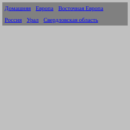
Домашняя
Европа
Восточная Европа
Россия
Урал
Свердловская область