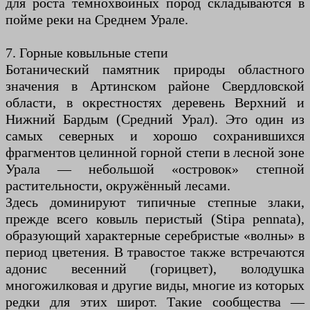
для роста темнохвойных пород складываются в
пойме реки на Среднем Урале.
7. Горные ковыльные степи
Ботанический памятник природы областного
значения в Артинском районе Свердловской
области, в окрестностях деревень Верхний и
Нижний Бардым (Средний Урал). Это один из
самых северных и хорошо сохранившихся
фрагментов целинной горной степи в лесной зоне
Урала — небольшой «островок» степной
растительности, окружённый лесами.
Здесь доминируют типичные степные злаки,
прежде всего ковыль перистый (Stipa pennata),
образующий характерные серебристые «волны» в
период цветения. В травостое также встречаются
адонис весенний (горицвет), володушка
многожилковая и другие виды, многие из которых
редки для этих широт. Такие сообщества —