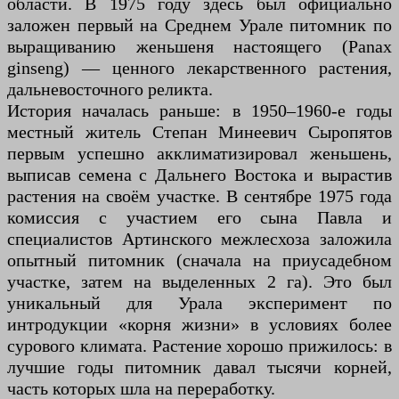
области. В 1975 году здесь был официально
заложен первый на Среднем Урале питомник по
выращиванию женьшеня настоящего (Panax
ginseng) — ценного лекарственного растения,
дальневосточного реликта.
История началась раньше: в 1950–1960-е годы
местный житель Степан Минеевич Сыропятов
первым успешно акклиматизировал женьшень,
выписав семена с Дальнего Востока и вырастив
растения на своём участке. В сентябре 1975 года
комиссия с участием его сына Павла и
специалистов Артинского межлесхоза заложила
опытный питомник (сначала на приусадебном
участке, затем на выделенных 2 га). Это был
уникальный для Урала эксперимент по
интродукции «корня жизни» в условиях более
сурового климата. Растение хорошо прижилось: в
лучшие годы питомник давал тысячи корней,
часть которых шла на переработку.