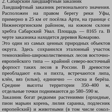
2. Сабарский ландшафтный заказник
Ландшафтный заказник регионального значения.
Расположен на правом берегу реки Уфы,
примерно в 25 км от посёлка Арти, на границе с
Нижнесергинским районом, на южном склоне
хребта Сабарский Увал. Площадь — 8165 га. В
черте заказника находится деревня Комарово.
Это один из самых ценных природных объектов
округа. Здесь сохранился эталонный участок
темнохвойно-широколиственных лесов восточно-
европейского типа — крайний северо-восточный
форпост таких лесов в России. В древостое
преобладают ель и пихта, встречаются липа,
клён, вяз (ильм), единично — сосна и берёза.
Средние высоты территории 350–400 м,
отдельные точки поднимаются до 580–590 м.
Заказник богат редкими растениями (орхидные,
пион марьин корень, лилия саранка, подлесник
европейский) и животными (в том числе сокол-