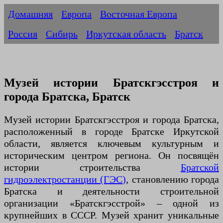
Домашняя
Европа
Восточная Европа
Россия
Сибирь
Иркутская область
Братск
Музей истории Братскгэсстроя и
города Братска, Братск
Музей истории Братскгэсстроя и города Братска,
расположенный в городе Братске Иркутской
области, является ключевым культурным и
историческим центром региона. Он посвящён
истории строительства
Братской
гидроэлектростанции (ГЭС)
, становлению города
Братска и деятельности строительной
организации «Братскгэсстрой» – одной из
крупнейших в СССР. Музей хранит уникальные