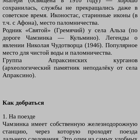
Матери (освящена в 1910 году) — хорошо
сохранилась, службы не прекращались даже в
советское время. Иконостас, старинные иконы (в
т.ч. с Афона), место паломничества.
Родник «Святой» (Гремячий) у села Альза (по
дороге Чамзинка — Кульмино). Легенды о
явлении Николая Чудотворца (1946). Популярное
место для чистой воды и паломничества.
Группа Апраксинских курганов
(археологический памятник неподалёку от села
Апраксино).
Как добраться
1. На поезде
Чамзинка имеет собственную железнодорожную
станцию, через которую проходят поезда
дальнего следования. Это один из самых удобных