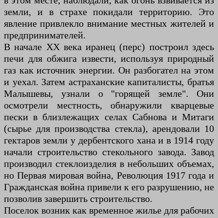
в этом месте, наблюдали, как огонь взвивается из
земли, и в страхе покидали территорию. Это
явление привлекло внимание местных жителей и
предпринимателей.
В начале XX века иранец (перс) построил здесь
печи для обжига извести, используя природный
газ как источник энергии. Он разбогател на этом
и уехал. Затем астраханские капиталисты, братья
Малышевы, узнали о "горящей земле". Они
осмотрели местность, обнаружили кварцевые
пески в близлежащих селах Сабнова и Митаги
(сырье для производства стекла), арендовали 10
гектаров земли у дербентского хана и в 1914 году
начали строительство стекольного завода. Завод
производил стеклоизделия в небольших объемах,
но Первая мировая война, Революция 1917 года и
Гражданская война привели к его разрушению, не
позволив завершить строительство.
Поселок возник как временное жилье для рабочих