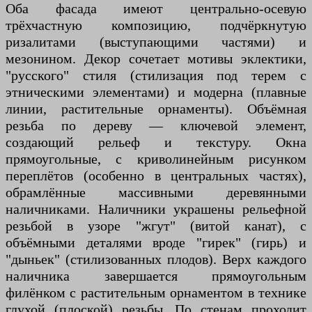
Оба фасада имеют центрально-осевую
трёхчастную композицию, подчёркнутую
ризалитами (выступающими частями) и
мезонином. Декор сочетает мотивы эклектики,
"русского" стиля (стилизация под терем с
этническими элементами) и модерна (плавные
линии, растительные орнаменты). Объёмная
резьба по дереву — ключевой элемент,
создающий рельеф и текстуру. Окна
прямоугольные, с криволинейным рисунком
переплётов (особенно в центральных частях),
обрамлённые массивными деревянными
наличниками. Наличники украшены рельефной
резьбой в узоре "жгут" (витой канат), с
объёмными деталями вроде "гирек" (гирь) и
"дыньек" (стилизованных плодов). Верх каждого
наличника завершается прямоугольным
филёнком с растительным орнаментом в технике
глухой (плоской) резьбы. По стенам проходит