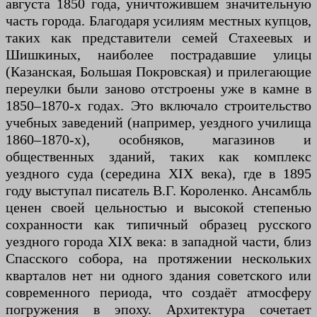
августа 1850 года, уничтожившем значительную
часть города. Благодаря усилиям местных купцов,
таких как представители семей Стахеевых и
Шишкиных, наиболее пострадавшие улицы
(Казанская, Большая Покровская) и прилегающие
переулки были заново отстроены уже в камне в
1850–1870-х годах. Это включало строительство
учебных заведений (например, уездного училища
1860–1870-х), особняков, магазинов и
общественных зданий, таких как комплекс
уездного суда (середина XIX века), где в 1895
году выступал писатель В.Г. Короленко. Ансамбль
ценен своей цельностью и высокой степенью
сохранности как типичный образец русского
уездного города XIX века: в западной части, близ
Спасского собора, на протяжении нескольких
кварталов нет ни одного здания советского или
современного периода, что создаёт атмосферу
погружения в эпоху. Архитектура сочетает