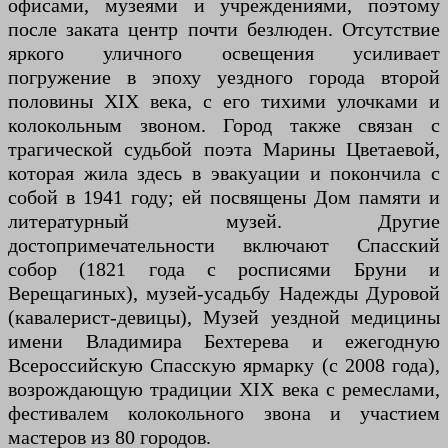
офисами, музеями и учреждениями, поэтому
после заката центр почти безлюден. Отсутствие
яркого уличного освещения усиливает
погружение в эпоху уездного города второй
половины XIX века, с его тихими улочками и
колокольным звоном. Город также связан с
трагической судьбой поэта Марины Цветаевой,
которая жила здесь в эвакуации и покончила с
собой в 1941 году; ей посвящены Дом памяти и
литературный музей. Другие
достопримечательности включают Спасский
собор (1821 года с росписями Бруни и
Верещагиных), музей-усадьбу Надежды Дуровой
(кавалерист-девицы), Музей уездной медицины
имени Владимира Бехтерева и ежегодную
Всероссийскую Спасскую ярмарку (с 2008 года),
возрождающую традиции XIX века с ремеслами,
фестивалем колокольного звона и участием
мастеров из 80 городов.