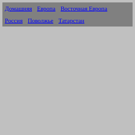
Домашняя
Европа
Восточная Европа
Россия
Поволжье
Татарстан