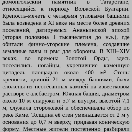
домонгольский памятник в Татарстане,
относящийся к периоду Волжской Булгарии.
Крепость-мечеть с четырьмя угловыми башнями
была возведена в XI веке на месте более древних
поселений, датируемых Ананьинской эпохой
(вторая половина I тысячелетия до н.э.), где
обитали финно-угорские племена, создавшие
земляные валы и рвы для обороны. В XIII–XIV
веках, во времена Золотой Орды, здесь
поселились ногайцы, укрепившие каменную
цитадель площадью около 400 м². Стены
крепости, длиной 21 м между башнями, были
сложены из неотёсанных камней на известковом
растворе с алебастром. Южная башня, диаметром
около 10 м снаружи и 5,7 м внутри, высотой 7,1
м, служила сторожевой и обеспечивала обзор по
реке Каме. Толщина её стен уменьшается от 2 м у
основания до 0,7 м вверху, придавая коническую
форму. Местные жители постепенно разбирали