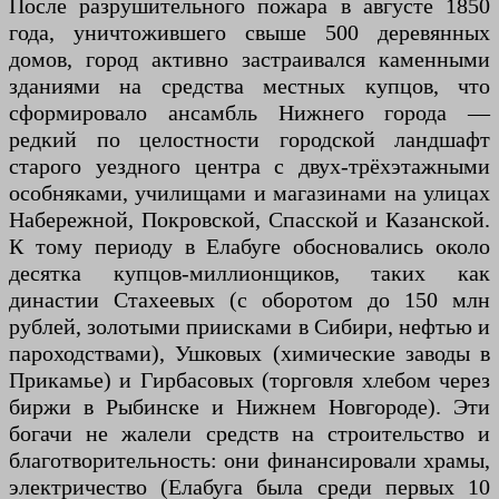
После разрушительного пожара в августе 1850
года, уничтожившего свыше 500 деревянных
домов, город активно застраивался каменными
зданиями на средства местных купцов, что
сформировало ансамбль Нижнего города —
редкий по целостности городской ландшафт
старого уездного центра с двух-трёхэтажными
особняками, училищами и магазинами на улицах
Набережной, Покровской, Спасской и Казанской.
К тому периоду в Елабуге обосновались около
десятка купцов-миллионщиков, таких как
династии Стахеевых (с оборотом до 150 млн
рублей, золотыми приисками в Сибири, нефтью и
пароходствами), Ушковых (химические заводы в
Прикамье) и Гирбасовых (торговля хлебом через
биржи в Рыбинске и Нижнем Новгороде). Эти
богачи не жалели средств на строительство и
благотворительность: они финансировали храмы,
электричество (Елабуга была среди первых 10