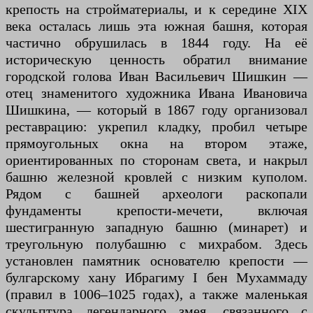
крепость на стройматериалы, и к середине XIX
века осталась лишь эта южная башня, которая
частично обрушилась в 1844 году. На её
историческую ценность обратил внимание
городской голова Иван Васильевич Шишкин —
отец знаменитого художника Ивана Ивановича
Шишкина, — который в 1867 году организовал
реставрацию: укрепил кладку, пробил четыре
прямоугольных окна на втором этаже,
ориентированных по сторонам света, и накрыл
башню железной кровлей с низким куполом.
Рядом с башней археологи раскопали
фундаменты крепости-мечети, включая
шестигранную западную башню (минарет) и
треугольную полубашню с михрабом. Здесь
установлен памятник основателю крепости —
булгарскому хану Ибрагиму I бен Мухаммаду
(правил в 1006–1025 годах), а также маленькая
скульптура легендарного змея, связанного с