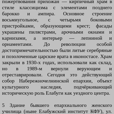
пожертвования прихожан — кирпичный храм в
стиле классицизма с элементами позднего
барокко и ампира. Основное строение
восьмиугольное, с четырьмя боковыми
пристройками, образующими крест; фасады
украшены пилястрами, арочными окнами и
карнизами, а интерьер — лепниной и
орнаментами. До революции особой
достопримечательностью были литые серебряные
и позолоченные царские врата в иконостасе. Храм
закрыли в 1930-х годах, использовали как склад,
но в 1989-м вернули верующим и
отреставрировали. Сегодня это действующий
собор Набережночелнинской епархии, объект
культурного наследия, подчёркивающий
историческую роль Елабуги как уездного центра.
5 Здание бывшего епархиального женского
училища (ныне Елабужский институт КФУ), ул.