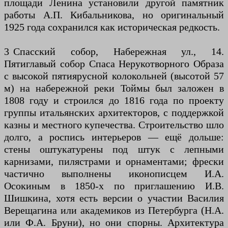
площади Ленина установили другой памятник
работы А.П. Кибальникова, но оригинальный
1925 года сохранился как историческая редкость.
3 Спасский собор, Набережная ул., 14.
Пятиглавый собор Спаса Нерукотворного Образа
с высокой пятиярусной колокольней (высотой 57
м) на набережной реки Тоймы был заложен в
1808 году и строился до 1816 года по проекту
группы итальянских архитекторов, с поддержкой
казны и местного купечества. Строительство шло
долго, а роспись интерьеров — ещё дольше:
стены оштукатурены под штук с лепными
карнизами, пилястрами и орнаментами; фрески
частично выполнены иконописцем И.А.
Осокиным в 1850-х по приглашению И.В.
Шишкина, хотя есть версии о участии Василия
Верещагина или академиков из Петербурга (Н.А.
или Ф.А. Бруни), но они спорны. Архитектура