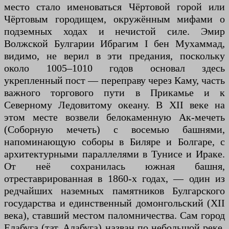
место стало именоваться Чёртовой горой или
Чёртовым городищем, окружённым мифами о
подземных ходах и нечистой силе. Эмир
Волжской Булгарии Ибрагим I бен Мухаммад,
видимо, не верил в эти предания, поскольку
около 1005–1010 годов основал здесь
укрепленный пост — переправу через Каму, часть
важного торгового пути в Прикамье и к
Северному Ледовитому океану. В XII веке на
этом месте возвели белокаменную Ак-мечеть
(Соборную мечеть) с восемью башнями,
напоминающую соборы в Биляре и Болгаре, с
архитектурными параллелями в Тунисе и Ираке.
От неё сохранилась южная башня,
отреставрированная в 1860-х годах, — один из
редчайших наземных памятников Булгарского
государства и единственный домонгольский (XII
века), ставший местом паломничества. Сам город
Елабуга (тат. Алабуга) назван по небольшой реке,