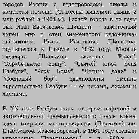
городов России с водопроводом), школы и
комитеты помощи (Стахеевы выделили свыше 2
млн рублей в 1904-м). Главой города в те годы
был Иван Васильевич Шишкин — зажиточный
купец, мэр и отец знаменитого художника-
пейзажиста Ивана Ивановича Шишкина,
родившегося в Елабуге в 1832 году. Многие
шедевры Шишкина, включая "Рожь",
"Корабельную рощу", "Святой ключ близ
Елабуги", "Реку Каму", "Лесные дали" и
"Сосновый бор", вдохновлены именно
окрестностями Елабуги — её реками, лесами и
холмами.
В XX веке Елабуга стала центром нефтяной и
автомобильной промышленности: после войны
здесь открыли месторождения (Первомайское,
Елабужское, Красноборское), в 1961 году создали
управление "Прикамнефть", а в 1980-х —