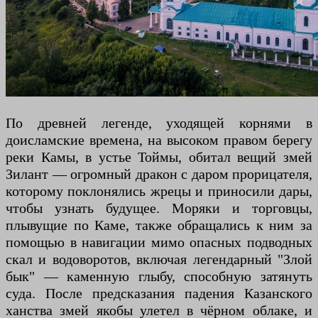
По древней легенде, уходящей корнями в
доисламские времена, на высоком правом берегу
реки Камы, в устье Тоймы, обитал вещий змей
Зилант — огромный дракон с даром прорицателя,
которому поклонялись жрецы и приносили дары,
чтобы узнать будущее. Моряки и торговцы,
плывущие по Каме, также обращались к ним за
помощью в навигации мимо опасных подводных
скал и водоворотов, включая легендарный "Злой
бык" — каменную глыбу, способную затянуть
суда. После предсказания падения Казанского
ханства змей якобы улетел в чёрном облаке, и