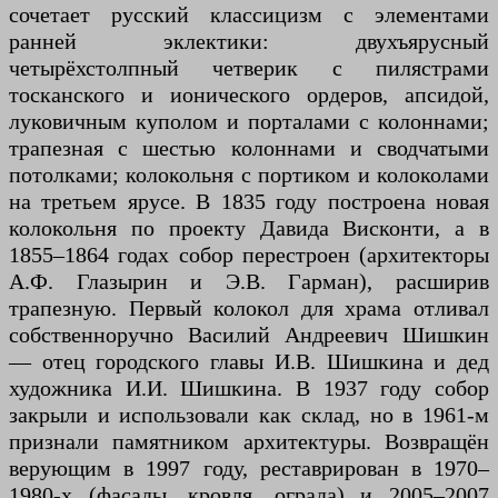
сочетает русский классицизм с элементами
ранней эклектики: двухъярусный
четырёхстолпный четверик с пилястрами
тосканского и ионического ордеров, апсидой,
луковичным куполом и порталами с колоннами;
трапезная с шестью колоннами и сводчатыми
потолками; колокольня с портиком и колоколами
на третьем ярусе. В 1835 году построена новая
колокольня по проекту Давида Висконти, а в
1855–1864 годах собор перестроен (архитекторы
А.Ф. Глазырин и Э.В. Гарман), расширив
трапезную. Первый колокол для храма отливал
собственноручно Василий Андреевич Шишкин
— отец городского главы И.В. Шишкина и дед
художника И.И. Шишкина. В 1937 году собор
закрыли и использовали как склад, но в 1961-м
признали памятником архитектуры. Возвращён
верующим в 1997 году, реставрирован в 1970–
1980-х (фасады, кровля, ограда) и 2005–2007