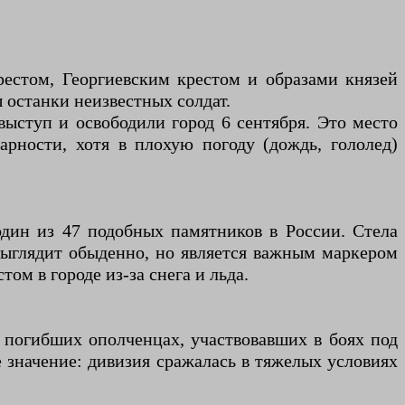
естом, Георгиевским крестом и образами князей
 останки неизвестных солдат.
выступ и освободили город 6 сентября. Это место
рности, хотя в плохую погоду (дождь, гололед)
 один из 47 подобных памятников в России. Стела
 выглядит обыденно, но является важным маркером
ом в городе из-за снега и льда.
о погибших ополченцах, участвовавших в боях под
 значение: дивизия сражалась в тяжелых условиях