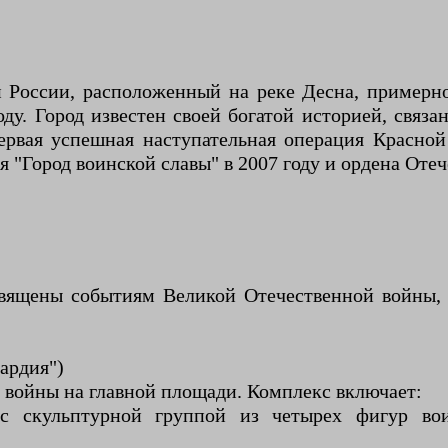
 России, расположенный на реке Десна, примерно
оду. Город известен своей богатой историей, свя
ервая успешная наступательная операция Красно
я "Город воинской славы" в 2007 году и ордена Отеч
вящены событиям Великой Отечественной войны, т
ардия")
е войны на главной площади. Комплекс включает:
с скульптурной группой из четырех фигур во