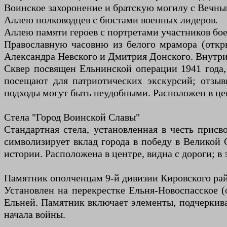
Воинское захоронение и братскую могилу с Вечны
Аллею полководцев с бюстами военных лидеров.
Аллею памяти героев с портретами участников бое
Православную часовню из белого мрамора (откр
Александра Невского и Дмитрия Донского. Внутри 
Сквер посвящен Ельнинской операции 1941 года, 
посещают для патриотических экскурсий; отзыв
подходы могут быть неудобными. Расположен в це
Стела "Город Воинской Славы"
Стандартная стела, установленная в честь присв
символизирует вклад города в победу в Великой 
истории. Расположена в центре, видна с дороги; в
Памятник ополченцам 9-й дивизии Кировского ра
Установлен на перекрестке Ельня-Новоспасское (
Ельней. Памятник включает элементы, подчеркива
начала войны.