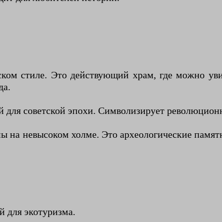
ском стиле. Это действующий храм, где можно уви
да.
й для советской эпохи. Символизирует революцио
ны на невысоком холме. Это археологические памят
 для экотуризма.