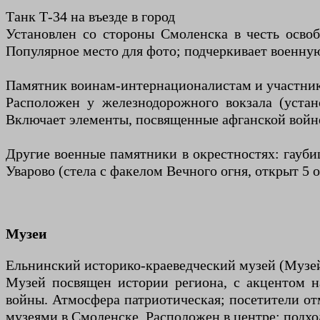
Танк Т-34 на въезде в город
Установлен со стороны Смоленска в честь осво
Популярное место для фото; подчеркивает военную
Памятник воинам-интернационалистам и участни
Расположен у железнодорожного вокзала (устан
Включает элементы, посвященные афганской войне
Другие военные памятники в окрестностях: гаубиц
Уварово (стела с факелом Вечного огня, открыт 5 о
Музеи
Ельнинский историко-краеведческий музей (Музей
Музей посвящен истории региона, с акцентом н
войны. Атмосфера патриотическая; посетители о
музеями в Смоленске. Расположен в центре; подхо