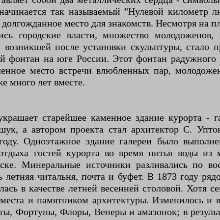
ь начинается так называемый "Нулевой километр
л долгожданное место для знакомств. Несмотря на п
лись городские власти, множество молодоженов,
, возникшей после установки скульптуры, стало
 фонтан на юге России. Этот фонтан радужного ц
енное место встречи влюбленных пар, молодожен
е много лет вместе.
украшает старейшее каменное здание курорта - 
ук, а автором проекта стал архитектор С. Упт
году. Одноэтажное здание галереи было выполн
отдыха гостей курорта во время питья воды из 
ске. Минеральные источники разливались по вос
 летняя читальня, почта и буфет. В 1873 году ря
лась в качестве летней весенней столовой. Хотя се
 места и памятником архитектуры. Изменилось и в
ы, Фортуны, Флоры, Венеры и амазонок; в результ