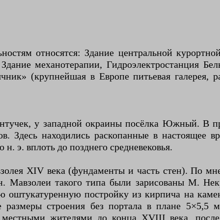
ностям относятся: Здание центральной курортной
Здание механотерапии, Гидроэлектростанция Бел
ячник» (крупнейшая в Европе питьевая галерея, 
нтучек, у западной окраины посёлка Южный. В п
ов. Здесь находились раскопанные в настоящее в
 н. э. вплоть до позднего средневековья.
золея XIV века (фундаменты и часть стен). По м
н. Мавзолеи такого типа были зарисованы М. Не
ую оштукатуренную постройку из кирпича на кам
размеры строения без портала в плане 5×5,5 м.
 местными жителями до конца XVIII века, посл