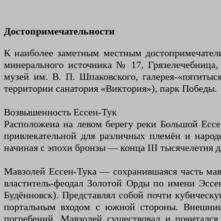
Достопримечательности
К наиболее заметным местным достопримечатель
минерального источника № 17, Грязелечебница, 
музей им. В. П. Шпаковского, галерея-«пятитыс
территории санатория «Виктория»), парк Победы.
Возвышенность Ессен-Тук
Расположена на левом берегу реки Большой Ессе
привлекательной для различных племён и народ
начиная с эпохи бронзы — конца III тысячелетия до
Мавзолей Ессен-Тука — сохранившаяся часть мав
властитель-феодал Золотой Орды по имени Эссе
Будённовск). Представлял собой почти кубическ
портальным входом с южной стороны. Внешние 
погребений. Мавзолей существовал и почитался