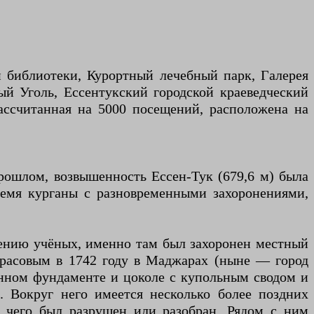
 библиотеки, Курортный лечебный парк, Галерея
ый Уголь, Ессентукский городской краеведческий
рассчитанная на 5000 посещений, расположена на
рошлом, возвышенность Ессен-Тук (679,6 м) была
ремя курганы с разновременными захоронениями,
нению учёных, именно там был захоронен местный
красовым в 1742 году в Маджарах (ныне — город
енном фундаменте и цоколе с купольным сводом и
 Вокруг него имеется несколько более поздних
е чего был разрушен или разобран. Рядом с ним