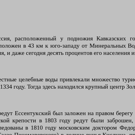
оссия, расположенный у подножия Кавказских г
оложен в 43 км к юго-западу от Минеральных Вод
я, и даже сегодня десять процентов его населения 
естные целебные воды привлекали множество тури
1334 году. Тогда здесь находился крупный центр Зо
едут Ессентукский был заложен на правом берегу р
кой крепости в 1803 году редут были заброшен, 
едованы в 1810 году московским доктором Федор
азо-Пономаревского) в долине ручья Кислуша, при