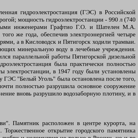
ленная гидроэлектростанция (ГЭС) в Российской
рогой; мощность гидроэлектростанции - 990 л (740
тными инженерами Графтио Г.О. и Шателен М.А.
 того же года, обеспечив электроэнергией четыре
рями, а в Кисловодск и Пятигорск ходили трамваи.
дающих минеральную воду в лечебные учреждения.
бился параллельной работы Пятигорской дизельной
идроэлектростанция была практически полностью
ы электростанции, в 1947 году были установлены
у ГЭС "Белый Уголь" была остановлена после того,
 почти полностью разрушила основное сооружение
нение вновь разрушило водозаборную плотину, и в
ви". Памятник расположен в центре курорта, на
. Торжественное открытие городского памятника
ы любви и целомудрия не только в России, но и во