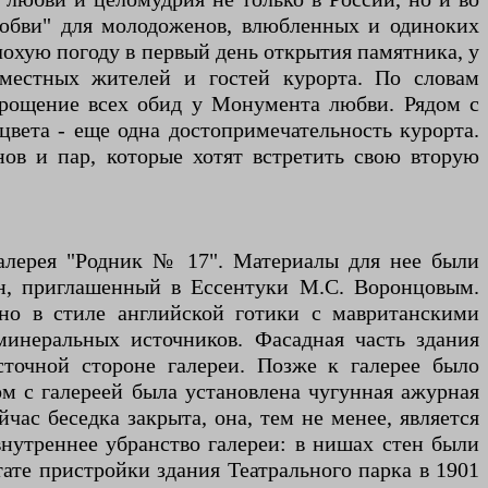
 любви" для молодоженов, влюбленных и одиноких
лохую погоду в первый день открытия памятника, у
 местных жителей и гостей курорта. По словам
 прощение всех обид у Монумента любви. Рядом с
вета - еще одна достопримечательность курорта.
ов и пар, которые хотят встретить свою вторую
галерея "Родник № 17". Материалы для нее были
он, приглашенный в Ессентуки М.С. Воронцовым.
ено в стиле английской готики с мавританскими
минеральных источников. Фасадная часть здания
точной стороне галереи. Позже к галерее было
дом с галереей была установлена чугунная ажурная
йчас беседка закрыта, она, тем не менее, является
нутреннее убранство галереи: в нишах стен были
ате пристройки здания Театрального парка в 1901