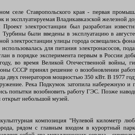
ном селе Ставропольского края - первая промыш
ок и эксплуатируемая Владикавказской железной до
ия Проект электростанции был разработан извес
. Турбины были введены в эксплуатацию в августе
ьной электростанции улицы города освещались фона
е использовалась для питания электронасосов, по
тлан в порядке эксперимента первым в России до
году, во время Великой Отечественной войны, г
оны СССР принял решение о возобновлении работ
да двух генераторов мощностью 350 кВт. В 1977 год
оружение. Река Подкумок затопила набережную и
ись попытки возобновить работу ГЭС. Позже навод
л открыт небольшой музей.
скульптурная композиция "Нулевой километр люб
рода, рядом с главным входом в курортный парк
тавляет собой два металлических сердца - символ