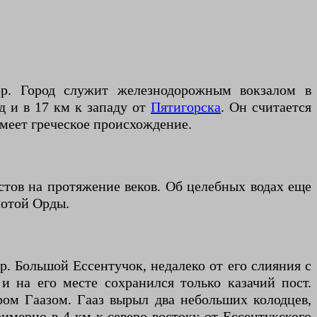
ор. Город служит железнодорожным вокзалом в
 и в 17 км к западу от
Пятигорска
. Он считается
имеет греческое происхождение.
стов на протяжение веков. Об целебных водах еще
лотой Орды.
. Большой Ессентучок, недалеко от его слияния с
и на его месте сохранился только казачий пост.
ом Гаазом. Гааз вырыл два небольших колодцев,
мерно в 4 км к северо-востоку от Ессентукского