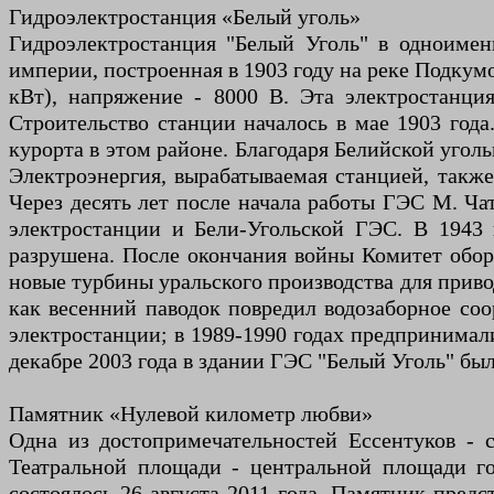
Гидроэлектростанция «Белый уголь»
Гидроэлектростанция "Белый Уголь" в одноимен
империи, построенная в 1903 году на реке Подкум
кВт), напряжение - 8000 В. Эта электростанц
Строительство станции началось в мае 1903 года
курорта в этом районе. Благодаря Белийской угол
Электроэнергия, вырабатываемая станцией, такж
Через десять лет после начала работы ГЭС М. Ча
электростанции и Бели-Угольской ГЭС. В 1943 
разрушена. После окончания войны Комитет обор
новые турбины уральского производства для приво
как весенний паводок повредил водозаборное со
электростанции; в 1989-1990 годах предпринимал
декабре 2003 года в здании ГЭС "Белый Уголь" бы
Памятник «Нулевой километр любви»
Одна из достопримечательностей Ессентуков - 
Театральной площади - центральной площади го
состоялось 26 августа 2011 года. Памятник предс