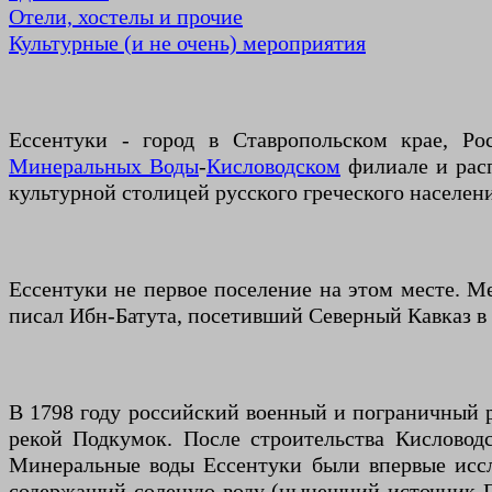
Отели, хостелы и прочие
Культурные (и не очень) мероприятия
Ессентуки - город в Ставропольском крае, Р
Минеральных Воды
-
Кисловодском
филиале и расп
культурной столицей русского греческого населени
Ессентуки не первое поселение на этом месте. М
писал Ибн-Батута, посетивший Северный Кавказ в 
В 1798 году российский военный и пограничный р
рекой Подкумок. После строительства Кисловодс
Минеральные воды Ессентуки были впервые иссл
содержащий соленую воду (нынешний источник Га