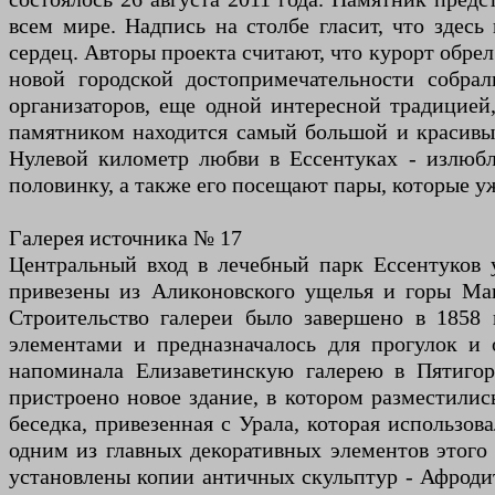
всем мире. Надпись на столбе гласит, что здес
сердец. Авторы проекта считают, что курорт обре
новой городской достопримечательности собра
организаторов, еще одной интересной традицией
памятником находится самый большой и красивый
Нулевой километр любви в Ессентуках - излюбл
половинку, а также его посещают пары, которые уж
Галерея источника № 17
Центральный вход в лечебный парк Ессентуков 
привезены из Аликоновского ущелья и горы Маш
Строительство галереи было завершено в 1858 
элементами и предназначалось для прогулок и 
напоминала Елизаветинскую галерею в Пятигор
пристроено новое здание, в котором разместились
беседка, привезенная с Урала, которая использова
одним из главных декоративных элементов этого
установлены копии античных скульптур - Афродит