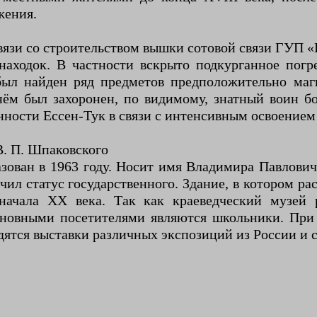
жения.
вязи со строительством вышки сотовой связи ГУП 
аходок. В частности вскрыто подкурганное погре
был найден ряд предметов предположительно маги
нём был захоронен, по видимому, знатный воин бо
ности Ессен-Тук в связи с интенсивным освоением
В. П. Шпаковского
азован в 1963 году. Носит имя Владимира Павлови
чил статус государственного. Здание, в котором ра
начала XX века. Так как краеведческий музей 
новными посетителями являются школьники. При 
дятся выставки различных экспозиций из России и с