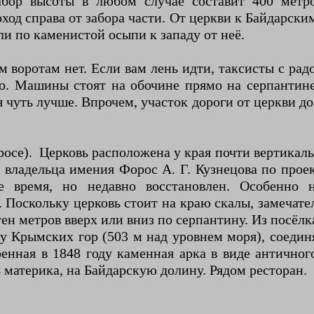
бор высоты в любом случае составит 400 метро
од справа от забора части. От церкви к Байдарски
ли по каменистой осыпи к западу от неё.
 воротам нет. Если вам лень идти, таксисты с рад
ло. Машины стоят на обочине прямо на серпантин
 чуть лучше. Впрочем, участок дороги от церкви до
осе). Церковь расположена у края почти вертикал
а владельца имения Форос А. Г. Кузнецова по про
е время, но недавно восстановлен. Особенно 
 Поскольку церковь стоит на краю скалы, замечате
ен метров вверх или вниз по серпантину. Из посёлк
яду Крымских гор (503 м над уровнем моря), соед
оенная в 1848 году каменная арка в виде античн
 материка, на Байдарскую долину. Рядом ресторан.