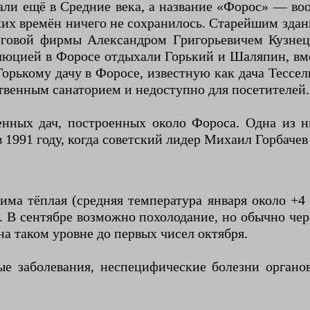
ли ещё в Средние века, а название «Форос» — вооб
цких времён ничего не сохранилось. Старейшим здан
рговой фирмы Александром Григорьевичем Кузне
люцией в Форосе отдыхали Горький и Шаляпин, вм
орькому дачу в Форосе, известную как дача Тессели
твенным санаторием и недоступно для посетителей.
венных дач, построенных около Фороса. Одна из 
 1991 году, когда советский лидер Михаил Горбачев
ма тёплая (средняя температура января около +4 
. В сентябре возможно похолодание, но обычно чер
а таком уровне до первых чисел октября.
ые заболевания, неспецифические болезни органо