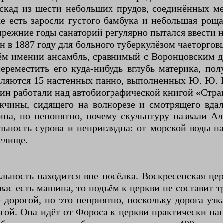
кад из шести небольших прудов, соединённых м
е есть заросли густого бамбука и небольшая рощ
в прежние годы санаторий регулярно пытался ввести
 в 1887 году для больного туберкулёзом чаеторговц
оём имении ансамбль, сравнимый с Воронцовским дв
реместить его куда-нибудь вглубь материка, по
вляются 15 настенных панно, выполненных Ю. Ю. К
ин работали над автобиографической книгой «Стр
чины, сидящего на волнорезе и смотрящего вдаль 
на, но непонятно, почему скульптуру назвали Ал
льность сурова и неприглядна: от морской воды п
релище.
ьность находится вне посёлка. Воскресенская цер
ас есть машина, то подъём к церкви не составит 
дорогой, но это неприятно, поскольку дорога узк
гой. Она идёт от Фороса к церкви практически на