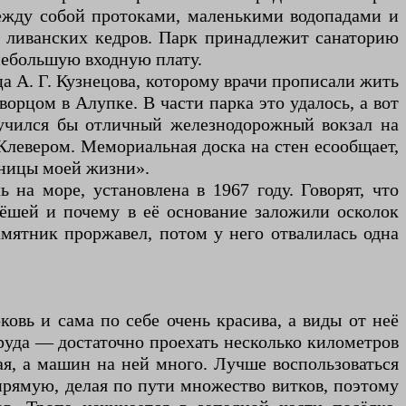
ежду собой протоками, маленькими водопадами и
а ливанских кедров. Парк принадлежит санаторию
 небольшую входную плату.
а А. Г. Кузнецова, которому врачи прописали жить
орцом в Алупке. В части парка это удалось, а вот
лучился бы отличный железнодорожный вокзал на
левером. Мемориальная доска на стен есообщает,
аницы моей жизни».
на море, установлена в 1967 году. Говорят, что
ёшей и почему в её основание заложили осколок
амятник проржавел, потом у него отвалилась одна
ковь и сама по себе очень красива, а виды от неё
труда — достаточно проехать несколько километров
ая, а машин на ней много. Лучше воспользоваться
прямую, делая по пути множество витков, поэтому