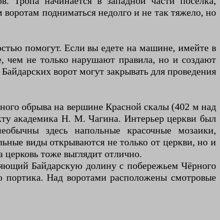
в. Тропа начинается в западной части посёлка,
м воротам подниматься недолго и не так тяжело, но
остью помогут. Если вы едете на машине, имейте в
е, чем не только нарушают правила, но и создают
 Байдарских ворот могут закрывать для проведения
ьного обрыва на вершине Красной скалы (402 м над
екту академика Н. М. Чагина. Интерьер церкви был
необычны здесь напольные красочные мозаики,
льные виды открываются не только от церкви, но и
а церковь тоже выглядит отлично.
иняющий Байдарскую долину с побережьем Чёрного
ого портика. Над воротами расположены смотровые