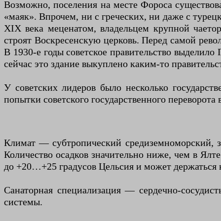
Возможно, поселения на месте Фороса существова
«маяк». Впрочем, ни с греческих, ни даже с туре
XIX века меценатом, владельцем крупной чаето
строят Воскресенскую церковь. Перед самой рево
В 1930-е годы советское правительство выделило Г
сейчас это здание выкуплено каким-то правительс
У советских лидеров было несколько государст
попытки советского государственного переворота в
Климат — субтропический средиземноморский, зи
Количество осадков значительно ниже, чем в Ялте
до +20…+25 градусов Цельсия и может держаться н
Санаторная специализация — сердечно-сосудист
системы.