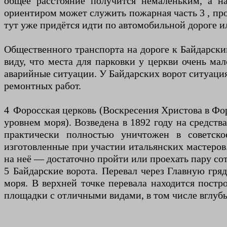
общее расстояние получится немаленьким, а на
ориентиром может служить пожарная часть 3 , прох
тут уже придётся идти по автомобильной дороге и
Общественного транспорта на дороге к Байдарским
виду, что места для парковки у церкви очень ма
аварийные ситуации. У Байдарских ворот ситуация
ремонтных работ.
4 Форосская церковь (Воскресения Христова в Фор
уровнем моря). Возведена в 1892 году на средств
практически полностью уничтожен в советско
изготовленные при участии итальянских мастеров.
на неё — достаточно пройти или проехать пару сот
5 Байдарские ворота. Перевал через Главную гр
моря. В верхней точке перевала находится постр
площадки с отличными видами, в том числе вглубь