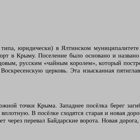
о типа, юридически) в Ялтинском муниципалитет
орт в Крыму. Поселение было основано и назван
цовым, русским «чайным королем», который постр
 Воскресенскую церковь. Эта изысканная пятигла
ной точки Крыма. Западнее посёлка берег загиб
е вплотную. В посёлке сходятся старая и новая дор
ет через перевал Байдарские ворота. Новая дорога