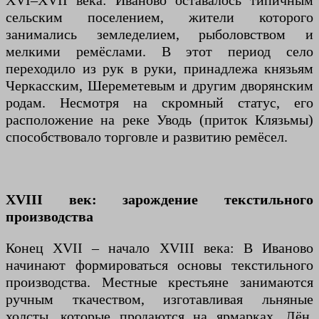
XVI–XVII века: Иваново оставалось типичным
сельским поселением, жители которого
занимались земледелием, рыболовством и
мелкими ремёслами. В этот период село
переходило из рук в руки, принадлежа князьям
Черкасским, Шереметевым и другим дворянским
родам. Несмотря на скромный статус, его
расположение на реке Уводь (приток Клязьмы)
способствовало торговле и развитию ремёсел.
XVIII век: зарождение текстильного
производства
Конец XVII – начало XVIII века: В Иваново
начинают формироваться основы текстильного
производства. Местные крестьяне занимаются
ручным ткачеством, изготавливая льняные
холсты, которые продаются на ярмарках. Лён,