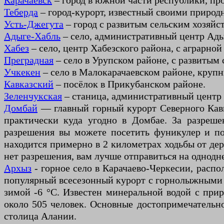
Карачаевск
– город в южной части республики, пр
Теберда
– город-курорт, известный своими приро
Усть-Джегута
– город с развитым сельским хозяй
Адыге-Хабль
– село, административный центр Ады
Хабез
– село, центр Хабезского района, с аграрно
Преградная
– село в Урупском районе, с развитым 
Учкекен
– село в Малокарачаевском районе, круп
Кавказский
– посёлок в Прикубанском районе.
Зеленчукская
– станица, административный центр 
Домбай
— главный горный курорт Северного Кавк
практически куда угодно в Домбае. За разреше
разрешения вы можете посетить фуникулер и по
находится примерно в 2 километрах ходьбы от дере
нет разрешения, вам лучше отправиться на однод
Архыз
- горное село в Карачаево-Черкесии, распо
популярный всесезонный курорт с горнолыжными т
зимой -6 °C. Известен минеральной водой с пр
около 505 человек. Основные достопримечательн
столица Алании.