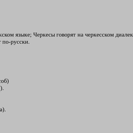
кском языке; Черкесы говорят на черкесском диалек
т по-русски.
соб)
).
а).