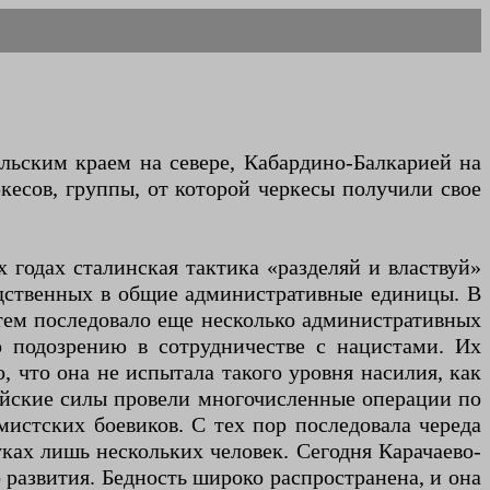
льским краем на севере, Кабардино-Балкарией на
ркесов, группы, от которой черкесы получили свое
 годах сталинская тактика «разделяй и властвуй»
одственных в общие административные единицы. В
атем последовало еще несколько административных
 подозрению в сотрудничестве с нацистами. Их
, что она не испытала такого уровня насилия, как
сийские силы провели многочисленные операции по
истских боевиков. С тех пор последовала череда
ках лишь нескольких человек. Сегодня Карачаево-
о развития. Бедность широко распространена, и она