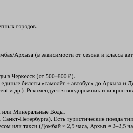
упных городов.
бая/Архыза (в зависимости от сезона и класса авт
ы в Черкесск (от 500–800 ₽).
т единые билеты «самолёт + автобус» до Архыза и Д
rent и др.). Рекомендуется внедорожник или кроссов
 или Минеральные Воды.
ва, Санкт-Петербурга). Есть туристические поезда т
ом или такси (Домбай ≈ 2,5 часа, Архыз ≈ 2–2,5 ча