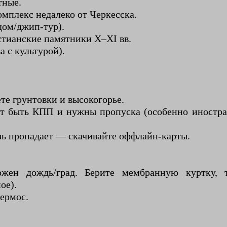
тные.
мплекс недалеко от Черкесска.
дом/джип-тур).
тианские памятники X–XI вв.
а с культурой).
те грунтовки и высокогорье.
гут быть КПП и нужны пропуска (особенно иностр
язь пропадает — скачивайте оффлайн-карты.
ен дождь/град. Берите мембранную куртку, тр
ое).
ермос.