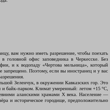
ода.
нцу, вам нужно иметь разрешение, чтобы поехать
 в головной офис заповедника в Черкесске. Без
фии, и к водопаду «Чертова мельница», который
ое запрещено. Поэтому, если вы иностранец и у вас
разрешения.
ольшой Зеленчук, в окружении Кавказских гор. Это
 и байк-парком. Климат умеренный: летом +15 °C,
ревними аланскими храмами X века. Население —
зёра и историческое городище, предположительно