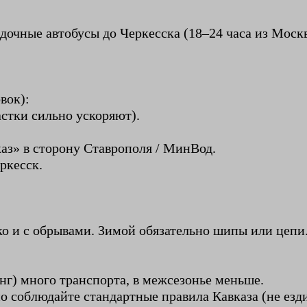
дочные автобусы до Черкесска (18–24 часа из Москв
вок):
стки сильно ускоряют).
аз» в сторону Ставрополя / МинВод.
ркесск.
ко и с обрывами. Зимой обязательно шипы или цепи
нг) много транспорта, в межсезонье меньше.
о соблюдайте стандартные правила Кавказа (не езд