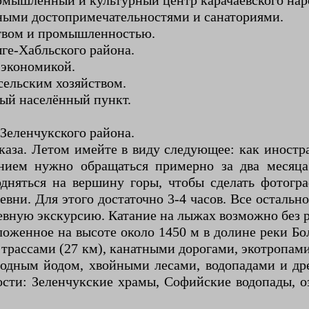
омышленный и культурный центр карачаевского нар
дными достопримечательностями и санаториями.
ством и промышленностью.
ге-Хабльского района.
й экономикой.
сельским хозяйством.
ный населённый пункт.
Зеленчукского района.
аза. Летом имейте в виду следующее: как иностра
нием нужно обращаться примерно за два месяца
дняться на вершину горы, чтобы сделать фотогра
вни. Для этого достаточно 3-4 часов. Все остальн
невную экскурсию. Катание на лыжах возможно без 
ложенное на высоте около 1450 м в долине реки Б
рассами (27 км), канатными дорогами, экотропами
иродным йодом, хвойными лесами, водопадами и д
ости: Зеленчукские храмы, Софийские водопады, о