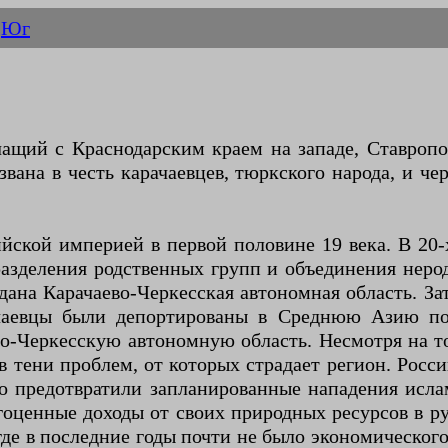
Юг
чащий с Краснодарским краем на западе, Ставропо
звана в честь карачаевцев, тюркского народа, и че
кой империей в первой половине 19 века. В 20-х
разделения родственных групп и объединения нер
здана Карачаево-Черкесская автономная область. З
рачаевцы были депортированы в Среднюю Азию по
о-Черкесскую автономную область. Несмотря на то
 в тени проблем, от которых страдает регион. Рос
о предотвратили запланированные нападения ислам
гоценные доходы от своих природных ресурсов в ру
где в последние годы почти не было экономическог