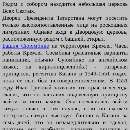
Рядом с собором находится небольшая церковь
Всех Святых.
Дворец Президента Татарстана могут посетить
только высокопоставленные лица на роскошных
лимузинах. Однако вход в Дворцовую церковь,
расположенную рядом с башней, открыт.
Башня Сююмбике
на территории Кремля. Часы
работы Кремля. Соембика (различные варианты
написания, обычно Суюмбике на английском
языке; на кириллицеәembikә) - татарская
принцесса, регентша Казани в 1549-1551 годах,
пока ее сын был несовершеннолетним. В 1551
году Иван Грозный захватил эти края, и легенда
гласит, что он заставил овдовевшую принцессу
выйти за него замуж. Она согласилась выйти
замуж только в том случае, если он сможет
построить самую высокую башню в Казани за
семь дней, что он незамедлительно и сделал;
поэтому она разбилась насмерть, прыгнув с