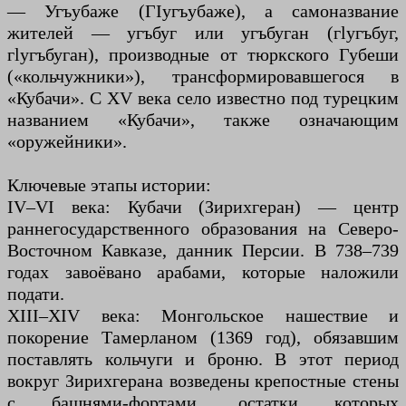
— Угъубаже (ГIугъубаже), а самоназвание
жителей — угъбуг или угъбуган (гӏугъбуг,
гӏугъбуган), производные от тюркского Губеши
(«кольчужники»), трансформировавшегося в
«Кубачи». С XV века село известно под турецким
названием «Кубачи», также означающим
«оружейники».
Ключевые этапы истории:
IV–VI века: Кубачи (Зирихгеран) — центр
раннегосударственного образования на Северо-
Восточном Кавказе, данник Персии. В 738–739
годах завоёвано арабами, которые наложили
подати.
XIII–XIV века: Монгольское нашествие и
покорение Тамерланом (1369 год), обязавшим
поставлять кольчуги и броню. В этот период
вокруг Зирихгерана возведены крепостные стены
с башнями-фортами, остатки которых