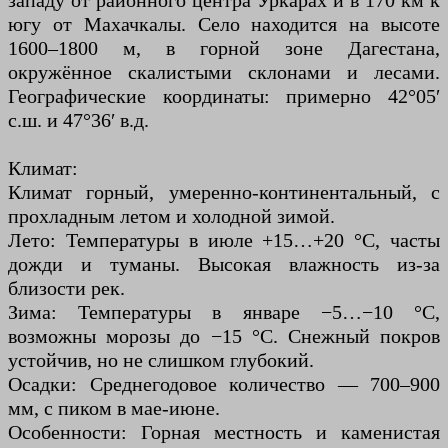
западу от районного центра Уркарах и в 170 км к
югу от Махачкалы. Село находится на высоте
1600–1800 м, в горной зоне Дагестана,
окружённое скалистыми склонами и лесами.
Географические координаты: примерно 42°05′
с.ш. и 47°36′ в.д.
Климат:
Климат горный, умеренно-континентальный, с
прохладным летом и холодной зимой.
Лето: Температуры в июле +15…+20 °C, часты
дожди и туманы. Высокая влажность из-за
близости рек.
Зима: Температуры в январе −5…−10 °C,
возможны морозы до −15 °C. Снежный покров
устойчив, но не слишком глубокий.
Осадки: Среднегодовое количество — 700–900
мм, с пиком в мае-июне.
Особенности: Горная местность и каменистая