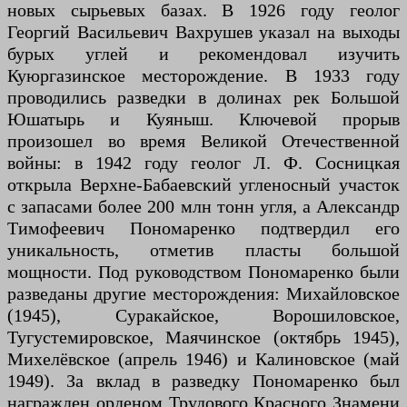
новых сырьевых базах. В 1926 году геолог
Георгий Васильевич Вахрушев указал на выходы
бурых углей и рекомендовал изучить
Куюргазинское месторождение. В 1933 году
проводились разведки в долинах рек Большой
Юшатырь и Куяныш. Ключевой прорыв
произошел во время Великой Отечественной
войны: в 1942 году геолог Л. Ф. Сосницкая
открыла Верхне-Бабаевский угленосный участок
с запасами более 200 млн тонн угля, а Александр
Тимофеевич Пономаренко подтвердил его
уникальность, отметив пласты большой
мощности. Под руководством Пономаренко были
разведаны другие месторождения: Михайловское
(1945), Суракайское, Ворошиловское,
Тугустемировское, Маячинское (октябрь 1945),
Михелёвское (апрель 1946) и Калиновское (май
1949). За вклад в разведку Пономаренко был
награжден орденом Трудового Красного Знамени