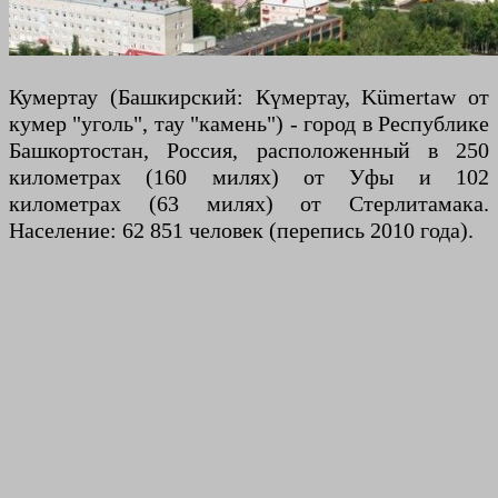
Кумертау (Башкирский: Күмертау, Kümertaw от
кумер "уголь", тау "камень") - город в Республике
Башкортостан, Россия, расположенный в 250
километрах (160 милях) от Уфы и 102
километрах (63 милях) от Стерлитамака.
Население: 62 851 человек (перепись 2010 года).