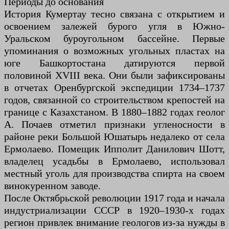
Периоды до основания
История Кумертау тесно связана с открытием и
освоением залежей бурого угля в Южно-
Уральском буроугольном бассейне. Первые
упоминания о возможных угольных пластах на
юге Башкортостана датируются первой
половиной XVIII века. Они были зафиксированы
в отчетах Оренбургской экспедиции 1734–1737
годов, связанной со строительством крепостей на
границе с Казахстаном. В 1880–1882 годах геолог
А. Почаев отметил признаки угленосности в
районе реки Большой Юшатырь недалеко от села
Ермолаево. Помещик Ипполит Данилович Шотт,
владелец усадьбы в Ермолаево, использовал
местный уголь для производства спирта на своем
винокуренном заводе.
После Октябрьской революции 1917 года и начала
индустриализации СССР в 1920–1930-х годах
регион привлек внимание геологов из-за нужды в