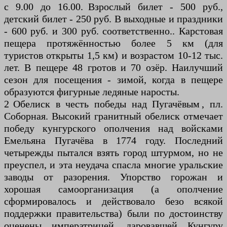
с 9.00 до 16.00. Взрослый билет - 500 руб.,
детский билет - 250 руб. В выходные и праздники
- 600 руб. и 300 руб. соответственно.. Карстовая
пещера протяжённостью более 5 км (для
туристов открыты 1,5 км) и возрастом 10-12 тыс.
лет. В пещере 48 гротов и 70 озёр. Наилучший
сезон для посещения - зимой, когда в пещере
образуются фигурные ледяные наросты.
2 Обелиск в честь победы над Пугачёвым , пл.
Соборная. Высокий гранитный обелиск отмечает
победу кунгурского ополчения над войсками
Емельяна Пугачёва в 1774 году. Последний
четырежды пытался взять город штурмом, но не
преуспел, и эта неудача спасла многие уральские
заводы от разорения. Упорство горожан и
хорошая самоорганизация (а ополчение
сформировалось и действовало безо всякой
поддержки правительства) были по достоинству
оценены императрицей, даровавшей Кунгуру