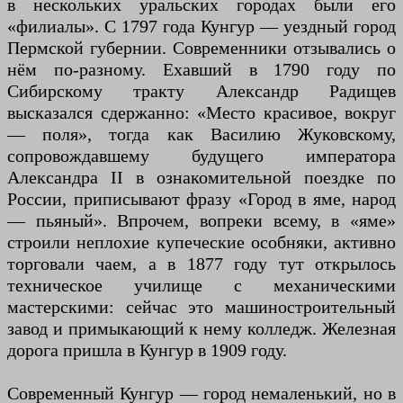
в нескольких уральских городах были его
«филиалы». С 1797 года Кунгур — уездный город
Пермской губернии. Современники отзывались о
нём по-разному. Ехавший в 1790 году по
Сибирскому тракту Александр Радищев
высказался сдержанно: «Место красивое, вокруг
— поля», тогда как Василию Жуковскому,
сопровождавшему будущего императора
Александра II в ознакомительной поездке по
России, приписывают фразу «Город в яме, народ
— пьяный». Впрочем, вопреки всему, в «яме»
строили неплохие купеческие особняки, активно
торговали чаем, а в 1877 году тут открылось
техническое училище с механическими
мастерскими: сейчас это машиностроительный
завод и примыкающий к нему колледж. Железная
дорога пришла в Кунгур в 1909 году.
Современный Кунгур — город немаленький, но в