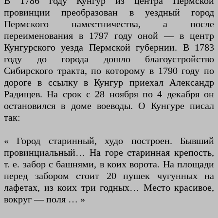
В 1786 году Кунгур из центра Пермской
провинции преобразован в уездный город
Пермского наместничества, а после
переименования в 1797 году оной — в центр
Кунгурского уезда Пермской губернии. В 1783
году до города дошло благоустройство
Сибирского тракта, по которому в 1790 году по
дороге в ссылку в Кунгур приехал Александр
Радищев. На срок с 28 ноября по 4 декабря он
остановился в доме воеводы. О Кунгуре писал
так:
« Город старинный, худо построен. Бывший
провинциальный… На горе старинная крепость,
т. е. забор с башнями, в коих ворота. На площади
перед забором стоит 20 пушек чугунных на
лафетах, из коих три годных… Место красивое,
вокруг — поля … »