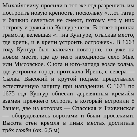
Михайловичу просили в тот же год разрешить им
построить новую крепость, поскольку «…от татар
и башкир селиться не смеют, потому что у них
острогу и ружья́ на Кунгуре нет». В ответ пришла
грамота, велевшая «…на Кунгуре, отыскав место,
где крепь, и в крепи устроить острожек». В 1663
году Кунгур был заложен повторно, но уже на
новом месте, где до него находилось село Мыс
или Мысовское. С юга и юго-запада возле холма,
где устроили город, протекала Ирень, с севера —
Сылва. Высокий и крутой подъём представлял
естественную защиту при нападении. С 1673 по
1675 год Кунгур обнесли деревянным кремлём
взамен прежнего острога, в который встроили 8
башен, две из которых — Спасская и Тихвинская
— оборудовались воротами и были проезжими.
Высота стен кремля в иных местах достигала
трёх сажён (ок. 6,5 м)