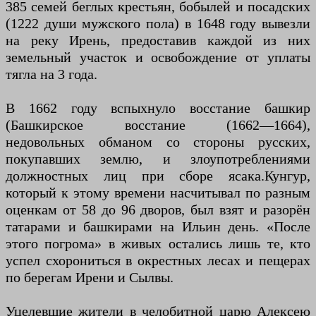
385 семей беглых крестьян, бобылей и посадских
(1222 души мужского пола) в 1648 году вывезли
на реку Ирень, предоставив каждой из них
земельный участок и освобождение от уплаты
тягла на 3 года.
В 1662 году вспыхнуло восстание башкир
(Башкирское восстание (1662—1664),
недовольных обманом со стороны русских,
покупавших землю, и злоупотреблениями
должностных лиц при сборе ясака.Кунгур,
который к этому времени насчитывал по разным
оценкам от 58 до 96 дворов, был взят и разорён
татарами и башкирами на Ильин день. «После
этого погрома» в живых остались лишь те, кто
успел схорониться в окрестных лесах и пещерах
по берегам Ирени и Сылвы.
Уцелевшие жители в челобитной царю Алексею