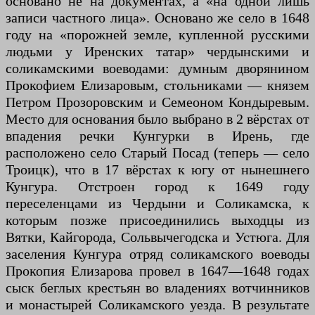
основано не на документах, а «на одной лишь
записи частного лица». Основано же село в 1648
году на «порожней земле, купленной русскими
людьми у Иренских татар» чердынскими и
соликамскими воеводами: думным дворянином
Прокофием Елизаровым, стольниками — князем
Петром Прозоровским и Семеоном Кондыревым.
Место для основания было выбрано в 2 вёрстах от
впадения речки Кунгурки в Ирень, где
расположено село Старый Посад (теперь — село
Троицк), что в 17 вёрстах к югу от нынешнего
Кунгура. Отстроен город к 1649 году
переселенцами из Чердыни и Соликамска, к
которым позже присоединились выходцы из
Вятки, Кайгорода, Сольвычегодска и Устюга. Для
заселения Кунгура отряд соликамского воеводы
Прокопия Елизарова провел в 1647—1648 годах
сыск беглых крестьян во владениях вотчинников
и монастырей Соликамского уезда. В результате