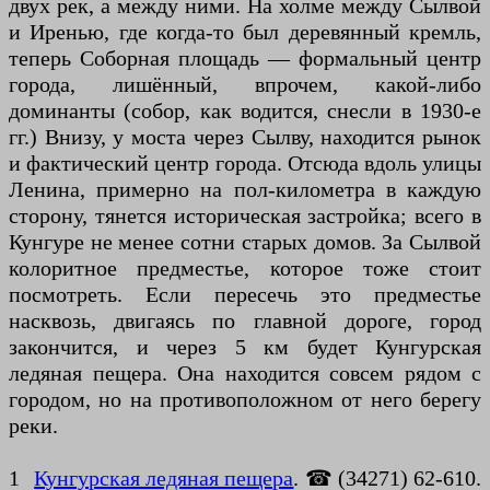
двух рек, а между ними. На холме между Сылвой
и Иренью, где когда-то был деревянный кремль,
теперь Соборная площадь — формальный центр
города, лишённый, впрочем, какой-либо
доминанты (собор, как водится, снесли в 1930-е
гг.) Внизу, у моста через Сылву, находится рынок
и фактический центр города. Отсюда вдоль улицы
Ленина, примерно на пол-километра в каждую
сторону, тянется историческая застройка; всего в
Кунгуре не менее сотни старых домов. За Сылвой
колоритное предместье, которое тоже стоит
посмотреть. Если пересечь это предместье
насквозь, двигаясь по главной дороге, город
закончится, и через 5 км будет Кунгурская
ледяная пещера. Она находится совсем рядом с
городом, но на противоположном от него берегу
реки.
1
Кунгурская ледяная пещера
. ☎ (34271) 62-610.