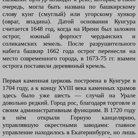
очередь, могла быть названа по башкирскому
слову кунг (смуглый) или угорскому хункор
(овраг, впадина). Датой основания Кунгура
считается 1648 год, когда на Ирени был заложен
острог, южный форпост чердынских и
соликамских земель. После разрушительного
набега башкир 1662 года острог перенесли на
место современного города, в 1673-75 гг. взамен
острога поставили деревянный кремль.
Первая каменная церковь построена в Кунгуре в
1704 году, а к концу XVIII века каменных храмов
здесь было уже шесть — случай на Урале
довольно редкий. Город рос, благодаря торговле и
своим административным функциям. В 1720 году
в нём открыли Горную канцелярию,
управлявшую окрестными заводами: главное
управление находилось в Екатеринбурге, но лишь