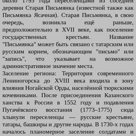
около 1795 года переселенцами из соседней
деревни Старая Письмянка (известной также как
Письмянка Ясачная). Старая Письмянка, в свою
очередь, возникла ещё раньше,
предположительно в XVII веке, как поселение
государственных крестьян. Название
"Письмянка" может быть связано с татарским или
русским корнем, обозначающим "письмо" или
"запись", что указывает на возможное
административное значение места.
Заселение региона: Территория современного
Лениногорска до XVIII века входила в зону
влияния Ногайской Орды, населённой тюркскими
кочевниками. После присоединения Казанского
ханства к России в 1552 году и подавления
Пугачёвского восстания (1773–1775) сюда
хлынули переселенцы — русские крестьяне,
татары, башкиры и другие народы. В 1730-х годах
началось планомерное заселение солдатами и