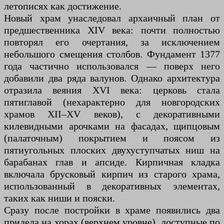
летописях как достижение.
Новый храм унаследовал архаичный план от
предшественника XIV века: почти полностью
повторял его очертания, за исключением
небольшого смещения столбов. Фундамент 1377
года частично использовался — поверх него
добавили два ряда валунов. Однако архитектура
отразила веяния XVI века: церковь стала
пятиглавой (нехарактерно для новгородских
храмов XII–XV веков), с декоративными
килевидными арочками на фасадах, щипцовым
(палаточным) покрытием и поясом из
пятиугольных плоских двухуступчатых ниш на
барабанах глав и апсиде. Кирпичная кладка
включала брусковый кирпич из старого храма,
использованный в декоративных элементах,
таких как ниши и пояски.
Сразу после постройки в храме появились два
придела на хорах (верхнем уровне), доступные по