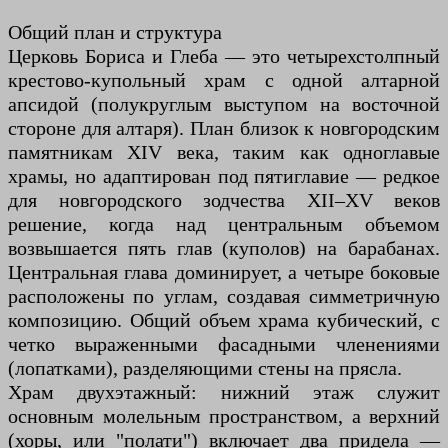
Общий план и структура
Церковь Бориса и Глеба — это четырехстолпный
крестово-купольный храм с одной алтарной
апсидой (полукруглым выступом на восточной
стороне для алтаря). План близок к новгородским
памятникам XIV века, таким как одноглавые
храмы, но адаптирован под пятиглавие — редкое
для новгородского зодчества XII–XV веков
решение, когда над центральным объемом
возвышается пять глав (куполов) на барабанах.
Центральная глава доминирует, а четыре боковые
расположены по углам, создавая симметричную
композицию. Общий объем храма кубический, с
четко выраженными фасадными членениями
(лопатками), разделяющими стены на прясла.
Храм двухэтажный: нижний этаж служит
основным молельным пространством, а верхний
(хоры, или "полати") включает два придела —