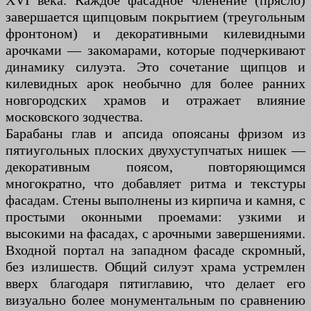
XVI века. Каждое фасадное членение (прясло)
завершается щипцовым покрытием (треугольным
фронтоном) и декоративными килевидными
арочками — закомарами, которые подчеркивают
динамику силуэта. Это сочетание щипцов и
килевидных арок необычно для более ранних
новгородских храмов и отражает влияние
московского зодчества.
Барабаны глав и апсида опоясаны фризом из
пятиугольных плоских двухуступчатых нишек —
декоративным поясом, повторяющимся
многократно, что добавляет ритма и текстуры
фасадам. Стены выполнены из кирпича и камня, с
простыми оконными проемами: узкими и
высокими на фасадах, с арочными завершениями.
Входной портал на западном фасаде скромный,
без излишеств. Общий силуэт храма устремлен
вверх благодаря пятиглавию, что делает его
визуально более монументальным по сравнению