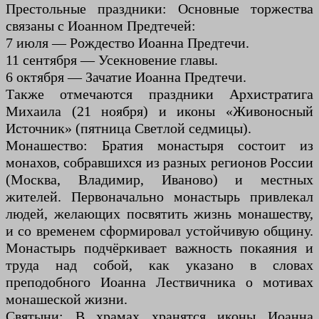
Престольные праздники: Основные торжества
связаны с Иоанном Предтечей:
7 июля — Рождество Иоанна Предтечи.
11 сентября — Усекновение главы.
6 октября — Зачатие Иоанна Предтечи.
Также отмечаются праздники Архистратига
Михаила (21 ноября) и иконы «Живоносный
Источник» (пятница Светлой седмицы).
Монашество: Братия монастыря состоит из
монахов, собравшихся из разных регионов России
(Москва, Владимир, Иваново) и местных
жителей. Первоначально монастырь привлекал
людей, желающих посвятить жизнь монашеству,
и со временем сформировал устойчивую общину.
Монастырь подчёркивает важность покаяния и
труда над собой, как указано в словах
преподобного Иоанна Лествичника о мотивах
монашеской жизни.
Святыни: В храмах хранятся иконы Иоанна