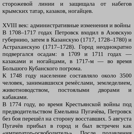
сторожевой линии и защищала от набегов
крымских татар, казаков, ногайцев.
XVIII век: административные изменения и войны
В 1708–1717 годах Петровск входил в Азовскую
губернию, затем в Казанскую (1717, 1728–1780) и
Астраханскую (1717–1728). Город неоднократно
подвергался осадам: в 1709 и 1711 годах —
казаками и ногайцами, в 1717-м — во время
Большого Кубанского погрома.
К 1748 году население составляло около 3500
человек, занимавшихся ремёслами, земледелием,
животноводством, постоялыми дворами и
кабаками.
В 1774 году, во время Крестьянской войны под
предводительством Емельяна Пугачёва, Петровск
без боя перешёл на сторону восставших. 5 августа
Пугачёв прибыл в город и был встречен как
«император-освободитель». После подавления