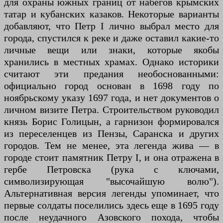
для охраны южных границ от набегов крымских
татар и кубанских казаков. Некоторые варианты
добавляют, что Петр I лично выбрал место для
города, спустился к реке и даже оставил какие-то
личные вещи или знаки, которые якобы
хранились в местных храмах. Однако историки
считают эти предания необоснованными:
официально город основан в 1698 году по
ноябрьскому указу 1697 года, и нет документов о
личном визите Петра. Строительством руководил
князь Борис Голицын, а гарнизон формировался
из переселенцев из Пензы, Саранска и других
городов. Тем не менее, эта легенда жива — в
городе стоит памятник Петру I, и она отражена в
гербе Петровска (рука с ключами,
символизирующая "высочайшую волю").
Альтернативная версия легенды упоминает, что
первые солдаты поселились здесь еще в 1695 году
после неудачного Азовского похода, чтобы