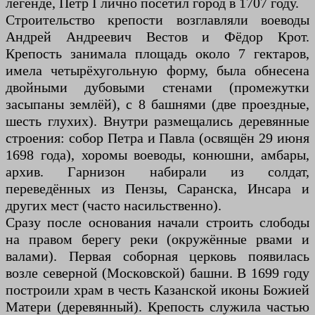
легенде, Пётр I лично посетил город в 1707 году.
Строительство крепости возглавляли воеводы
Андрей Андреевич Вестов и Фёдор Крот.
Крепость занимала площадь около 7 гектаров,
имела четырёхугольную форму, была обнесена
двойными дубовыми стенами (промежутки
засыпаны землёй), с 8 башнями (две проездные,
шесть глухих). Внутри размещались деревянные
строения: собор Петра и Павла (освящён 29 июня
1698 года), хоромы воеводы, конюшни, амбары,
архив. Гарнизон набирали из солдат,
переведённых из Пензы, Саранска, Инсара и
других мест (часто насильственно).
Сразу после основания начали строить слободы
на правом берегу реки (окружённые рвами и
валами). Первая соборная церковь появилась
возле северной (Московской) башни. В 1699 году
построили храм в честь Казанской иконы Божией
Матери (деревянный). Крепость служила частью