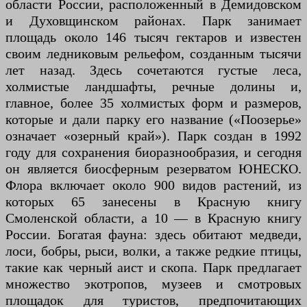
области России, расположенный в Демидовском
и Духовщинском районах. Парк занимает
площадь около 146 тысяч гектаров и известен
своим ледниковым рельефом, созданным тысячи
лет назад. Здесь сочетаются густые леса,
холмистые ландшафты, речные долины и,
главное, более 35 холмистых форм и размеров,
которые и дали парку его название («Поозерье»
означает «озерный край»). Парк создан в 1992
году для сохранения биоразнообразия, и сегодня
он является биосферным резерватом ЮНЕСКО.
Флора включает около 900 видов растений, из
которых 65 занесены в Красную книгу
Смоленской области, а 10 — в Красную книгу
России. Богатая фауна: здесь обитают медведи,
лоси, бобры, рыси, волки, а также редкие птицы,
такие как черный аист и скопа. Парк предлагает
множество экотропов, музеев и смотровых
площадок для туристов, предпочитающих