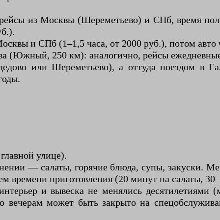
рейсы из Москвы (Шереметьево) и СПб, время полет
б.).
сквы и СПб (1–1,5 часа, от 2000 руб.), потом авто 
а (Южный, 250 км): аналогично, рейсы ежедневные
едово или Шереметьево), а оттуда поездом в Гал
годы.
 главной улице).
лнении — салаты, горячие блюда, супы, закуски. М
м времени приготовления (20 минут на салаты, 30–
терьер и вывеска не менялись десятилетиями (м
о вечерам может быть закрыто на спецобслуживани