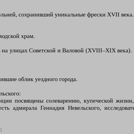
кольней, сохранивший уникальные фрески XVII века.
ходской храм.
 на улицах Советской и Валовой (XVIII–XIX века
ившие облик уездного города.
льского:
иции посвящены солеварению, купеческой жизни
сть адмирала Геннадия Невельского, исследоват
: