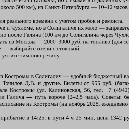
 трассе Р-243 (асфальт, но с ямами в отдаленных у
около 500 км), из Санкт-Петербурга — 10–12 часов 
ля реального времени с учетом пробок и ремонта.
че и Чухломе, но в Солигаличе их мало — заправьте
но после Галича (100 км до Солигалича через Чухло
путь из Москвы — 2000–3000 руб. на топливо (для се
е — выбирайте отели с стоянкой.
), учтите зимнюю резину.
з Костромы в Солигалич — удобный бюджетный вари
Точилов Д.В. и другие. Билеты от 955 руб. (бага
кзале Костромы (ул. Калиновская, 56, тел. +7 (494
из Галича — путь короче (2–2,5 часа). Советы: б
расписание из Костромы (на ноябрь 2025, ежедневно
рибытие в 14:25, в пути 4 ч 25 мин, цена 1342 ру