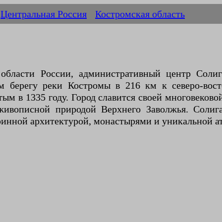
Центральная Россия
Костромская область
бласти России, административный центр Солиг
м берегу реки Костромы в 216 км к северо-вос
м в 1335 году. Город славится своей многовеково
ивописной природой Верхнего Заволжья. Солига
аринной архитектурой, монастырями и уникальной а