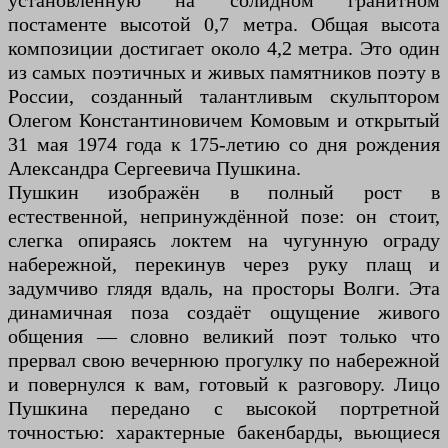
установленную на солидном гранитном
постаменте высотой 0,7 метра. Общая высота
композиции достигает около 4,2 метра. Это один
из самых поэтичных и живых памятников поэту в
России, созданный талантливым скульптором
Олегом Константиновичем Комовым и открытый
31 мая 1974 года к 175-летию со дня рождения
Александра Сергеевича Пушкина.
Пушкин изображён в полный рост в
естественной, непринуждённой позе: он стоит,
слегка опираясь локтем на чугунную ограду
набережной, перекинув через руку плащ и
задумчиво глядя вдаль, на просторы Волги. Эта
динамичная поза создаёт ощущение живого
общения — словно великий поэт только что
прервал свою вечернюю прогулку по набережной
и повернулся к вам, готовый к разговору. Лицо
Пушкина передано с высокой портретной
точностью: характерные бакенбарды, вьющиеся