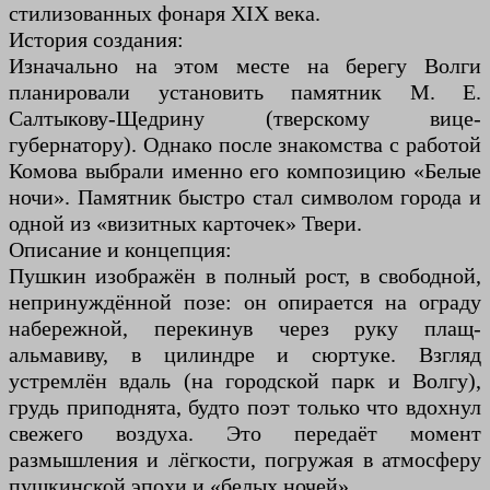
стилизованных фонаря XIX века.
История создания:
Изначально на этом месте на берегу Волги
планировали установить памятник М. Е.
Салтыкову-Щедрину (тверскому вице-
губернатору). Однако после знакомства с работой
Комова выбрали именно его композицию «Белые
ночи». Памятник быстро стал символом города и
одной из «визитных карточек» Твери.
Описание и концепция:
Пушкин изображён в полный рост, в свободной,
непринуждённой позе: он опирается на ограду
набережной, перекинув через руку плащ-
альмавиву, в цилиндре и сюртуке. Взгляд
устремлён вдаль (на городской парк и Волгу),
грудь приподнята, будто поэт только что вдохнул
свежего воздуха. Это передаёт момент
размышления и лёгкости, погружая в атмосферу
пушкинской эпохи и «белых ночей».