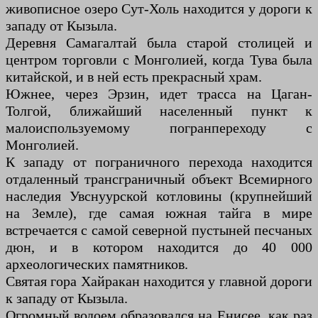
живописное озеро Сут-Холь находится у дороги к
западу от Кызыла.
Деревня Самагалтай была старой столицей и
центром торговли с Монголией, когда Тува была
китайской, и в ней есть прекрасный храм.
Южнее, через Эрзин, идет трасса на Цаган-
Толгой, ближайший населенный пункт к
малоиспользуемому погранпереходу с
Монголией.
К западу от пограничного перехода находится
отдаленный трансграничный объект Всемирного
наследия Увснуурской котловины (крупнейший
на Земле), где самая южная тайга в мире
встречается с самой северной пустыней песчаных
дюн, и в котором находится до 40 000
археологических памятников.
Святая гора Хайракан находится у главной дороги
к западу от Кызыла.
Огромный водоем образовался на Енисее, как раз