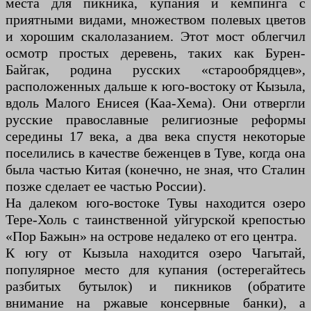
места для пикника, купания и кемпинга с
приятными видами, множеством полевых цветов
и хорошим скалолазанием. Этот мост облегчил
осмотр простых деревень, таких как Бурен-
Байгак, родина русских «старообрядцев»,
расположенных дальше к юго-востоку от Кызыла,
вдоль Малого Енисея (Каа-Хема). Они отвергли
русские православные религиозные реформы
середины 17 века, а два века спустя некоторые
поселились в качестве беженцев в Туве, когда она
была частью Китая (конечно, не зная, что Сталин
позже сделает ее частью России).
На далеком юго-востоке Тувы находится озеро
Тере-Холь с таинственной уйгурской крепостью
«Пор Бажын» на острове недалеко от его центра.
К югу от Кызыла находится озеро Чагытай,
популярное место для купания (остерегайтесь
разбитых бутылок) и пикников (обратите
внимание на ржавые консервные банки), а