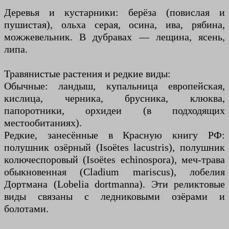
Деревья и кустарники: берёза (повислая и
пушистая), ольха серая, осина, ива, рябина,
можжевельник. В дубравах — лещина, ясень,
липа.
Травянистые растения и редкие виды:
Обычные: ландыш, купальница европейская,
кислица, черника, брусника, клюква,
папоротники, орхидеи (в подходящих
местообитаниях).
Редкие, занесённые в Красную книгу РФ:
полушник озёрный (Isoëtes lacustris), полушник
колючеспоровый (Isoëtes echinospora), меч-трава
обыкновенная (Cladium mariscus), лобелия
Дортмана (Lobelia dortmanna). Эти реликтовые
виды связаны с ледниковыми озёрами и
болотами.