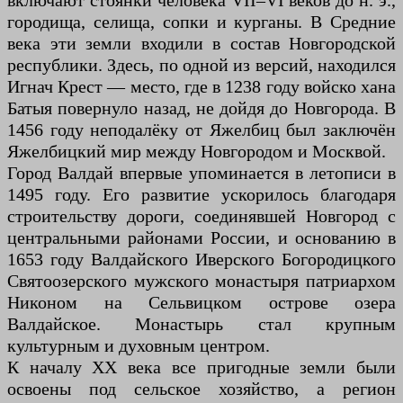
включают стоянки человека VII–VI веков до н. э.,
городища, селища, сопки и курганы. В Средние
века эти земли входили в состав Новгородской
республики. Здесь, по одной из версий, находился
Игнач Крест — место, где в 1238 году войско хана
Батыя повернуло назад, не дойдя до Новгорода. В
1456 году неподалёку от Яжелбиц был заключён
Яжелбицкий мир между Новгородом и Москвой.
Город Валдай впервые упоминается в летописи в
1495 году. Его развитие ускорилось благодаря
строительству дороги, соединявшей Новгород с
центральными районами России, и основанию в
1653 году Валдайского Иверского Богородицкого
Святоозерского мужского монастыря патриархом
Никоном на Сельвицком острове озера
Валдайское. Монастырь стал крупным
культурным и духовным центром.
К началу XX века все пригодные земли были
освоены под сельское хозяйство, а регион