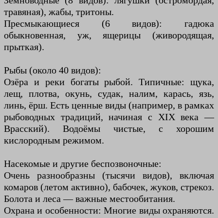
Земноводные (8 видов): лягушки (остромордая,
травяная), жабы, тритоны.
Пресмыкающиеся (6 видов): гадюка
обыкновенная, уж, ящерицы (живородящая,
прыткая).
Рыбы (около 40 видов):
Озёра и реки богаты рыбой. Типичные: щука,
лещ, плотва, окунь, судак, налим, карась, язь,
линь, ёрш. Есть ценные виды (например, в рамках
рыбоводных традиций, начиная с XIX века —
Врасский). Водоёмы чистые, с хорошим
кислородным режимом.
Насекомые и другие беспозвоночные:
Очень разнообразны (тысячи видов), включая
комаров (летом активно), бабочек, жуков, стрекоз.
Болота и леса — важные местообитания.
Охрана и особенности: Многие виды охраняются.