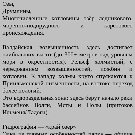
Озы,
Друмлины,
Многочисленные котловины озёр ледникового,
моренно-подпрудного и карстового
происхождения.
Валдайская возвышенность здесь достигает
наибольших высот (до 300+ метров над уровнем
моря в окрестностях). Рельеф холмистый, с
чередованием возвышенностей, ложбин и
котловин. К западу холмы круто спускаются к
Приильменской низменности, на востоке переход
более пологий.
Это водораздельная зона: здесь берут начало реки
бассейнов Волги, Мсты и Полы (притоков
Ильменя/Ладоги).
Гидрография — «край озёр»
Одна из главных особенностей парка — обилие