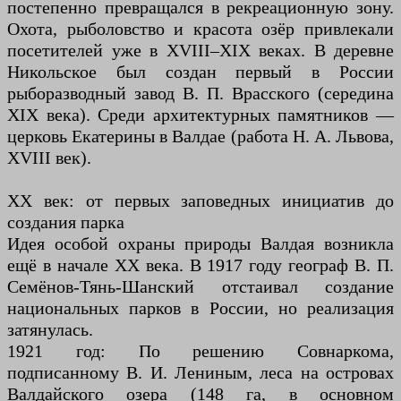
постепенно превращался в рекреационную зону.
Охота, рыболовство и красота озёр привлекали
посетителей уже в XVIII–XIX веках. В деревне
Никольское был создан первый в России
рыборазводный завод В. П. Врасского (середина
XIX века). Среди архитектурных памятников —
церковь Екатерины в Валдае (работа Н. А. Львова,
XVIII век).
XX век: от первых заповедных инициатив до
создания парка
Идея особой охраны природы Валдая возникла
ещё в начале XX века. В 1917 году географ В. П.
Семёнов-Тянь-Шанский отстаивал создание
национальных парков в России, но реализация
затянулась.
1921 год: По решению Совнаркома,
подписанному В. И. Лениным, леса на островах
Валдайского озера (148 га, в основном