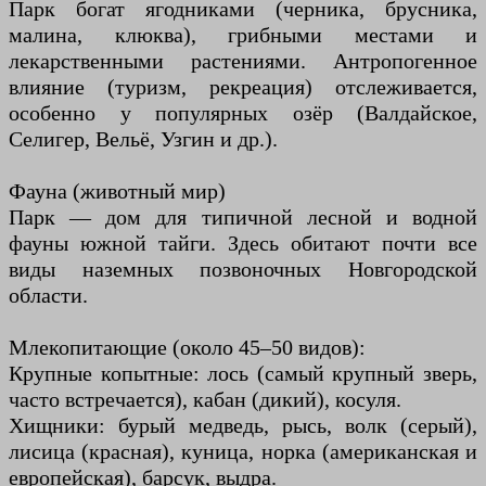
Парк богат ягодниками (черника, брусника,
малина, клюква), грибными местами и
лекарственными растениями. Антропогенное
влияние (туризм, рекреация) отслеживается,
особенно у популярных озёр (Валдайское,
Селигер, Вельё, Узгин и др.).
Фауна (животный мир)
Парк — дом для типичной лесной и водной
фауны южной тайги. Здесь обитают почти все
виды наземных позвоночных Новгородской
области.
Млекопитающие (около 45–50 видов):
Крупные копытные: лось (самый крупный зверь,
часто встречается), кабан (дикий), косуля.
Хищники: бурый медведь, рысь, волк (серый),
лисица (красная), куница, норка (американская и
европейская), барсук, выдра.