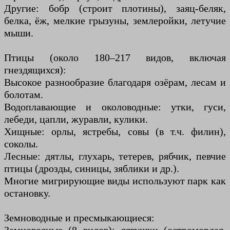
Другие: бобр (строит плотины), заяц-беляк,
белка, ёж, мелкие грызуны, землеройки, летучие
мыши.
Птицы (около 180–217 видов, включая
гнездящихся):
Высокое разнообразие благодаря озёрам, лесам и
болотам.
Водоплавающие и околоводные: утки, гуси,
лебеди, цапли, журавли, кулики.
Хищные: орлы, ястребы, совы (в т.ч. филин),
соколы.
Лесные: дятлы, глухарь, тетерев, рябчик, певчие
птицы (дрозды, синицы, зяблики и др.).
Многие мигрирующие виды используют парк как
остановку.
Земноводные и пресмыкающиеся: