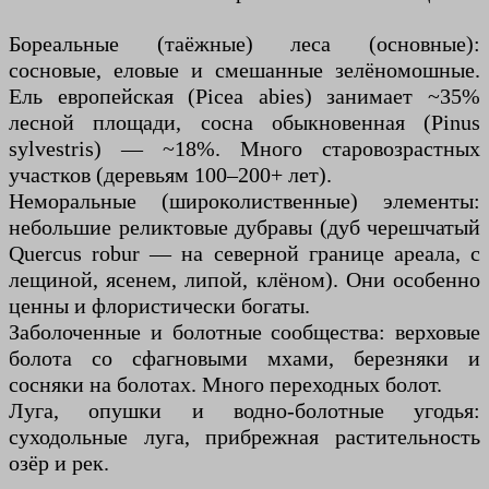
Бореальные (таёжные) леса (основные):
сосновые, еловые и смешанные зелёномошные.
Ель европейская (Picea abies) занимает ~35%
лесной площади, сосна обыкновенная (Pinus
sylvestris) — ~18%. Много старовозрастных
участков (деревьям 100–200+ лет).
Неморальные (широколиственные) элементы:
небольшие реликтовые дубравы (дуб черешчатый
Quercus robur — на северной границе ареала, с
лещиной, ясенем, липой, клёном). Они особенно
ценны и флористически богаты.
Заболоченные и болотные сообщества: верховые
болота со сфагновыми мхами, березняки и
сосняки на болотах. Много переходных болот.
Луга, опушки и водно-болотные угодья:
суходольные луга, прибрежная растительность
озёр и рек.