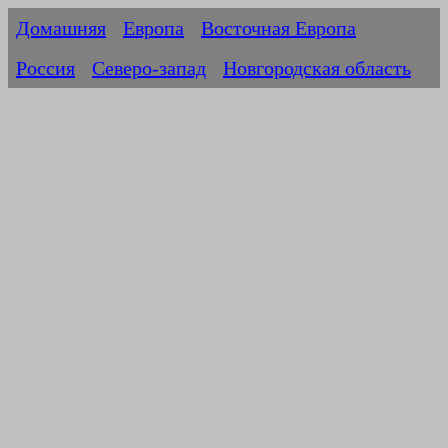
Домашняя
Европа
Восточная Европа
Россия
Северо-запад
Новгородская область