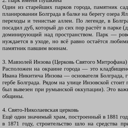
2. Парк имени Пушкина
Один из старейших парков города, памятник садо
планировании Болграда в балке на берегу озера Я
переходы и тенистые аллеи. По легенде, в Бол
посадил дуб, который до сих пор растёт в парке 
доминирующий над пространством. Парк — ровес
нуждается в уходе, но всё равно остаётся любим
памятник павшим воинам.
3. Мавзолей Инзова (Церковь Святого Митрофана)
Расположен на окраине города — это кладбищенск
Ивана Никитича Инзова — основателя Болграда, г
гербе Болграда. Рядом на улице Инзовской стоит
был вывезен при румынской оккупации). Это важн
общины.
4. Свято-Николаевская церковь
Ещё один значимый храм, построенный в 1881 год
в 1871 году, строительство шло на средства п