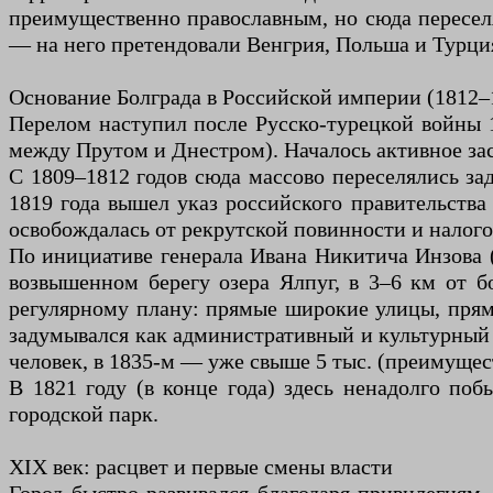
преимущественно православным, но сюда переселя
— на него претендовали Венгрия, Польша и Турци
Основание Болграда в Российской империи (1812–
Перелом наступил после Русско-турецкой войны 1
между Прутом и Днестром). Началось активное зас
С 1809–1812 годов сюда массово переселялись зад
1819 года вышел указ российского правительства
освобождалась от рекрутской повинности и налогов
По инициативе генерала Ивана Никитича Инзова (
возвышенном берегу озера Ялпуг, в 3–6 км от б
регулярному плану: прямые широкие улицы, прям
задумывался как административный и культурный 
человек, в 1835-м — уже свыше 5 тыс. (преимущес
В 1821 году (в конце года) здесь ненадолго по
городской парк.
XIX век: расцвет и первые смены власти