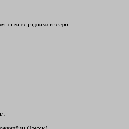
ом на виноградники и озеро.
ы.
ложений из Одессы).