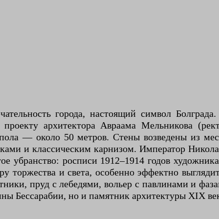
чательность города, настоящий символ Болграда
о проекту архитектора Авраама Мельникова (рек
упола — около 50 метров. Стены возведены из м
ами и классическим карнизом. Император Николай 
ое убранство: росписи 1912–1914 годов художник
ру торжества и света, особенно эффектно выглядит
тники, пруд с лебедями, вольер с павлинами и фа
ины Бессарабии, но и памятник архитектуры XIX ве