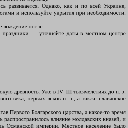
сь развивается. Однако, как и по всей Украине,
огами и используйте укрытия при необходимости.
е вождение после.
ие праздники — уточняйте даты в местном центре
кую древность. Уже в IV–III тысячелетиях до н. э.
го века, первых веков н. э., а также славянское
тав Первого Болгарского царства, а какое-то время
сь распространилось влияние молдавских князей, и
оль Османской империи. Местное население было