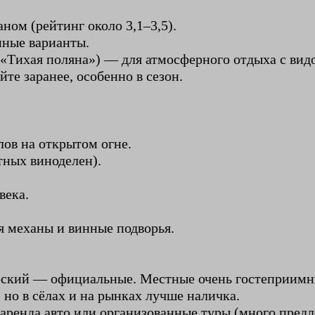
ном (рейтинг около 3,1–3,5).
нные варианты.
 «Тихая поляна») — для атмосферного отдыха с вид
те заранее, особенно в сезон.
лов на открытом огне.
тных виноделен).
века.
я механы и винные подворья.
арский — официальные. Местные очень гостеприимн
 но в сёлах и на рынках лучше наличка.
 аренда авто или организованные туры (много пред