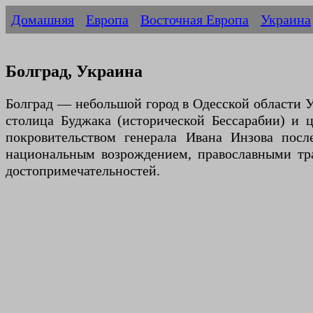
Домашняя
Европа
Восточная Европа
Украина
Болград, Украина
Болград — небольшой город в Одесской области 
столица Буджака (исторической Бессарабии) и ц
покровительством генерала Ивана Инзова после
национальным возрождением, православными тра
достопримечательностей.