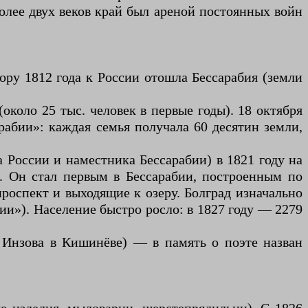
олее двух веков край был ареной постоянных войн
ору 1812 года к России отошла Бессарабия (земли
около 25 тыс. человек в первые годы). 18 октября
рабии»: каждая семья получала 60 десятин земли,
 России и наместника Бессарабии) в 1821 году на
д. Он стал первым в Бессарабии, построенным по
оспект и выходящие к озеру. Болград изначально
и»). Население быстро росло: в 1827 году — 2279
м Инзова в Кишинёве) — в память о поэте назван