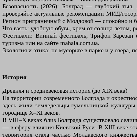
Безопасность (2026): Болград — глубокий тыл, 
проверяйте актуальные рекомендации МИД/госорг
Регион приграничный с Молдовой — спокойно и бе
Что взять: удобную обувь, крем от солнца летом, 
Фестивали: Винный фестиваль, Трифон Зарезан (
туризма или на сайте mahala.com.ua.
Экология и этика: не мусорьте в парке и у озера,
История
Древняя и средневековая история (до XIX века)
На территории современного Болграда и окрестност
здесь жили земледельцы гумельницкой культуры (
городище X–XI веков.
В VIII–X веках близ Болграда существовало селище
— в сферу влияния Киевской Руси. В XIII веке эт
территория стала частью Молдавского княжеств