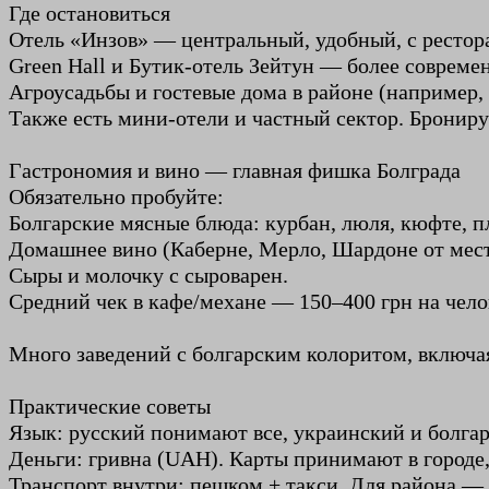
Где остановиться
Отель «Инзов» — центральный, удобный, с рестора
Green Hall и Бутик-отель Зейтун — более совреме
Агроусадьбы и гостевые дома в районе (например,
Также есть мини-отели и частный сектор. Бронируй
Гастрономия и вино — главная фишка Болграда
Обязательно пробуйте:
Болгарские мясные блюда: курбан, люля, кюфте, п
Домашнее вино (Каберне, Мерло, Шардоне от мес
Сыры и молочку с сыроварен.
Средний чек в кафе/механе — 150–400 грн на чело
Много заведений с болгарским колоритом, включа
Практические советы
Язык: русский понимают все, украинский и болг
Деньги: гривна (UAH). Карты принимают в городе,
Транспорт внутри: пешком + такси. Для района —