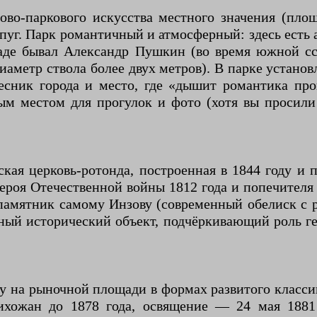
во-паркового искусства местного значения (площа
лпуг. Парк романтичный и атмосферный: здесь есть 
граде бывал Александр Пушкин (во время южной с
(диаметр ствола более двух метров). В парке уста
ник города и место, где «дышит романтика про
ым местом для прогулок и фото (хотя вы просили
ая церковь-ротонда, построенная в 1844 году и 
ероя Отечественной войны 1812 года и попечителя
 памятник самому Инзову (современный обелиск с
ый исторический объект, подчёркивающий роль ге
у на рыночной площади в формах развитого класси
рихожан до 1878 года, освящение — 24 мая 1881 