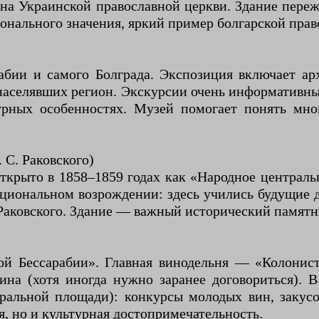
ена Украинской православной церкви. Здание пере
ионального значения, яркий пример болгарской прав
абии и самого Болграда. Экспозиция включает ар
 населявших регион. Экскурсии очень информативны
рных особенностях. Музей помогает понять мно
 С. Раковского)
ткрыто в 1858–1859 годах как «Народное централь
циональном возрождении: здесь учились будущие д
 Раковского. Здание — важный исторический памятн
й Бессарабии». Главная винодельня — «Колонист»
ина (хотя иногда нужно заранее договориться). В
нтральной площади): конкурсы молодых вин, закус
я, но и культурная достопримечательность.