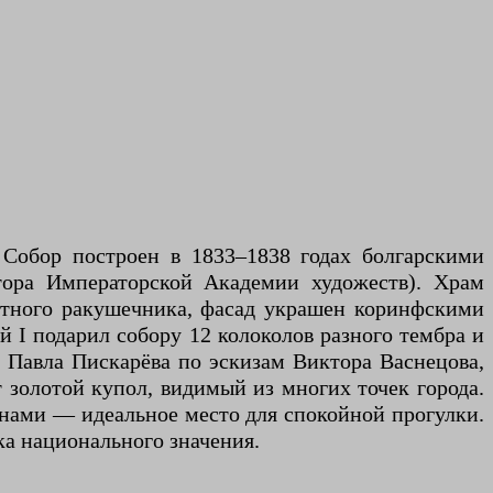
. Собор построен в 1833–1838 годах болгарскими
тора Императорской Академии художеств). Храм
естного ракушечника, фасад украшен коринфскими
I подарил собору 12 колоколов разного тембра и
а Павла Пискарёва по эскизам Виктора Васнецова,
 золотой купол, видимый из многих точек города.
занами — идеальное место для спокойной прогулки.
ка национального значения.