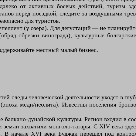
далеко от активных боевых действий, туризм зде
анов перед поездкой, следите за воздушными трев
зопасно для туристов.
репеллент (у озера). Для дегустаций — не планируйт
обряд обрезки винограда), культурные болгарск
 поддерживайте местный малый бизнес.
ей следы человеческой деятельности уходят в глубо
эпоха меди/неолита). Известны поселения бронзово
 балкано-дунайской культуры. Регион входил в сос
и земли захватили монголо-татары. С XIV века зде
а. В начале XVI века Буджак перешёл под контр