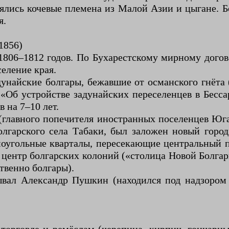
лись кочевые племена из Малой Азии и цыгане. Б
я.
1856)
806–1812 годов. По Бухарестскому мирному догов
еление края.
унайские болгары, бежавшие от османского гнёта (
 «Об устройстве задунайских переселенцев в Бесса
 на 7–10 лет.
главного попечителя иностранных поселенцев Юга
олгарского села Табаки, был заложен новый горо
оугольные кварталы, пересекающие центральный пр
центр болгарских колоний («столица Новой Болгари
твенно болгары).
бывал Александр Пушкин (находился под надзоро