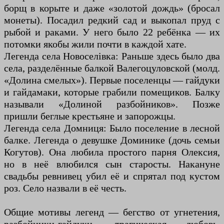
борщ в корыте и даже «золотой дождь» (бросал
монеты). Посадил редкий сад и выкопал пруд с
рыбой и раками. У него было 22 ребёнка — их
потомки якобы жили почти в каждой хате.
Легенда села Новоселівка: Раньше здесь было два
села, разделённые балкой Валегоцуловской (молд.
«Долина смелых»). Первые поселенцы — гайдуки
и гайдамаки, которые грабили помещиков. Балку
называли «Долиной разбойников». Позже
пришли беглые крестьяне и запорожцы.
Легенда села Домниця: Было поселение в лесной
балке. Легенда о девушке Доминике (дочь семьи
Когутов). Она любила простого парня Олексия,
но в неё влюбился сын старосты. Накануне
свадьбы ревнивец убил её и спрятал под кустом
роз. Село назвали в её честь.
Общие мотивы легенд — бегство от угнетения,