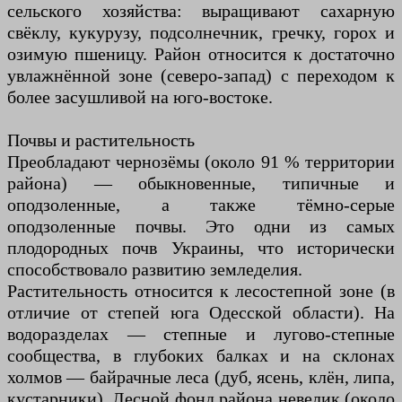
сельского хозяйства: выращивают сахарную
свёклу, кукурузу, подсолнечник, гречку, горох и
озимую пшеницу. Район относится к достаточно
увлажнённой зоне (северо-запад) с переходом к
более засушливой на юго-востоке.
Почвы и растительность
Преобладают чернозёмы (около 91 % территории
района) — обыкновенные, типичные и
оподзоленные, а также тёмно-серые
оподзоленные почвы. Это одни из самых
плодородных почв Украины, что исторически
способствовало развитию земледелия.
Растительность относится к лесостепной зоне (в
отличие от степей юга Одесской области). На
водоразделах — степные и лугово-степные
сообщества, в глубоких балках и на склонах
холмов — байрачные леса (дуб, ясень, клён, липа,
кустарники). Лесной фонд района невелик (около