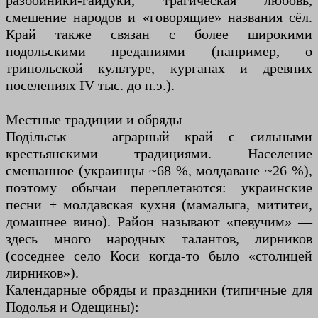
разбойники-гайдуки, трагическая любовь,
смешение народов и «говорящие» названия сёл.
Край также связан с более широкими
подольскими преданиями (например, о
трипольской культуре, курганах и древних
поселениях IV тыс. до н.э.).
Местные традиции и обряды
Подільськ — аграрный край с сильными
крестьянскими традициями. Население
смешанное (украинцы ~68 %, молдаване ~26 %),
поэтому обычаи переплетаются: украинские
песни + молдавская кухня (мамалыга, мититеи,
домашнее вино). Район называют «певучим» —
здесь много народных талантов, лирников
(соседнее село Коси когда-то было «столицей
лирников»).
Календарные обряды и праздники (типичные для
Подолья и Одещины):