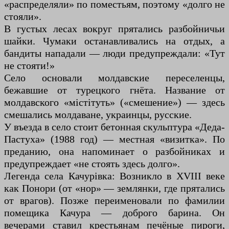
«распределяли» по поместьям, поэтому «долго не
стояли».
В густых лесах вокруг прятались разбойничьи
шайки. Чумаки останавливались на отдых, а
бандиты нападали — люди предупреждали: «Тут
не стояти!»
Село основали молдавские переселенцы,
бежавшие от турецкого гнёта. Название от
молдавского «містітуть» («смешение») — здесь
смешались молдаване, украинцы, русские.
У въезда в село стоит бетонная скульптура «Деда-
Пастуха» (1988 год) — местная «визитка». По
преданию, она напоминает о разбойниках и
предупреждает «не стоять здесь долго».
Легенда села Качурівка: Возникло в XVIII веке
как Понори (от «нор» — землянки, где прятались
от врагов). Позже переименовали по фамилии
помещика Качура — доброго барина. Он
вечерами ставил крестьянам печёные пироги,