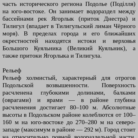
часть исторического региона Подолье (Поділля)
на юго-востоке. Он занимает водораздел между
бассейнами рек Ягорлык (приток Днестра) и
Тилигул (впадает в Тилигульский лиман Чёрного
моря). В пределах города и его ближайших
окрестностей находятся истоки и верховья
Большого Куяльника (Великий Куяльник), а
также притоки Ягорлыка и Тилигула.
Рельеф
Рельеф холмистый, характерный для отрогов
Подольской возвышенности. Поверхность
расчленена глубокими долинами, балками
(оврагами) и ярами — в районе глубина
расчленения достигает 80–100 м. Абсолютные
высоты в Подольском районе колеблются от 100–
160 м на юго-востоке до 270–280 м на северо-
западе (максимум в районе — 292 м). Город стоит
на относительно ровной водораздельной части,