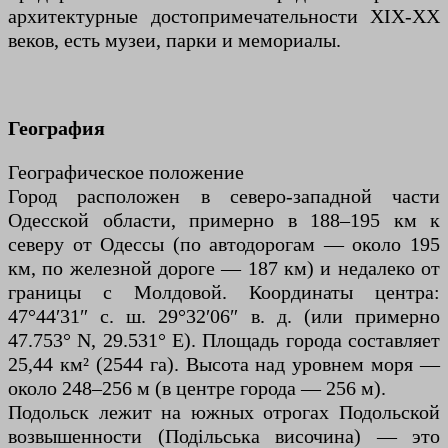
архитектурные достопримечательности XIX-XX
веков, есть музеи, парки и мемориалы.
География
Географическое положение
Город расположен в северо-западной части
Одесской области, примерно в 188–195 км к
северу от Одессы (по автодорогам — около 195
км, по железной дороге — 187 км) и недалеко от
границы с Молдовой. Координаты центра:
47°44′31″ с. ш. 29°32′06″ в. д. (или примерно
47.753° N, 29.531° E). Площадь города составляет
25,44 км² (2544 га). Высота над уровнем моря —
около 248–256 м (в центре города — 256 м).
Подольск лежит на южных отрогах Подольской
возвышенности (Подільська височина) — это