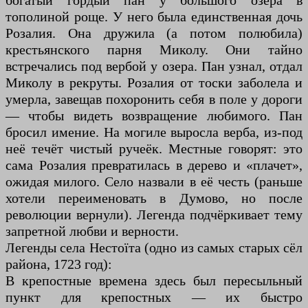
богатый гордый пан у большого озера в
тополиной роще. У него была единственная дочь
Розалия. Она дружила (а потом полюбила)
крестьянского парня Миколу. Они тайно
встречались под вербой у озера. Пан узнал, отдал
Миколу в рекруты. Розалия от тоски заболела и
умерла, завещав похоронить себя в поле у дороги
— чтобы видеть возвращение любимого. Пан
бросил имение. На могиле выросла верба, из-под
неё течёт чистый ручеёк. Местные говорят: это
сама Розалия превратилась в дерево и «плачет»,
ожидая милого. Село назвали в её честь (раньше
хотели переименовать в Думово, но после
революции вернули). Легенда подчёркивает тему
запретной любви и верности.
Легенды села Нестоїта (одно из самых старых сёл
района, 1723 год):
В крепостные времена здесь был пересыльный
пункт для крепостных — их быстро