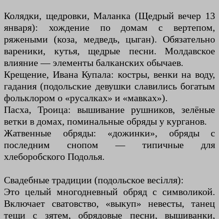
Колядки, щедровки, Маланка (Щедрый вечер 13
января): хождение по домам с вертепом,
ряжеными (коза, медведь, цыган). Обязательно
вареники, кутья, щедрые песни. Молдавское
влияние — элементы балканских обычаев.
Крещение, Ивана Купала: костры, венки на воду,
гадания (подольские девушки славились богатым
фольклором о «русалках» и «мавках»).
Пасха, Троица: вышивание рушников, зелёные
ветки в домах, поминальные обряды у курганов.
Жатвенные обряды: «дожинки», обряды с
последним снопом — типичные для
хлеборобского Подолья.
Свадебные традиции (подольское весілля):
Это целый многодневный обряд с символикой.
Включает сватовство, «выкуп» невесты, танец
тещи с зятем, обрядовые песни, вышиванки,