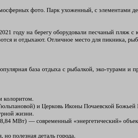
атмосферных фото. Парк ухоженный, с элементами д
021 году на берегу оборудовали песчаный пляж с к
аются и отдыхают. Отличное место для пикника, ры
популярная база отдыха с рыбалкой, эко-турами и
м колоритом.
Тюльпановой) и Церковь Иконы Почаевской Божьей
урной жизни.
8,84 МВт) — современный «энергетический» объек
 но полезная деталь города.