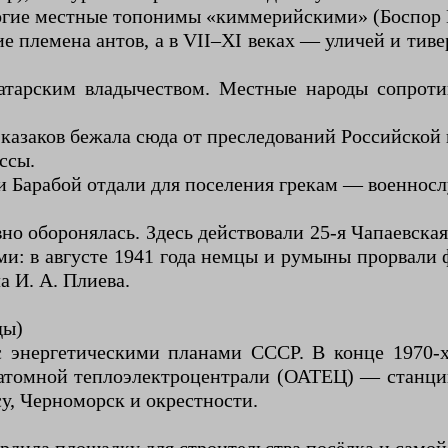
многие местные топонимы «киммерийскими» (Боспор 
кие племена антов, а в VII–XI веках — уличей и ти
татарским владычеством. Местные народы сопроти
казаков бежала сюда от преследований Российской
ссы.
ки Барабой отдали для поселения грекам — военнос
о оборонялась. Здесь действовали 25-я Чапаевская
: в августе 1941 года немцы и румыны прорвали 
а И. А. Плиева.
ды)
с энергетическими планами СССР. В конце 1970
 атомной теплоэлектроцентрали (ОАТЕЦ) — станци
у, Черноморск и окрестности.