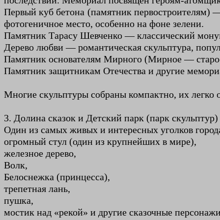
последствий. Мемориал посвящён героям-атомщи
Первый куб бетона (памятник первостроителям) — 
фотогеничное место, особенно на фоне зелени.
Памятник Тарасу Шевченко — классический монум
Дерево любви — романтическая скульптура, попул
Памятник основателям Мирного (Мирное — старое
Памятник защитникам Отечества и другие мемори
Многие скульптуры собраны компактно, их легко 
3. Долина сказок и Детский парк (парк скульптур)
Один из самых живых и интересных уголков города
огромный стул (один из крупнейших в мире),
железное дерево,
Волк,
Белоснежка (принцесса),
трепетная лань,
пушка,
мостик над «рекой» и другие сказочные персонажи