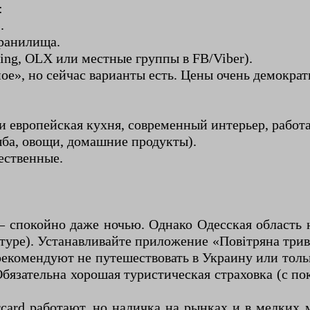
:
.
хранилища.
ing, OLX или местные группы в FB/Viber).
ое», но сейчас варианты есть. Цены очень демокра
и европейская кухня, современный интерьер, работа
ыба, овощи, домашние продукты).
ественные.
— спокойно даже ночью. Однако Одесская область 
туре). Устанавливайте приложение «Повітряна трив
рекомендуют не путешествовать в Украину или толь
 Обязательна хорошая туристическая страховка (с п
rcard работают, но наличка на рынках и в мелки