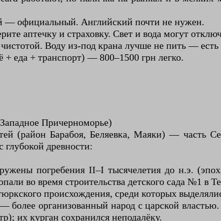
ий — официальный. Английский почти не нужен.
ите аптечку и страховку. Свет и вода могут отключ
 чистотой. Воду из-под крана лучше не пить — есть
 + еда + транспорт) — 800–1500 грн легко.
о-Западное Причерноморье)
тей (район Барабоя, Беляевка, Маяки) — часть С
с глубокой древности:
ужены погребения II–I тысячелетия до н.э. (эпох
пали во время строительства детского сада №1 в Те
а тюркского происхождения, среди которых выделя
— более организованный народ с царской властью.
р); их курган сохранился неподалёку.