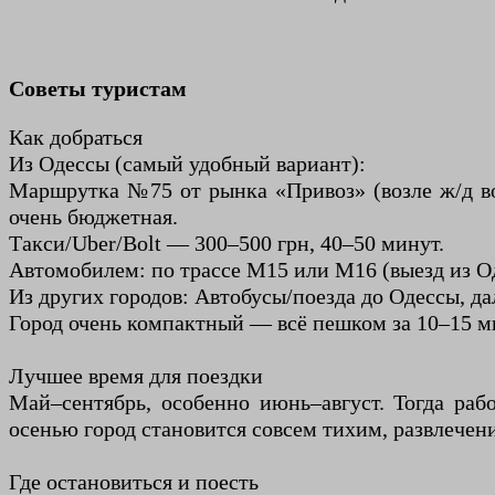
Советы туристам
Как добраться
Из Одессы (самый удобный вариант):
Маршрутка №75 от рынка «Привоз» (возле ж/д вок
очень бюджетная.
Такси/Uber/Bolt — 300–500 грн, 40–50 минут.
Автомобилем: по трассе М15 или М16 (выезд из О
Из других городов: Автобусы/поезда до Одессы, да
Город очень компактный — всё пешком за 10–15 ми
Лучшее время для поездки
Май–сентябрь, особенно июнь–август. Тогда раб
осенью город становится совсем тихим, развлече
Где остановиться и поесть