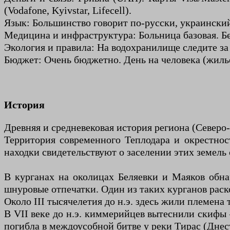
(Vodafone, Kyivstar, Lifecell).
Язык: Большинство говорит по-русски, украинск
Медицина и инфраструктура: Больница базовая. Бер
Экология и правила: На водохранилище следите за
Бюджет: Очень бюджетно. День на человека (жильё
История
Древняя и средневековая история региона (Север
Территория современного Теплодара и окрестнос
находки свидетельствуют о заселении этих земель 
В курганах на околицах Беляевки и Маяков обнар
шнуровые отпечатки. Один из таких курганов раско
Около III тысячелетия до н.э. здесь жили племен
В VII веке до н.э. киммерийцев вытеснили скифы 
погибла в междоусобной битве у реки Тирас (Днест