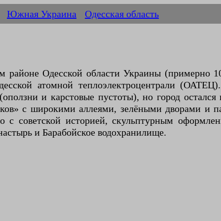
Южная Украина
Одесская область
 районе Одесской области Украины (примерно 10
Одесской атомной теплоэлектроцентрали (ОАТЕЦ)
оползни и карстовые пустоты), но город остался и
ков» с широкими аллеями, зелёными дворами и п
ано с советской историей, скульптурным оформл
настырь и Барабойское водохранилище.