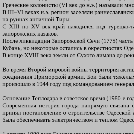
Греческие колонисты (VI век до н.э.) называли 
В III–VI веках н.э. регион заселяли раннеславянс
на руинах античной Тиры.
С XIII по XV век край находился под турецко-
запорожских казаков.
После ликвидации Запорожской Сечи (1775) часть 
Кубань, но некоторые остались в окрестностях Оде
В конце XVIII века земли от Сухого лимана до ре
Во время Второй мировой войны территория активн
соединения Приморской армии. Бои были тяжёлыми
произошло в 1944 году под командованием генерал
Основание Теплодара в советское время (1980-е го
Современная история города напрямую связана 
принял постановление о строительстве Одесской
была обеспечивать электричеством и теплом Одесс