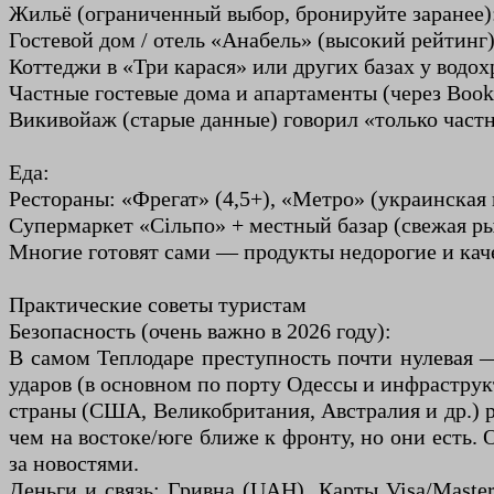
Жильё (ограниченный выбор, бронируйте заранее)
Гостевой дом / отель «Анабель» (высокий рейтинг)
Коттеджи в «Три карася» или других базах у водо
Частные гостевые дома и апартаменты (через Book
Викивойаж (старые данные) говорил «только частн
Еда:
Рестораны: «Фрегат» (4,5+), «Метро» (украинская 
Супермаркет «Сільпо» + местный базар (свежая р
Многие готовят сами — продукты недорогие и кач
Практические советы туристам
Безопасность (очень важно в 2026 году):
В самом Теплодаре преступность почти нулевая 
ударов (в основном по порту Одессы и инфраструк
страны (США, Великобритания, Австралия и др.) 
чем на востоке/юге ближе к фронту, но они есть.
за новостями.
Деньги и связь: Гривна (UAH). Карты Visa/Maste