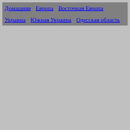
Домашняя
Европа
Восточная Европа
Украина
Южная Украина
Одесская область