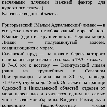
песчаными пляжами (важный фактор для
курортного статуса).
Ключевые водные объекты:
Григорьевский (Малый Аджалыкский) лиман — в
его устье построен глубоководный морской порт
Южный (один из крупнейших на Чёрном море).
Лиман — полузамкнутый водоём,
соединяющийся с морем.
Сычавский пруд — на правом берегу которого
начиналось строительство города в 1970-х годах.
В 7–10 км к востоку — Тилигульский лиман
(один из крупнейших в Северном
Причерноморье, длина около 80 км, площадь
~170 км², глубина до 19 м). Он лежит на границе
Одесской и Николаевской областей, отделён от
моря пересыпью и считается одним из самых
чистых водоёмов Украины. Входит в Рамсарскую
конвенцию (водно-болотные угодья