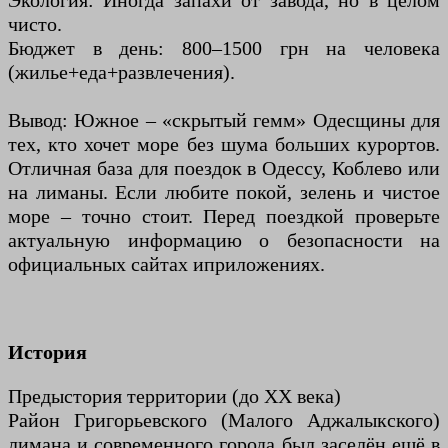
Экология: Иногда запахи от завода, но в целом
чисто.
Бюджет в день: 800–1500 грн на человека
(жилье+еда+развлечения).
Вывод: Южное – «скрытый гемм» Одесщины для
тех, кто хочет море без шума больших курортов.
Отличная база для поездок в Одессу, Коблево или
на лиманы. Если любите покой, зелень и чистое
море – точно стоит. Перед поездкой проверьте
актуальную информацию о безопасности на
официальных сайтах и ​​приложениях.
История
Предыстория территории (до XX века)
Район Григорьевского (Малого Аджалыкского)
лимана и современного города был заселён ещё в