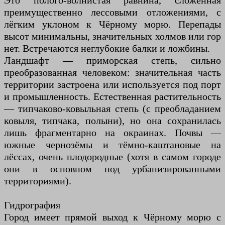
Это полого-волнистая равнина, сложенная
преимущественно лессовыми отложениями, с
лёгким уклоном к Чёрному морю. Перепады
высот минимальны, значительных холмов или гор
нет. Встречаются неглубокие балки и ложбины.
Ландшафт — приморская степь, сильно
преобразованная человеком: значительная часть
территории застроена или используется под порт
и промышленность. Естественная растительность
— типчаково-ковыльная степь (с преобладанием
ковыля, типчака, полыни), но она сохранилась
лишь фрагментарно на окраинах. Почвы —
южные чернозёмы и тёмно-каштановые на
лёссах, очень плодородные (хотя в самом городе
они в основном под урбанизированными
территориями).
Гидрография
Город имеет прямой выход к Чёрному морю с