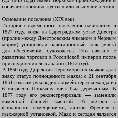
(до 1945 года) имеет тюркское происхождение и
означает «пролив», «устье» или «сыпучие пески».
Основание поселения (XIX век)
История современного поселения начинается в
1827 году, когда на Цареградском устье Днестра
(пролив между Днестровским лиманом и Черным
морем) установили навигационный знак (маяк)
для обеспечения судоходства. Это связано с
развитием торговли в Российской империи после
присоединения Бессарабии (1812 год).
В 1850 году Дирекция Черноморских маяков дала
знаку статус полноценного маяка: с 21 сентября
1851 года им руководил лоцмейстер и команда из
6 матросов. Поначалу маяк был деревянным. В
1877 году его реконструировали — заменили
каменной башней высотой 16 метров с
фонарными помещениями, линзой Френеля и
газожарной установкой. Маяк и сегодня является