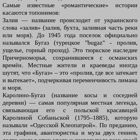
Самые известные «романтические» истории
касаются топонимов:
Залив — название происходит от украинского
слова «залив» (залив, бухта, заливная часть реки
или моря). До 1945 года поселок официально
назывался Бугаз (турецкое "bugaz" - пролив,
ущелье, горный проход). Это тюркское наследие
Причерноморья, сохранившееся с османских
времён. Местные жители и краеведы иногда
шутят, что «Бугаз» – это «пролив, где все затекает
и вытекает», подчеркивая переменчивость лимана
и моря.
Каролино-Бугаз (название косы и соседней
деревни) — самая популярная местная легенда,
связывающая его с польской красавицей
Каролиной Собаньской (1795–1885), которую
называли «Одесской Клеопатрой». По преданию,
эта графиня, авантюристка и муза двух гениев,