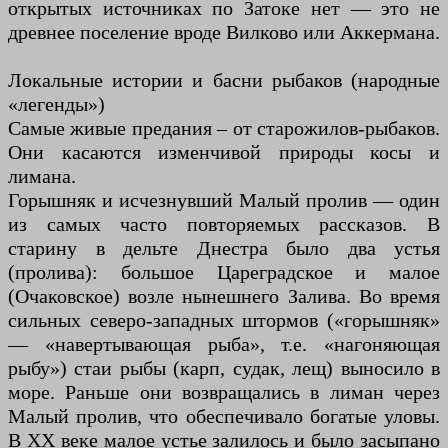
открытых источниках по Затоке нет — это не
древнее поселение вроде Вилково или Аккермана.
Локальные истории и басни рыбаков (народные
«легенды»)
Самые живые предания – от старожилов-рыбаков.
Они касаются изменчивой природы косы и
лимана.
Горышняк и исчезнувший Малый пролив — один
из самых часто повторяемых рассказов. В
старину в дельте Днестра было два устья
(пролива): большое Цареградское и малое
(Очаковское) возле нынешнего Залива. Во время
сильных северо-западных штормов («горышняк»
— «навертывающая рыба», т.е. «нагоняющая
рыбу») стаи рыбы (карп, судак, лещ) выносило в
море. Раньше они возвращались в лиман через
Малый пролив, что обеспечивало богатые уловы.
В XX веке малое устье залилось и было засыпано