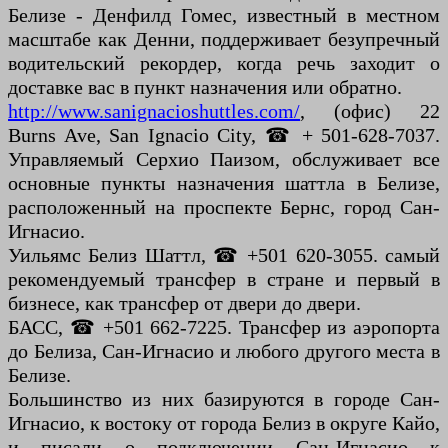
Белизе - Денфилд Гомес, известный в местном
масштабе как Денни, поддерживает безупречный
водительский рекордер, когда речь заходит о
доставке вас в пункт назначения или обратно.
http://www.sanignacioshuttles.com/
,
(офис) 22
Burns Ave, San Ignacio City, ☎ + 501-628-7037.
Управляемый Серхио Паизом, обслуживает все
основные пункты назначения шаттла в Белизе,
расположенный на проспекте Бернс, город Сан-
Игнасио.
Уильямс Белиз Шаттл, ☎ +501 620-3055. самый
рекомендуемый трансфер в стране и первый в
бизнесе, как трансфер от двери до двери.
БАСС, ☎ +501 662-7225. Трансфер из аэропорта
до Белиза, Сан-Игнасио и любого другого места в
Белизе.
Большинство из них базируются в городе Сан-
Игнасио, к востоку от города Белиз в округе Кайо,
и писали о подключении Сан-Игнасио к