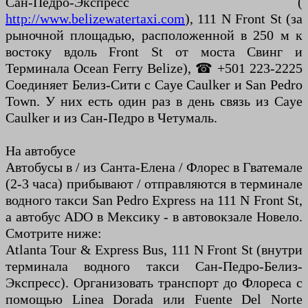
Сан-Педро-Экспресс (
http://www.belizewatertaxi.com
), 111 N Front St (за
рыночной площадью, расположенной в 250 м к
востоку вдоль Front St от моста Свинг и
Терминала Ocean Ferry Belize), ☎ +501 223-2225
Соединяет Белиз-Сити с Caye Caulker и San Pedro
Town. У них есть один раз в день связь из Caye
Caulker и из Сан-Педро в Четумаль.
На автобусе
Автобусы в / из Санта-Елена / Флорес в Гватемале
(2-3 часа) прибывают / отправляются в терминале
водного такси San Pedro Express на 111 N Front St,
а автобус ADO в Мексику - в автовокзале Новело.
Смотрите ниже:
Atlanta Tour & Express Bus, 111 N Front St (внутри
терминала водного такси Сан-Педро-Белиз-
Экспресс). Организовать транспорт до Флореса с
помощью Linea Dorada или Fuente Del Norte