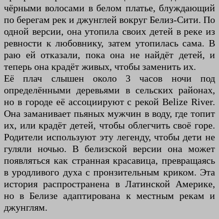
чёрными волосами в белом платье, блуждающий
по берегам рек и джунглей вокруг Белиз-Сити. По
одной версии, она утопила своих детей в реке из
ревности к любовнику, затем утопилась сама. В
раю ей отказали, пока она не найдёт детей, и
теперь она крадёт живых, чтобы заменить их.
Её плач слышен около 3 часов ночи под
определёнными деревьями в сельских районах,
но в городе её ассоциируют с рекой Belize River.
Она заманивает пьяных мужчин в воду, где топит
их, или крадёт детей, чтобы облегчить своё горе.
Родители используют эту легенду, чтобы дети не
гуляли ночью. В белизской версии она может
появляться как странная красавица, превращаясь
в уродливого духа с пронзительным криком. Эта
история распространена в Латинской Америке,
но в Белизе адаптирована к местным рекам и
джунглям.