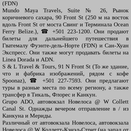
(FDN)
Mundo Maya Travels, Suite № 26, Рынок
коричневого сахара, 90 Front St (250 м на восток
вдоль Front St от моста Свинг и Терминала Ocean
Ferry Belize.), ☎ +501 223-1200. Они продают
билеты для дальнейшего путешествия в
Гватемалу Фуэнте-дель-Норте (FDN) и Сан-Хуан
Экспресс. Они также могут продавать билеты на
Linea Dorada и ADN.
S & L Travel & Tours, 91 N Front St (То же здание,
что и фабрика изображений, рядом с кофе
Spoonaz), ☎ +501 227-7593. Они предлагают
туры в разные места по всему региону, а также
трансфер в Тикаль, Флорес и Канкун.
Grupo ADO, автовокзал Новелоса @ W Collett
Canal St. Однажды вечером отправление в / из
Канкуна и Мериды.
Различный от автовокзала Новелоса, автовокзала
Новелоса @ W Коллетт-Кэнэл-Стрит (на запад от