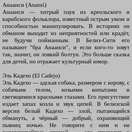
Анаанси (Anansi)
Анаанси — хитрый паук из креольского и
карибского фольклора, известный острым умом и
способностью манипулировать. В историях он
обманом выходит из неприятностей или крадёт,
не будучи пойманным. В Белиз-Сити его
называют "бра Анаанси", и если кого-то зовут
так, значит, он ловкий болтун. Это больше сказка
для детей, но отражает культурный юмор.
Эль Кадехо (El Cadejo)
Эль Кадехо — адская собака, размером с корову, с
собачьим телом, козьими копытами и
светящимися красными глазами. Его присутствие
издает запах козла и звук цепей. В белизской
версии белый Кадехо — злой, пытающийся
обмануть, а чёрный — добрый, охраняющий
пьяниц ночью. Не говорите с ним и не