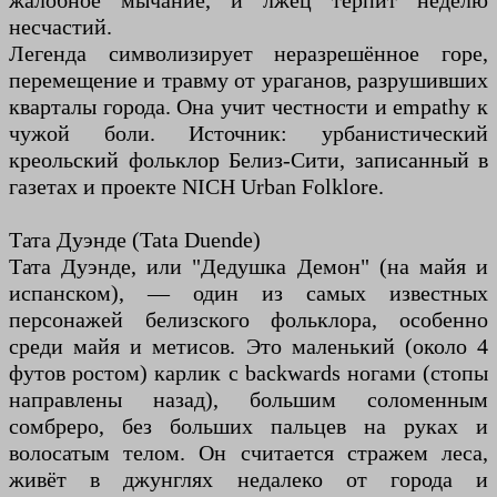
жалобное мычание, и лжец терпит неделю
несчастий.
Легенда символизирует неразрешённое горе,
перемещение и травму от ураганов, разрушивших
кварталы города. Она учит честности и empathy к
чужой боли. Источник: урбанистический
креольский фольклор Белиз-Сити, записанный в
газетах и проекте NICH Urban Folklore.
Тата Дуэнде (Tata Duende)
Тата Дуэнде, или "Дедушка Демон" (на майя и
испанском), — один из самых известных
персонажей белизского фольклора, особенно
среди майя и метисов. Это маленький (около 4
футов ростом) карлик с backwards ногами (стопы
направлены назад), большим соломенным
сомбреро, без больших пальцев на руках и
волосатым телом. Он считается стражем леса,
живёт в джунглях недалеко от города и