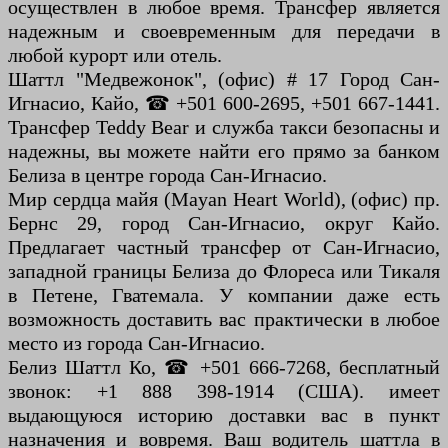
осуществлен в любое время. Трансфер является
надежным и своевременным для передачи в
любой курорт или отель.
Шаттл "Медвежонок", (офис) # 17 Город Сан-
Игнасио, Кайо, ☎ +501 600-2695, +501 667-1441.
Трансфер Teddy Bear и служба такси безопасны и
надежны, вы можете найти его прямо за банком
Белиза в центре города Сан-Игнасио.
Мир сердца майя (Mayan Heart World), (офис) пр.
Бернс 29, город Сан-Игнасио, округ Кайо.
Предлагает частный трансфер от Сан-Игнасио,
западной границы Белиза до Флореса или Тикаля
в Петене, Гватемала. У компании даже есть
возможность доставить вас практически в любое
место из города Сан-Игнасио.
Белиз Шаттл Ко, ☎ +501 666-7268, бесплатный
звонок: +1 888 398-1914 (США). имеет
выдающуюся историю доставки вас в пункт
назначения и вовремя. Ваш водитель шаттла в