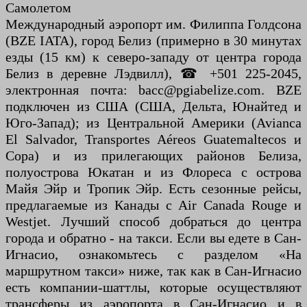
Самолетом
Международный аэропорт им. Филиппа Голдсона
(BZE IATA), город Белиз (примерно в 30 минутах
езды (15 км) к северо-западу от центра города
Белиз в деревне Лэдвилл), ☎ +501 225-2045,
электронная почта: bacc@pgiabelize.com. BZE
подключен из США (США, Дельта, Юнайтед и
Юго-Запад); из Центральной Америки (Avianca
El Salvador, Transportes Aéreos Guatemaltecos и
Copa) и из прилегающих районов Белиза,
полуострова Юкатан и из Флореса с острова
Майя Эйр и Тропик Эйр. Есть сезонные рейсы,
предлагаемые из Канады с Air Canada Rouge и
Westjet. Лучший способ добраться до центра
города и обратно - на такси. Если вы едете в Сан-
Игнасио, ознакомьтесь с разделом «На
маршрутном такси» ниже, так как в Сан-Игнасио
есть компании-шаттлы, которые осуществляют
трансферы из аэропорта в Сан-Игнасио и в